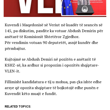
Kuvendi i Maqedonisë së Veriut në kuadër të seancës së
145, pa diskutim, pasdite ka votuar Abdush Demirin për
anëtarë të Komisionit Shtetëror Zgjedhor.
Për vendimin votuan 90 deputetët, asnjë kundër dhe
përmbajtur.
Kujtojmë se Abdush Demiri në pozitën e anëtarit të
KSHZ-së, ka ardhur si propozim i opozitës shqiptare-
VLEN-it.
Fillimisht kandidatura e tij u mohua, pas çka ishte edhe
arsye që opozita shqiptare të bojkotojë edhe punën e
Kuvendit këto muajt e fundit.
RELATED TOPICS: