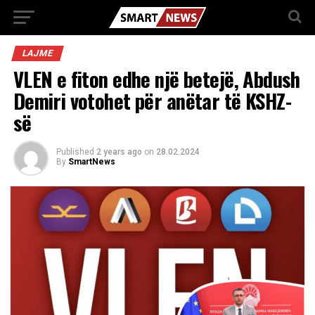
LAJME
VLEN e fiton edhe një betejë, Abdush
Demiri votohet për anëtar të KSHZ-
së
Published
2 years ago
on
28.02.2024
By
SmartNews