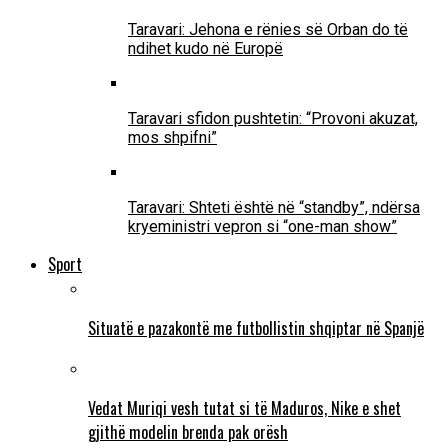
Taravari: Jehona e rënies së Orban do të
ndihet kudo në Europë
Taravari sfidon pushtetin: “Provoni akuzat,
mos shpifni”
Taravari: Shteti është në “standby”, ndërsa
kryeministri vepron si “one-man show”
Sport
Situatë e pazakontë me futbollistin shqiptar në Spanjë
Vedat Muriqi vesh tutat si të Maduros, Nike e shet
gjithë modelin brenda pak orësh