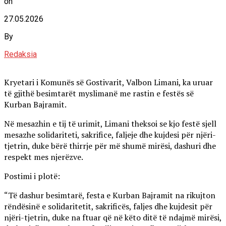
on
27.05.2026
By
Redaksia
Kryetari i Komunës së Gostivarit, Valbon Limani, ka uruar
të gjithë besimtarët myslimanë me rastin e festës së
Kurban Bajramit.
Në mesazhin e tij të urimit, Limani theksoi se kjo festë sjell
mesazhe solidariteti, sakrifice, faljeje dhe kujdesi për njëri-
tjetrin, duke bërë thirrje për më shumë mirësi, dashuri dhe
respekt mes njerëzve.
Postimi i plotë:
“Të dashur besimtarë, festa e Kurban Bajramit na rikujton
rëndësinë e solidaritetit, sakrificës, faljes dhe kujdesit për
njëri-tjetrin, duke na ftuar që në këto ditë të ndajmë mirësi,