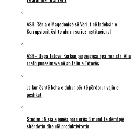
të ardhmen e shtetit
ASH: Rënia e Maqedonisë së Veriut në Indeksin e
Korrupsionit është alarm serioz institucional
ASH– Dega Tetovë: Kërkon përgjegjësi nga ministri Aliu
rreth punësimeve në spitalin e Tetovës
Ja kur është koha e duhur për të përdorur vajin e
peshkut
Studimi: Nisja e punës para orës 8 mund të dëmtojë
shëndetin dhe ulë produktivitetin