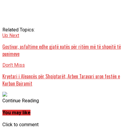
Related Topics:
Up Next
Gostivar, asfaltime edhe gjatë natës për ritëm më të shpejtë të
punimeve
Don't Miss
Kryetari i Aleancës për Shqiptarët, Arben Taravari uron festën e
Kurban Bajramit
Continue Reading
You may like
Click to comment