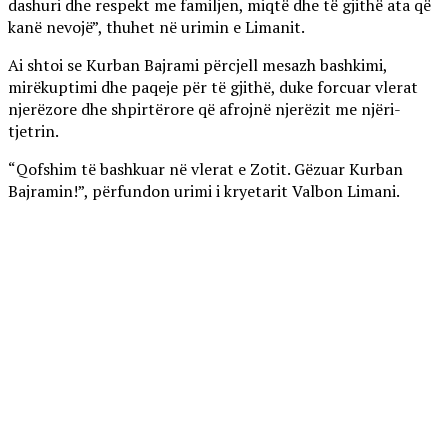
dashuri dhe respekt me familjen, miqtë dhe të gjithë ata që
kanë nevojë”, thuhet në urimin e Limanit.
Ai shtoi se Kurban Bajrami përcjell mesazh bashkimi,
mirëkuptimi dhe paqeje për të gjithë, duke forcuar vlerat
njerëzore dhe shpirtërore që afrojnë njerëzit me njëri-
tjetrin.
“Qofshim të bashkuar në vlerat e Zotit. Gëzuar Kurban
Bajramin!”, përfundon urimi i kryetarit Valbon Limani.