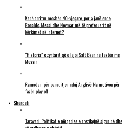
Kanë arritur moshën 40-vjeçare, por a janë ende
Ronaldo, Messi dhe Neymar më të preferuarit në
kërkimet në internet?
“Historia” e zyrtarit që e lejoi Salt Baen në festën me
Messin
Ramadani për paraqitjen ndaj Anglisë: Na motivon për
fazën play off
Shëndeti
Taravari: Politikat e përçarjes e rrezikojnë sigurinë dhe