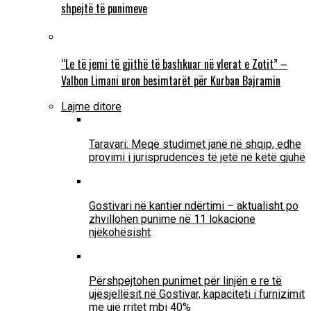
shpejtë të punimeve
“Le të jemi të gjithë të bashkuar në vlerat e Zotit” –
Valbon Limani uron besimtarët për Kurban Bajramin
Lajme ditore
Taravari: Meqë studimet janë në shqip, edhe
provimi i jurisprudencës të jetë në këtë gjuhë
Gostivari në kantier ndërtimi – aktualisht po
zhvillohen punime në 11 lokacione
njëkohësisht
Përshpejtohen punimet për linjën e re të
ujësjellësit në Gostivar, kapaciteti i furnizimit
me ujë rritet mbi 40%