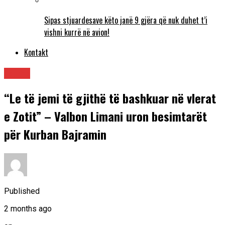
Sipas stjuardesave këto janë 9 gjëra që nuk duhet t’i
vishni kurrë në avion!
Kontakt
Lajme
“Le të jemi të gjithë të bashkuar në vlerat
e Zotit” – Valbon Limani uron besimtarët
për Kurban Bajramin
Published
2 months ago