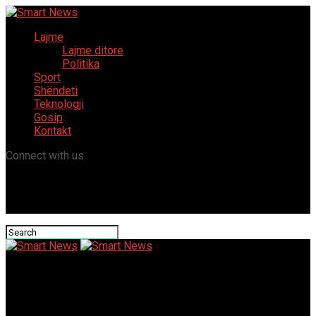
Lajme
Lajme ditore
Politika
Sport
Shëndeti
Teknologji
Gosip
Kontakt
Connect with us
Smart News
“Le të jemi të gjithë të bashkuar në vlerat e Zotit” – Valbon