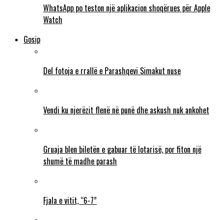
WhatsApp po teston një aplikacion shoqërues për Apple
Watch
Gosip
Del fotoja e rrallë e Parashqevi Simakut nuse
Vendi ku njerëzit flenë në punë dhe askush nuk ankohet
Gruaja blen biletën e gabuar të lotarisë, por fiton një
shumë të madhe parash
Fjala e vitit, “6-7”