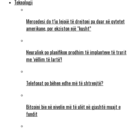
Teknologji
Mercedesi do t’ju lejojë të drejtoni pa duar në qytetet
amerikane, por ekziston një “kusht”
Neuralink po planifikon prodhim të implanteve të trurit
me ‘vëllim të lartë’!
Telefonat po bëhen edhe më të shtrenjtë?
Bitcoini bie në nivelin më të ulët në gjashtë muajt e
fundit