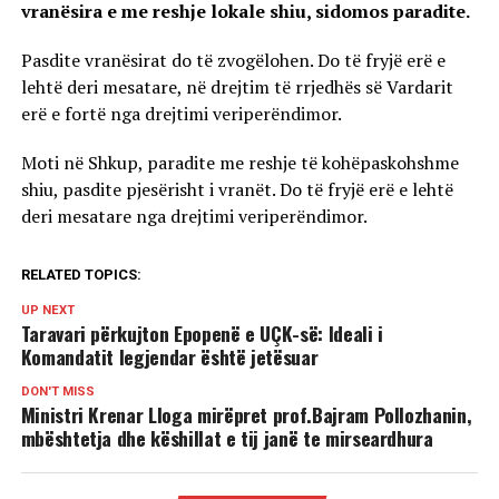
vranësira e me reshje lokale shiu, sidomos paradite.
Pasdite vranësirat do të zvogëlohen. Do të fryjë erë e
lehtë deri mesatare, në drejtim të rrjedhës së Vardarit
erë e fortë nga drejtimi veriperëndimor.
Moti në Shkup, paradite me reshje të kohëpaskohshme
shiu, pasdite pjesërisht i vranët. Do të fryjë erë e lehtë
deri mesatare nga drejtimi veriperëndimor.
RELATED TOPICS:
UP NEXT
Taravari përkujton Epopenë e UÇK-së: Ideali i
Komandatit legjendar është jetësuar
DON'T MISS
Ministri Krenar Lloga mirëpret prof.Bajram Pollozhanin,
mbështetja dhe këshillat e tij janë te mirseardhura