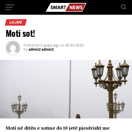
LAJME
Moti sot!
Published
3 years ago
on
05.03.2023
By
admin2 admin2
Moti në ditën e sotme do të jetë pjesërisht me