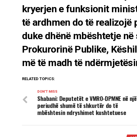
kryerjen e funksionit minis
të ardhmen do të realizojë 
duke dhënë mbështetje në 
Prokurorinë Publike, Këshil
më të madh të ndërmjetësim
RELATED TOPICS:
DON'T MISS
Shabani: Deputetët e VMRO-DPMNE në një
periudhë shumë të shkurtër do të
mbështesin ndryshimet kushtetuese