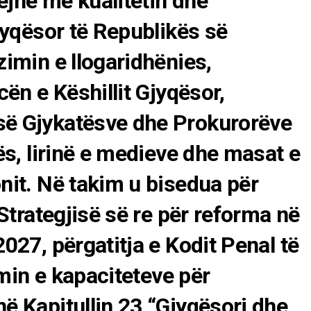
bëjnë me kualitetin dhe
jyqësor të Republikës së
imin e llogaridhënies,
cën e Këshillit Gjyqësor,
ë Gjykatësve dhe Prokurorëve
ës, lirinë e medieve dhe masat e
nit. Në takim u bisedua për
 Strategjisë së re për reforma në
027, përgatitja e Kodit Penal të
imin e kapaciteteve për
ë Kapitullin 23 “Gjyqësori dhe