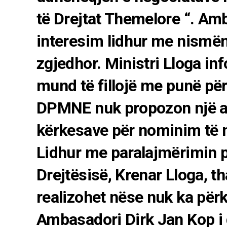
të Drejtat Themelore “. A
interesim lidhur me nismën 
zgjedhor. Ministri Lloga i
mund të fillojë me punë pë
DPMNE nuk propozon një a
kërkesave për nominim të n
Lidhur me paralajmërimin për
Drejtësisë, Krenar Lloga, t
realizohet nëse nuk ka për
Ambasadori Dirk Jan Kop i 