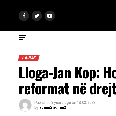
LAJME
Lloga-Jan Kop: H
reformat në drejt
Published
3 years ago
on
13.03.2023
By
admin2 admin2