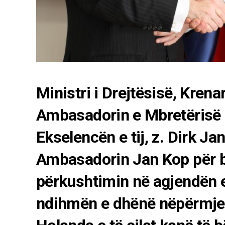
Ministri i Drejtësisë, Krena
Ambasadorin e Mbretërisë 
Ekselencën e tij, z. Dirk Ja
Ambasadorin Jan Kop për 
përkushtimin në agjendën e
ndihmën e dhënë nëpërmjet