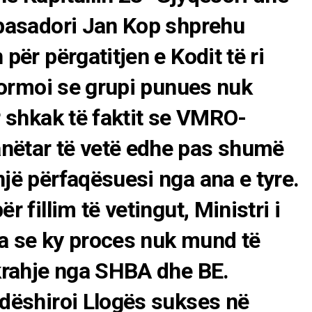
mbasadori Jan Kop shprehu
për përgatitjen e Kodit të ri
nformoi se grupi punues nuk
r shkak të faktit se VMRO-
nëtar të vetë edhe pas shumë
jë përfaqësuesi nga ana e tyre.
 fillim të vetingut, Ministri i
ha se ky proces nuk mund të
krahje nga SHBA dhe BE.
dëshiroi Llogës sukses në