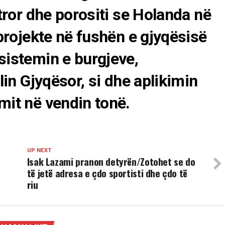
tror dhe porositi se Holanda në
projekte në fushën e gjyqësisë
sistemin e burgjeve,
lin Gjyqësor, si dhe aplikimin
it në vendin tonë.
UP NEXT
Isak Lazami pranon detyrën/Zotohet se do
të jetë adresa e çdo sportisti dhe çdo të
riu