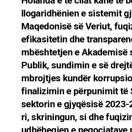
Holanda e të cilat kanë të 
llogaridhënien e sistemit g
Maqedonisë së Veriut, fuqiz
efikasitetin dhe transparen
mbështetjen e Akademisë s
Publik, sundimin e së drejt
mbrojtjes kundër korrupsio
finalizimin e përpunimit të
sektorin e gjyqësisë 2023-2
ri, skriningun, si dhe fuqiz
udhëheqjen e negociatave n