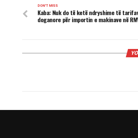
DON'T MISS
Kaba: Nuk do të ketë ndryshime të tarifa
doganore për importin e makinave në RM
YO