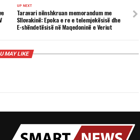
UP NEXT
ve
Taravari nënshkruan memorandum me
V
Sllovakinë: Epoka e re e telemjekësisë dhe
E-shëndetësisë në Maqedoninë e Veriut
U MAY LIKE