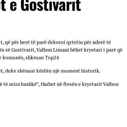
t e Gostivarit
t, që për herë të parë dekoroi qytetin për nderë të
ës së Gostivarit, Valbon Limani bëhet kryetari i parë që
t e komunës, shkruan Top24
tit, duke shënuar kështu një moment historik.
 të mira bashkë”, thuhet në ftesën e kryetarit Valbon