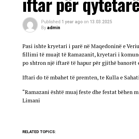
iftar për qytetarë
Published
1 year ago
on
13.03.2025
By
admin
Pasi ishte kryetari i parë në Maqedoninë e Veriu
fillimi të muajt të Ramazanit, kryetari i komun
po shtron një iftarë të hapur për gjithë banorë
Iftari do të mbahet të premten, te Kulla e Saha
“Ramazani është muaj feste dhe festat bëhen më
Limani
RELATED TOPICS: