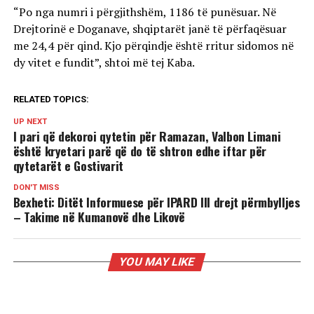
“Po nga numri i përgjithshëm, 1186 të punësuar. Në
Drejtorinë e Doganave, shqiptarët janë të përfaqësuar
me 24,4 për qind. Kjo përqindje është rritur sidomos në
dy vitet e fundit”, shtoi më tej Kaba.
RELATED TOPICS:
UP NEXT
I pari që dekoroi qytetin për Ramazan, Valbon Limani
është kryetari parë që do të shtron edhe iftar për
qytetarët e Gostivarit
DON'T MISS
Bexheti: Ditët Informuese për IPARD III drejt përmbylljes
– Takime në Kumanovë dhe Likovë
YOU MAY LIKE