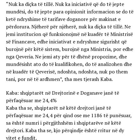
“Nuk ka diçka të tillë. Nuk ka iniciativë që do të jepte
mundësi, do të jepte para opinionit informacion se do të
ketë ndryshime të tarifave doganore për makinat e
përdorura. Njëherë për njëherë, nuk ka diçka të tillë. Ne
jemi institucion që funksionojmë në kuadër të Ministrisë
së Financave, edhe iniciativat e ndryshme sigurisht që
burojnë për këtë sistem, burojnë nga Ministria, por edhe
nga Qeveria. Ne jemi aty për të dhënë propozime, dhe
mundësisht ato do të kualifikohen, do të analizohen dhe
në kuadër të Qeverisë, ndoshta, ndoshta, nuk po them
tani, por në të ardhmen”, tha mes tjerash Kaba.
Kaba: shqiptarët në Drejtorinë e Doganave janë të
përfaqësuar me 24,4%
Kaba tha se, shqiptarët në këtë drejtori janë të
përfaqësuar me 24,4 për qind ose me 1186 të punësuar,
sa është numri i përgjithshëm i shqiptarëve në këtë
drejtori. Kaba tha se, kjo përqindje është rritur në dy
vitet e fundit.