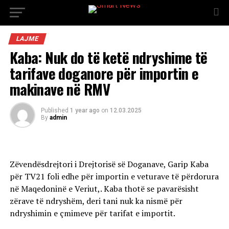
LAJME
Kaba: Nuk do të ketë ndryshime të
tarifave doganore për importin e
makinave në RMV
Published
1 year ago
on
12.03.2025
By
admin
Zëvendësdrejtori i Drejtorisë së Doganave, Garip Kaba
për TV21 foli edhe për importin e veturave të përdorura
në Maqedoninë e Veriut,. Kaba thotë se pavarësisht
zërave të ndryshëm, deri tani nuk ka nismë për
ndryshimin e çmimeve për tarifat e importit.