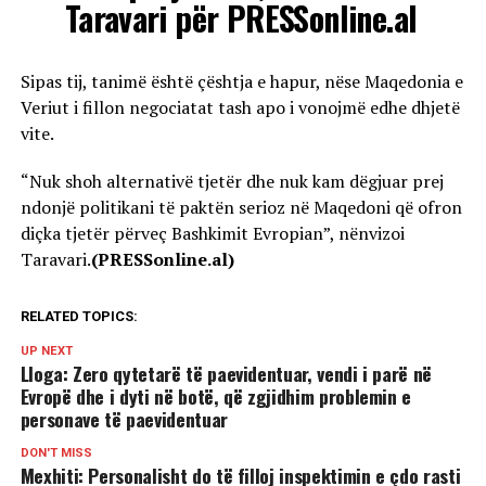
Taravari për PRESSonline.al
Sipas tij, tanimë është çështja e hapur, nëse Maqedonia e
Veriut i fillon negociatat tash apo i vonojmë edhe dhjetë
vite.
“Nuk shoh alternativë tjetër dhe nuk kam dëgjuar prej
ndonjë politikani të paktën serioz në Maqedoni që ofron
diçka tjetër përveç Bashkimit Evropian”, nënvizoi
Taravari.
(PRESSonline.al)
RELATED TOPICS:
UP NEXT
Lloga: Zero qytetarë të paevidentuar, vendi i parë në
Evropë dhe i dyti në botë, që zgjidhim problemin e
personave të paevidentuar
DON'T MISS
Mexhiti: Personalisht do të filloj inspektimin e çdo rasti