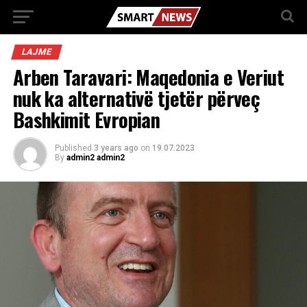
LAJME
Arben Taravari: Maqedonia e Veriut
nuk ka alternativë tjetër përveç
Bashkimit Evropian
Published
3 years ago
on
19.07.2023
By
admin2 admin2