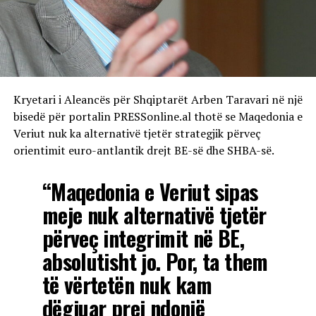
Kryetari i Aleancës për Shqiptarët Arben Taravari në një
bisedë për portalin PRESSonline.al thotë se Maqedonia e
Veriut nuk ka alternativë tjetër strategjik përveç
orientimit euro-antlantik drejt BE-së dhe SHBA-së.
“Maqedonia e Veriut sipas
meje nuk alternativë tjetër
përveç integrimit në BE,
absolutisht jo. Por, ta them
të vërtetën nuk kam
dëgjuar prej ndonjë