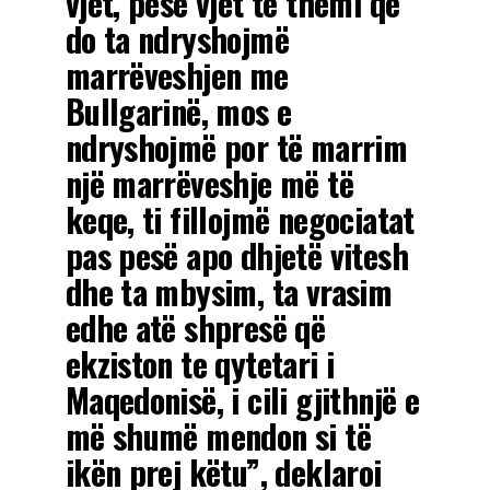
vjet, pesë vjet të themi që
do ta ndryshojmë
marrëveshjen me
Bullgarinë, mos e
ndryshojmë por të marrim
një marrëveshje më të
keqe, ti fillojmë negociatat
pas pesë apo dhjetë vitesh
dhe ta mbysim, ta vrasim
edhe atë shpresë që
ekziston te qytetari i
Maqedonisë, i cili gjithnjë e
më shumë mendon si të
ikën prej këtu”, deklaroi