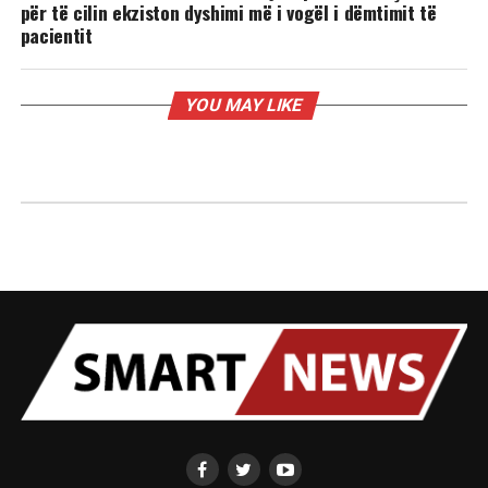
për të cilin ekziston dyshimi më i vogël i dëmtimit të
pacientit
YOU MAY LIKE