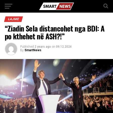
LAJME
“Ziadin Sela distancohet nga BDI: A
po kthehet në ASH?!”
Published
2 years ago
on
09.12.2024
By
SmartNews