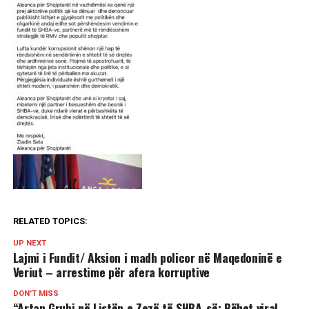
RELATED TOPICS:
UP NEXT
Lajmi i Fundit/ Aksion i madh policor në Maqedoninë e
Veriut – arrestime për afera korruptive
DON'T MISS
“Artan Grubi në Listën e Zezë të SHBA-së: Bëhet viral