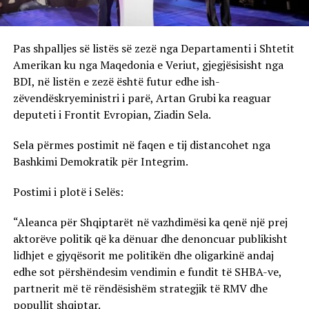
Pas shpalljes së listës së zezë nga Departamenti i Shtetit
Amerikan ku nga Maqedonia e Veriut, gjegjësisisht nga
BDI, në listën e zezë është futur edhe ish-
zëvendëskryeministri i parë, Artan Grubi ka reaguar
deputeti i Frontit Evropian, Ziadin Sela.
Sela përmes postimit në faqen e tij distancohet nga
Bashkimi Demokratik për Integrim.
Postimi i plotë i Selës:
“Aleanca për Shqiptarët në vazhdimësi ka qenë një prej
aktorëve politik që ka dënuar dhe denoncuar publikisht
lidhjet e gjyqësorit me politikën dhe oligarkinë andaj
edhe sot përshëndesim vendimin e fundit të SHBA-ve,
partnerit më të rëndësishëm strategjik të RMV dhe
popullit shqiptar.