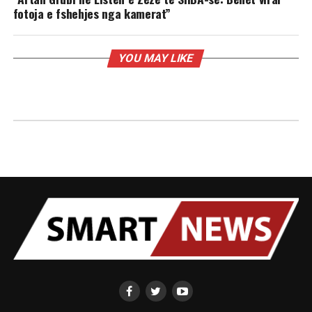
fotoja e fshehjes nga kamerat”
YOU MAY LIKE