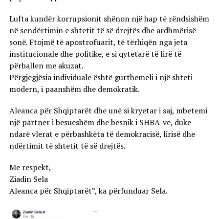
Lufta kundër korrupsionit shënon një hap të rëndsishëm
në sendërtimin e shtetit të së drejtës dhe ardhmërisë
sonë. Ftojmë të apostrofuarit, të tërhiqën nga jeta
institucionale dhe politike, e si qytetarë të lirë të
përballen me akuzat.
Përgjegjësia individuale është gurthemeli i një shteti
modern, i paanshëm dhe demokratik.
Aleanca për Shqiptarët dhe unë si kryetar i saj, mbetemi
një partner i besueshëm dhe besnik i SHBA-ve, duke
ndarë vlerat e përbashkëta të demokracisë, lirisë dhe
ndërtimit të shtetit të së drejtës.
Me respekt,
Ziadin Sela
Aleanca për Shqiptarët”, ka përfunduar Sela.