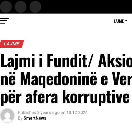
LAJME
LAJME
Lajmi i Fundit/ Aksi
në Maqedoninë e Ver
për afera korruptive
Published
2 years ago
on
10.12.2024
By
SmartNews