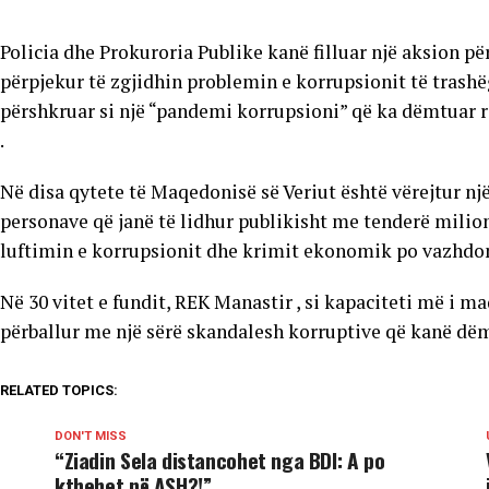
Policia dhe Prokuroria Publike kanë filluar një aksion p
përpjekur të zgjidhin problemin e korrupsionit të trashëg
përshkruar si një “pandemi korrupsioni” që ka dëmtuar 
.
Në disa qytete të Maqedonisë së Veriut është vërejtur një
personave që janë të lidhur publikisht me tenderë milion
luftimin e korrupsionit dhe krimit ekonomik po vazhdon
Në 30 vitet e fundit, REK Manastir , si kapaciteti më i 
përballur me një sërë skandalesh korruptive që kanë dëm
RELATED TOPICS:
DON'T MISS
“Ziadin Sela distancohet nga BDI: A po
kthehet në ASH?!”