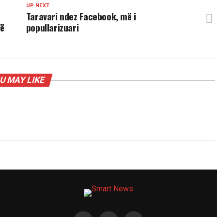
UP NEXT
Taravari ndez Facebook, më i
të
popullarizuari
U MAY LIKE