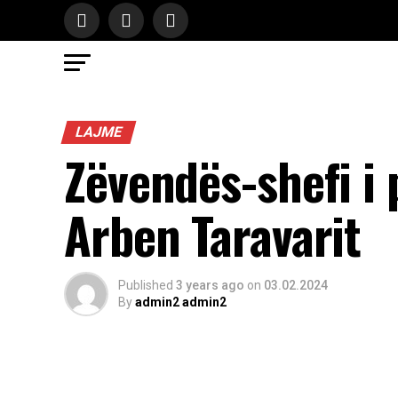
LAJME
Zëvendës-shefi i 
Arben Taravarit
Published
3 years ago
on
03.02.2024
By
admin2 admin2