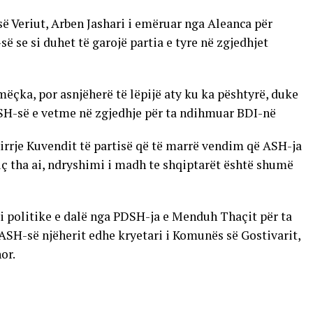
ë Veriut, Arben Jashari i emëruar nga Aleanca për
ë se si duhet të garojë partia e tyre në zgjedhjet
ëçka, por asnjëherë të lëpijë aty ku ka pështyrë, duke
SH-së e vetme në zgjedhje për ta ndihmuar BDI-në
hirrje Kuvendit të partisë që të marrë vendim që ASH-ja
iç tha ai, ndryshimi i madh te shqiptarët është shumë
ti politike e dalë nga PDSH-ja e Menduh Thaçit për ta
 ASH-së njëherit edhe kryetari i Komunës së Gostivarit,
or.