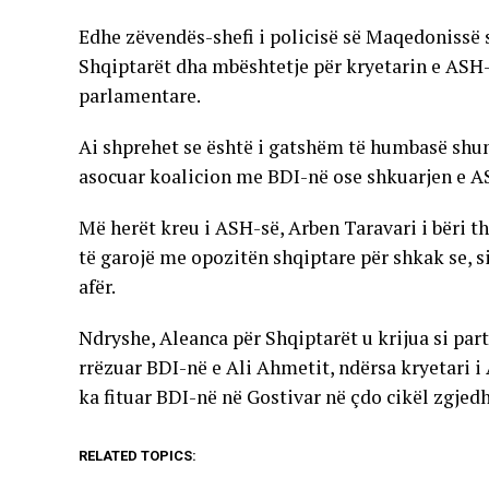
Edhe zëvendës-shefi i policisë së Maqedonissë s
Shqiptarët dha mbështetje për kryetarin e ASH-s
parlamentare.
Ai shprehet se është i gatshëm të humbasë shum
asocuar koalicion me BDI-në ose shkuarjen e A
Më herët kreu i ASH-së, Arben Taravari i bëri t
të garojë me opozitën shqiptare për shkak se, s
afër.
Ndryshe, Aleanca për Shqiptarët u krijua si par
rrëzuar BDI-në e Ali Ahmetit, ndërsa kryetari i
ka fituar BDI-në në Gostivar në çdo cikël zgjedh
RELATED TOPICS: