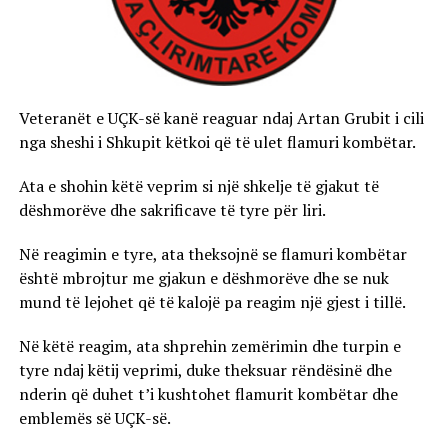
Veteranët e UÇK-së kanë reaguar ndaj Artan Grubit i cili
nga sheshi i Shkupit këtkoi që të ulet flamuri kombëtar.
Ata e shohin këtë veprim si një shkelje të gjakut të
dëshmorëve dhe sakrificave të tyre për liri.
Në reagimin e tyre, ata theksojnë se flamuri kombëtar
është mbrojtur me gjakun e dëshmorëve dhe se nuk
mund të lejohet që të kalojë pa reagim një gjest i tillë.
Në këtë reagim, ata shprehin zemërimin dhe turpin e
tyre ndaj këtij veprimi, duke theksuar rëndësinë dhe
nderin që duhet t’i kushtohet flamurit kombëtar dhe
emblemës së UÇK-së.