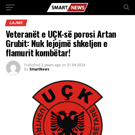
LAJME
Veteranët e UÇK-së porosi Artan
Grubit: Nuk lejojmë shkeljen e
flamurit kombëtar!
Published
2 years ago
on
21.04.2024
By
SmartNews