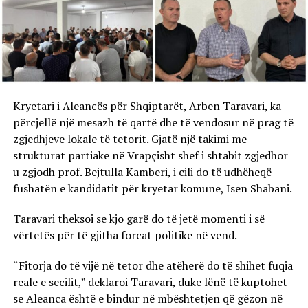
Kryetari i Aleancës për Shqiptarët, Arben Taravari, ka
përcjellë një mesazh të qartë dhe të vendosur në prag të
zgjedhjeve lokale të tetorit. Gjatë një takimi me
strukturat partiake në Vrapçisht shef i shtabit zgjedhor
u zgjodh prof. Bejtulla Kamberi, i cili do të udhëheqë
fushatën e kandidatit për kryetar komune, Isen Shabani.
Taravari theksoi se kjo garë do të jetë momenti i së
vërtetës për të gjitha forcat politike në vend.
“Fitorja do të vijë në tetor dhe atëherë do të shihet fuqia
reale e secilit,” deklaroi Taravari, duke lënë të kuptohet
se Aleanca është e bindur në mbështetjen që gëzon në