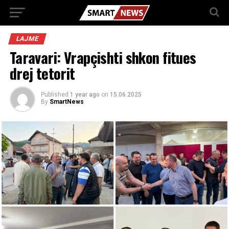
LAJME
Taravari: Vrapçishti shkon fitues
drej tetorit
Published
1 year ago
on
15.06.2025
By
SmartNews