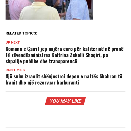
RELATED TOPICS:
UP NEXT
Komuna e Çairit jep mijëra euro për kafiterinë në pronë
të zëvendësministres Kaltrina Zekolli Shaqiri, pa
shpallje publike dhe transparencë
DON'T MISS
Një sulm izraelit shënjestroi depon e naftës Shahran të
Iranit dhe një rezervuar karburanti
YOU MAY LIKE