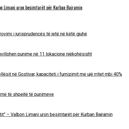
lbon Limani uron besimtarët për Kurban Bajramin
ovimi i jurisprudencës të jetë në këtë gjuhë
zhvillohen punime në 11 lokacione njëkohësisht
lësit në Gostivar, kapaciteti i furnizimit me ujë rritet mbi 40%
m më të shpejtë të punimeve
Zotit” – Valbon Limani uron besimtarët për Kurban Bajramin