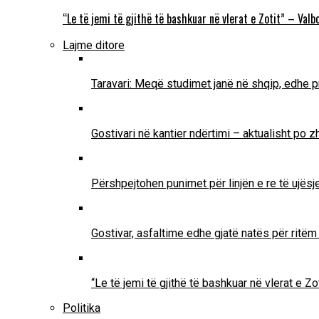
“Le të jemi të gjithë të bashkuar në vlerat e Zotit” – Va
Lajme ditore
Taravari: Meqë studimet janë në shqip, edhe pr
Gostivari në kantier ndërtimi – aktualisht po 
Përshpejtohen punimet për linjën e re të ujësjel
Gostivar, asfaltime edhe gjatë natës për ritë
“Le të jemi të gjithë të bashkuar në vlerat e 
Politika