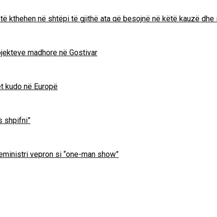
të kthehen në shtëpi të gjithë ata që besojnë në këtë kauzë dhe 
projekteve madhore në Gostivar
et kudo në Europë
s shpifni”
ryeministri vepron si “one-man show”