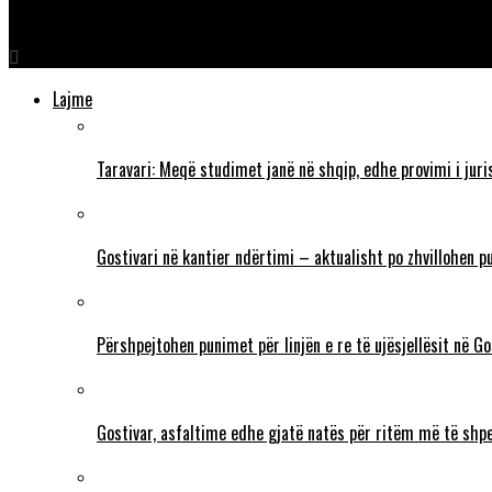
Taravari për Zërin e Amerikës nga Uashington: Luftimi i korrupsi
Lajme
Taravari: Meqë studimet janë në shqip, edhe provimi i juri
Gostivari në kantier ndërtimi – aktualisht po zhvillohen p
Përshpejtohen punimet për linjën e re të ujësjellësit në G
Gostivar, asfaltime edhe gjatë natës për ritëm më të shp