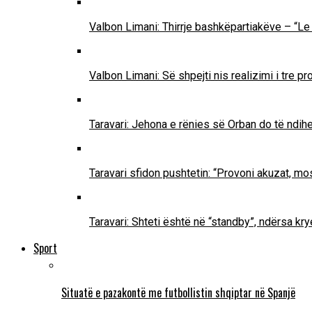
Valbon Limani: Thirrje bashkëpartiakëve – “Le 
Valbon Limani: Së shpejti nis realizimi i tre 
Taravari: Jehona e rënies së Orban do të ndih
Taravari sfidon pushtetin: “Provoni akuzat, mo
Taravari: Shteti është në “standby”, ndërsa k
Sport
Situatë e pazakontë me futbollistin shqiptar në Spanjë