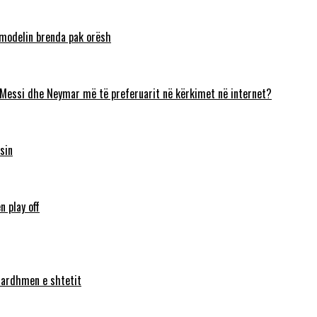
 modelin brenda pak orësh
 Messi dhe Neymar më të preferuarit në kërkimet në internet?
sin
n play off
ë ardhmen e shtetit