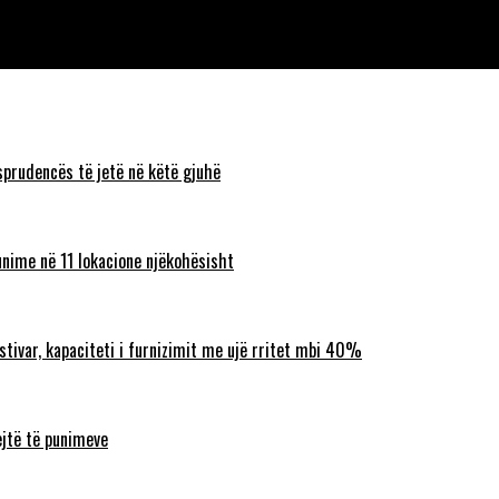
onit prioritet i ministrave të Aleancës për Shqiptarët
sprudencës të jetë në këtë gjuhë
unime në 11 lokacione njëkohësisht
ostivar, kapaciteti i furnizimit me ujë rritet mbi 40%
ejtë të punimeve