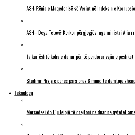
ASH: Rënia e Maqedonisë së Veriut në Indeksin e Korrupsio
ASH– Dega Tetovë: Kërkon përgjegjësi nga ministri Aliu rr
Ja kur është koha e duhur për të përdorur vajin e peshkut
Studimi: Nisja e punës para orës 8 mund të dëmtojë shënd
Teknologji
Mercedesi do t’ju lejojë të drejtoni pa duar në qytetet ame