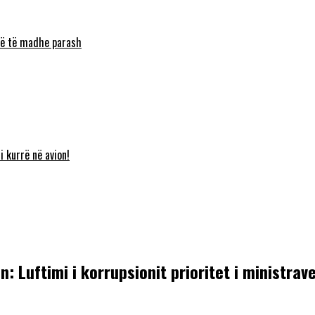
umë të madhe parash
i kurrë në avion!
: Luftimi i korrupsionit prioritet i ministrav