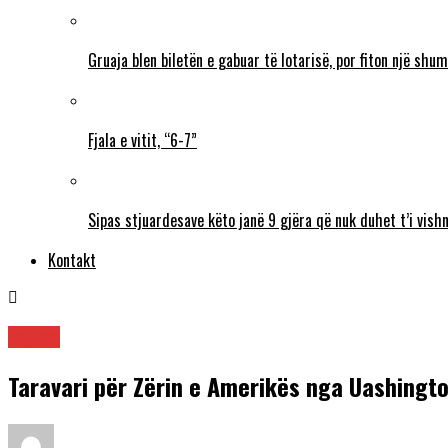
Gruaja blen biletën e gabuar të lotarisë, por fiton një sh
Fjala e vitit, “6-7”
Sipas stjuardesave këto janë 9 gjëra që nuk duhet t’i vishn
Kontakt
Lajme
Taravari për Zërin e Amerikës nga Uashington