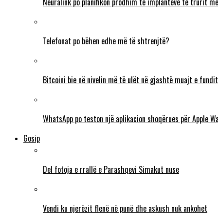
Neuralink po planifikon prodhim të implanteve të trurit me 
Telefonat po bëhen edhe më të shtrenjtë?
Bitcoini bie në nivelin më të ulët në gjashtë muajt e fundit
WhatsApp po teston një aplikacion shoqërues për Apple W
Gosip
Del fotoja e rrallë e Parashqevi Simakut nuse
Vendi ku njerëzit flenë në punë dhe askush nuk ankohet