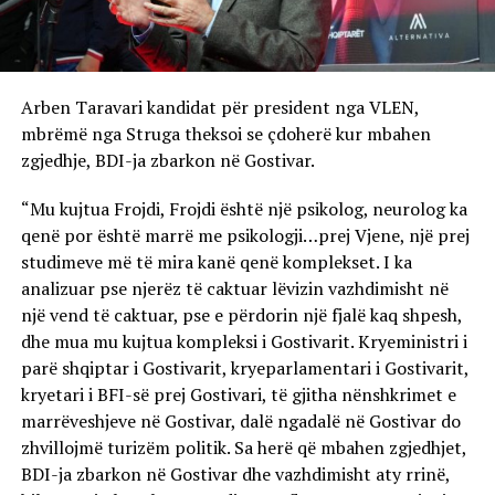
Arben Taravari kandidat për president nga VLEN,
mbrëmë nga Struga theksoi se çdoherë kur mbahen
zgjedhje, BDI-ja zbarkon në Gostivar.
“Mu kujtua Frojdi, Frojdi është një psikolog, neurolog ka
qenë por është marrë me psikologji…prej Vjene, një prej
studimeve më të mira kanë qenë komplekset. I ka
analizuar pse njerëz të caktuar lëvizin vazhdimisht në
një vend të caktuar, pse e përdorin një fjalë kaq shpesh,
dhe mua mu kujtua kompleksi i Gostivarit. Kryeministri i
parë shqiptar i Gostivarit, kryeparlamentari i Gostivarit,
kryetari i BFI-së prej Gostivari, të gjitha nënshkrimet e
marrëveshjeve në Gostivar, dalë ngadalë në Gostivar do
zhvillojmë turizëm politik. Sa herë që mbahen zgjedhjet,
BDI-ja zbarkon në Gostivar dhe vazhdimisht aty rrinë,