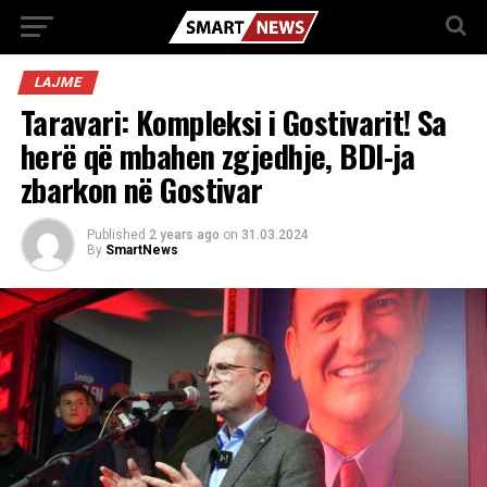
LAJME
Taravari: Kompleksi i Gostivarit! Sa
herë që mbahen zgjedhje, BDI-ja
zbarkon në Gostivar
Published
2 years ago
on
31.03.2024
By
SmartNews