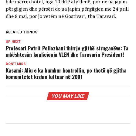
bile marrin hotel, nga 10 ditë aty flenë, por ne ua japim
përgjigjen dhe përsëri do ua japim përgjigjen me 24 prill
dhe 8 maj, por jo vetëm në Gostivar”, tha Taravari.
RELATED TOPICS:
UP NEXT
Profesori Petrit Pollozhani thirrje gjithë struganëve: Ta
mbështesim koalicionin VLEN dhe Taravarin President!
DON'T MISS
Kasami: Aliu e ka humbur kontrollin, po thotë që gjitha
komunitetet kishin luftuar në 2001
YOU MAY LIKE