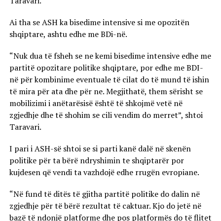
Taravari.
Ai tha se ASH ka bisedime intensive si me opozitën
shqiptare, ashtu edhe me BDi-në.
“Nuk dua të fsheh se ne kemi bisedime intensive edhe me
partitë opozitare politike shqiptare, por edhe me BDI-
në për kombinime eventuale të cilat do të mund të ishin
të mira për ata dhe për ne. Megjithatë, them sërisht se
mobilizimi i anëtarësisë është të shkojmë vetë në
zgjedhje dhe të shohim se cili vendim do merret”, shtoi
Taravari.
I pari i ASH-së shtoi se si parti kanë dalë në skenën
politike për ta bërë ndryshimin te shqiptarër por
kujdesen që vendi ta vazhdojë edhe rrugën evropiane.
“Në fund të ditës të gjitha partitë politike do dalin në
zgjedhje për të bërë rezultat të caktuar. Kjo do jetë në
bazë të ndonjë platforme dhe pos platformës do të flitet