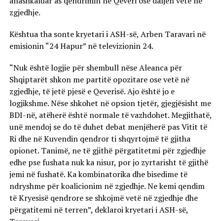
anashkaluar as qendrimin në Qeveri ose daljen vetë në
zgjedhje.
Kështua tha sonte kryetari i ASH-së, Arben Taravari në
emisionin “24 Hapur” në televizionin 24.
“Nuk është logjie për shembull nëse Aleanca për
Shqiptarët shkon me partitë opozitare ose vetë në
zgjedhje, të jetë pjesë e Qeverisë. Ajo është jo e
logjikshme. Nëse shkohet në opsion tjetër, gjegjësisht me
BDI-në, atëherë është normale të vazhdohet. Megjithatë,
unë mendoj se do të duhet debat menjëherë pas Vitit të
Ri dhe në Kuvendin qendror ti shqyrtojmë të gjitha
opionet. Tanimë, ne të gjithë përgatitetmi për zgjedhje
edhe pse fushata nuk ka nisur, por jo zyrtarisht të gjithë
jemi në fushatë. Ka kombinatorika dhe bisedime të
ndryshme për koalicionim në zgjedhje. Ne kemi qendim
të Kryesisë qendrore se shkojmë vetë në zgjedhje dhe
përgatitemi në terren”, deklaroi kryetari i ASH-së,