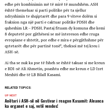
edhe për kombinimin më të mirë të mundshëm. ASH
është themeluar si parti politike për ta sjellur
ndryshimin te shqiptarët dhe para 9 viteve dolëm si
fraksion nga një parti e caktuar politike PDSH dhe
quheshim LR – PDSH. Pastaj fituam dy komuna dhe kemi
8 deputetë por gjithësesi se më intereson edhe rruga
evropiane e shtetit, por edhe e mira e përgjithshme për
qytetarët dhe për partinë tonë”, theksoi më tej kreu i
ASH-së.
Ai tha se nuk ka pse të fsheh se është takuar si me kreun
e BDI-së Ali Ahmetin, poashtu edhe me kreun e LD Izet
Mexhiti dhe të LB Bilall Kasami.
RELATED TOPICS:
UP NEXT
Anëtari i ASH-së në Gostivar i reagon Kasamit: Aleanca
ka organet e saj, vetë vendos!