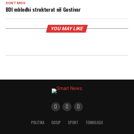
DON'T MISS
BDI mblodhi strukturat në Gostivar
YOU MAY LIKE
POLITIKA
GOSIP
SPORT
TEKNOLOGJI