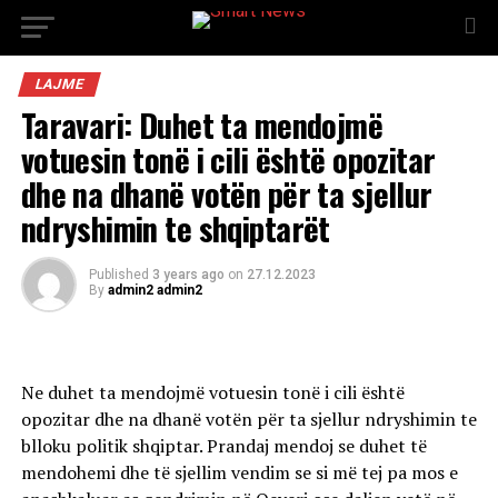
LAJME
Taravari: Duhet ta mendojmë
votuesin tonë i cili është opozitar
dhe na dhanë votën për ta sjellur
ndryshimin te shqiptarët
Published
3 years ago
on
27.12.2023
By
admin2 admin2
Ne duhet ta mendojmë votuesin tonë i cili është
opozitar dhe na dhanë votën për ta sjellur ndryshimin te
blloku politik shqiptar. Prandaj mendoj se duhet të
mendohemi dhe të sjellim vendim se si më tej pa mos e