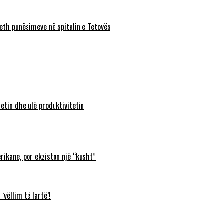
eth punësimeve në spitalin e Tetovës
etin dhe ulë produktivitetin
rikane, por ekziston një “kusht”
‘vëllim të lartë’!