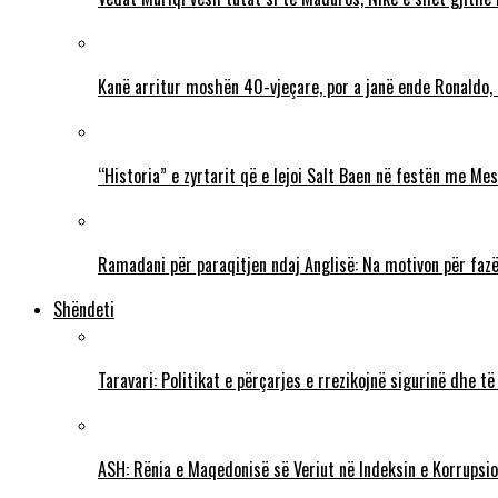
Kanë arritur moshën 40-vjeçare, por a janë ende Ronaldo,
“Historia” e zyrtarit që e lejoi Salt Baen në festën me Mes
Ramadani për paraqitjen ndaj Anglisë: Na motivon për fazë
Shëndeti
Taravari: Politikat e përçarjes e rrezikojnë sigurinë dhe t
ASH: Rënia e Maqedonisë së Veriut në Indeksin e Korrupsio