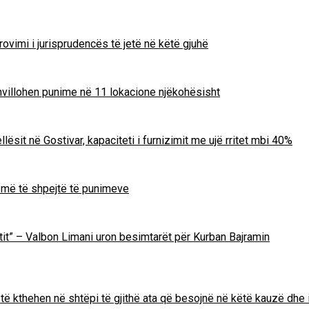
ovimi i jurisprudencës të jetë në këtë gjuhë
zhvillohen punime në 11 lokacione njëkohësisht
lësit në Gostivar, kapaciteti i furnizimit me ujë rritet mbi 40%
m më të shpejtë të punimeve
Zotit” – Valbon Limani uron besimtarët për Kurban Bajramin
të kthehen në shtëpi të gjithë ata që besojnë në këtë kauzë dhe 