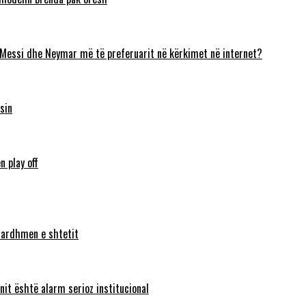
 Messi dhe Neymar më të preferuarit në kërkimet në internet?
sin
n play off
ë ardhmen e shtetit
nit është alarm serioz institucional