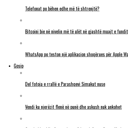
Telefonat po bëhen edhe më të shtrenjtë?
Bitcoini bie në nivelin më të ulët në gjashtë muajt e fundit
WhatsApp po teston një aplikacion shoqërues për Apple W
Gosip
Del fotoja e rrallë e Parashqevi Simakut nuse
Vendi ku njerëzit flenë në punë dhe askush nuk ankohet