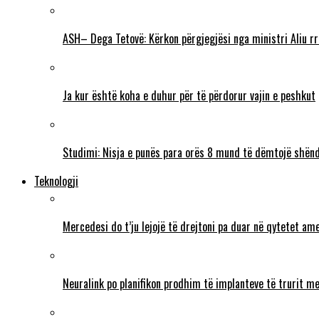
ASH– Dega Tetovë: Kërkon përgjegjësi nga ministri Aliu rr
Ja kur është koha e duhur për të përdorur vajin e peshkut
Studimi: Nisja e punës para orës 8 mund të dëmtojë shënd
Teknologji
Mercedesi do t’ju lejojë të drejtoni pa duar në qytetet ame
Neuralink po planifikon prodhim të implanteve të trurit me 