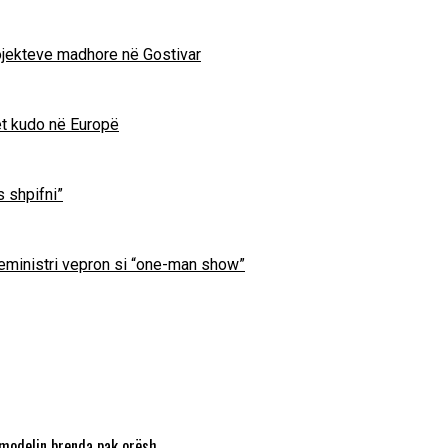
projekteve madhore në Gostivar
et kudo në Europë
s shpifni”
ryeministri vepron si “one-man show”
 modelin brenda pak orësh