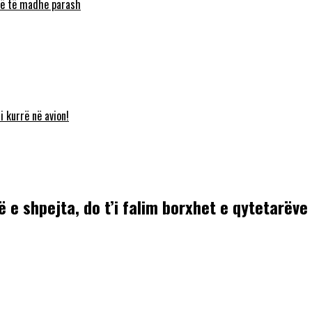
umë të madhe parash
i kurrë në avion!
ë e shpejta, do t’i falim borxhet e qytetarëve