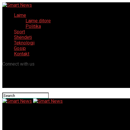
Lajme
Lajme ditore
Politika
Sport
Shëndeti
Teknologji
Gosip
Kontakt
Connect with us
Smart News
Taravari: Do ta ndalojmë bixhozin dhe kreditë e shpejta, do t’i f