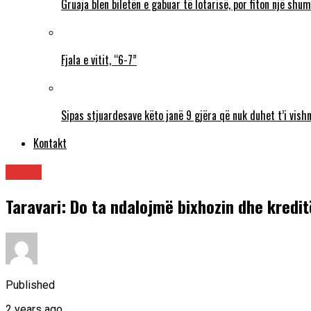
Gruaja blen biletën e gabuar të lotarisë, por fiton një sh
Fjala e vitit, “6-7”
Sipas stjuardesave këto janë 9 gjëra që nuk duhet t’i vishn
Kontakt
Lajme
Taravari: Do ta ndalojmë bixhozin dhe kredit
Published
2 years ago