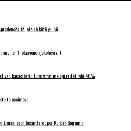
sprudencës të jetë në këtë gjuhë
unime në 11 lokacione njëkohësisht
ostivar, kapaciteti i furnizimit me ujë rritet mbi 40%
ejtë të punimeve
lbon Limani uron besimtarët për Kurban Bajramin