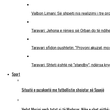
Valbon Limani: Së shpejti nis realizimi i tre 
Taravari: Jehona e rënies së Orban do të ndih
Taravari sfidon pushtetin: “Provoni akuzat, mo
Taravari: Shteti është në “standby”, ndërsa k
Sport
Situatë e pazakontë me futbollistin shqiptar në Spanjë
Vedat Muriqi vesh tutat si të Maduros, Nike e shet gjithë