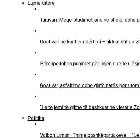
Lajme ditore
Taravari: Meqë studimet janë në shqip, edhe pr
Gostivari në kantier ndërtimi – aktualisht po 
Përshpejtohen punimet për linjën e re të ujësjel
Gostivar, asfaltime edhe gjatë natës për ritë
“Le të jemi të gjithë të bashkuar në vlerat e 
Politika
Valbon Limani: Thirrje bashkëpartiakëve – “Le 