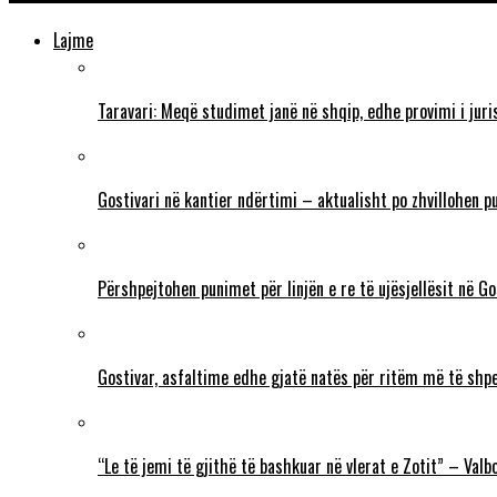
Lajme
Taravari: Meqë studimet janë në shqip, edhe provimi i juri
Gostivari në kantier ndërtimi – aktualisht po zhvillohen p
Përshpejtohen punimet për linjën e re të ujësjellësit në G
Gostivar, asfaltime edhe gjatë natës për ritëm më të shp
“Le të jemi të gjithë të bashkuar në vlerat e Zotit” – Va