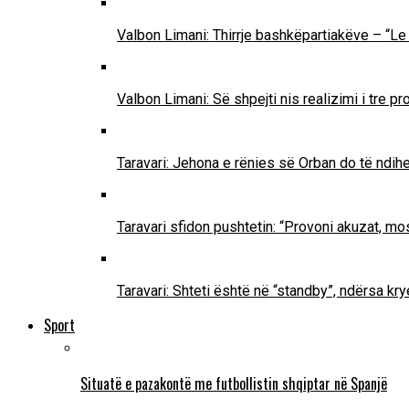
Valbon Limani: Thirrje bashkëpartiakëve – “Le 
Valbon Limani: Së shpejti nis realizimi i tre 
Taravari: Jehona e rënies së Orban do të ndih
Taravari sfidon pushtetin: “Provoni akuzat, mo
Taravari: Shteti është në “standby”, ndërsa k
Sport
Situatë e pazakontë me futbollistin shqiptar në Spanjë