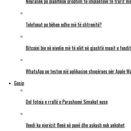
Neuralink po planifikon prodhim të implanteve të trurit me 
Telefonat po bëhen edhe më të shtrenjtë?
Bitcoini bie në nivelin më të ulët në gjashtë muajt e fundit
WhatsApp po teston një aplikacion shoqërues për Apple W
Gosip
Del fotoja e rrallë e Parashqevi Simakut nuse
Vendi ku njerëzit flenë në punë dhe askush nuk ankohet