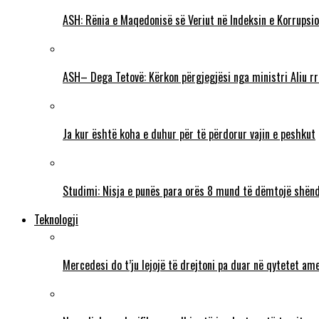
ASH: Rënia e Maqedonisë së Veriut në Indeksin e Korrupsio
ASH– Dega Tetovë: Kërkon përgjegjësi nga ministri Aliu rr
Ja kur është koha e duhur për të përdorur vajin e peshkut
Studimi: Nisja e punës para orës 8 mund të dëmtojë shënd
Teknologji
Mercedesi do t’ju lejojë të drejtoni pa duar në qytetet ame