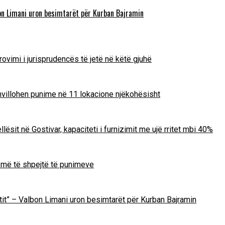
lbon Limani uron besimtarët për Kurban Bajramin
ovimi i jurisprudencës të jetë në këtë gjuhë
zhvillohen punime në 11 lokacione njëkohësisht
lësit në Gostivar, kapaciteti i furnizimit me ujë rritet mbi 40%
m më të shpejtë të punimeve
Zotit” – Valbon Limani uron besimtarët për Kurban Bajramin