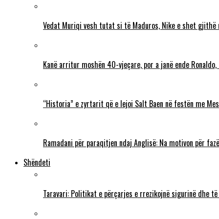
Vedat Muriqi vesh tutat si të Maduros, Nike e shet gjithë
Kanë arritur moshën 40-vjeçare, por a janë ende Ronaldo,
“Historia” e zyrtarit që e lejoi Salt Baen në festën me Mes
Ramadani për paraqitjen ndaj Anglisë: Na motivon për fazë
Shëndeti
Taravari: Politikat e përçarjes e rrezikojnë sigurinë dhe t