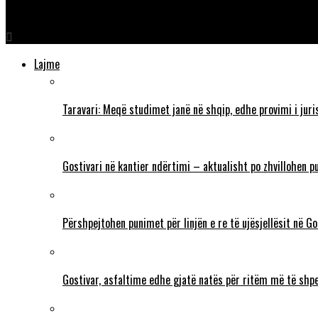
Gashi nga Dibra: Nuk mundet BDI-ja t’i shërbejë Evropës derisa 
Lajme
Taravari: Meqë studimet janë në shqip, edhe provimi i juri
Gostivari në kantier ndërtimi – aktualisht po zhvillohen p
Përshpejtohen punimet për linjën e re të ujësjellësit në G
Gostivar, asfaltime edhe gjatë natës për ritëm më të shp