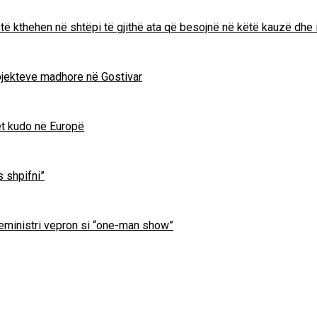
të kthehen në shtëpi të gjithë ata që besojnë në këtë kauzë dhe 
projekteve madhore në Gostivar
et kudo në Europë
s shpifni”
ryeministri vepron si “one-man show”