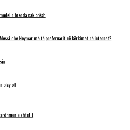
 modelin brenda pak orësh
 Messi dhe Neymar më të preferuarit në kërkimet në internet?
sin
n play off
ë ardhmen e shtetit