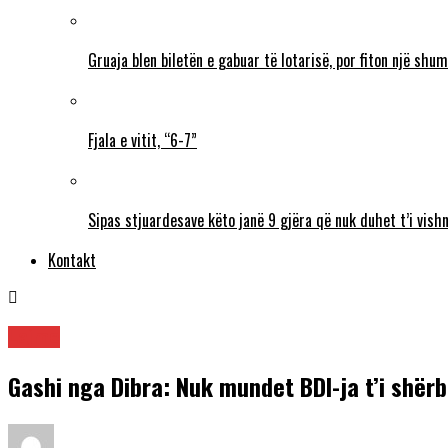
Gruaja blen biletën e gabuar të lotarisë, por fiton një sh
Fjala e vitit, “6-7”
Sipas stjuardesave këto janë 9 gjëra që nuk duhet t’i vishn
Kontakt
Lajme
Gashi nga Dibra: Nuk mundet BDI-ja t’i shër