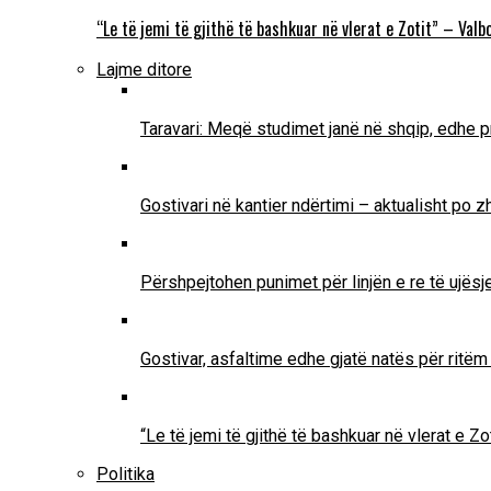
“Le të jemi të gjithë të bashkuar në vlerat e Zotit” – Va
Lajme ditore
Taravari: Meqë studimet janë në shqip, edhe pr
Gostivari në kantier ndërtimi – aktualisht po 
Përshpejtohen punimet për linjën e re të ujësjel
Gostivar, asfaltime edhe gjatë natës për ritë
“Le të jemi të gjithë të bashkuar në vlerat e 
Politika