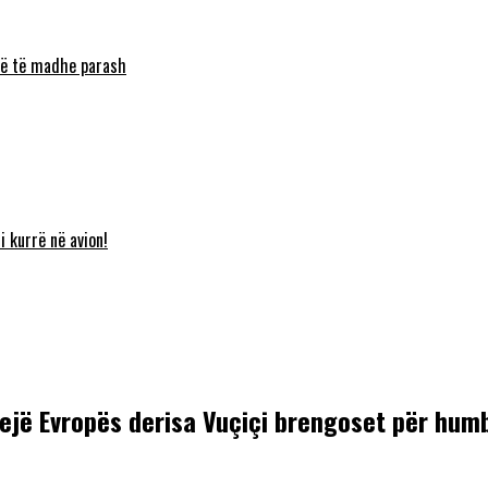
umë të madhe parash
i kurrë në avion!
bejë Evropës derisa Vuçiçi brengoset për hum