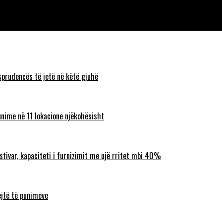
Vuçiçi brengoset për humbjen e tyre
sprudencës të jetë në këtë gjuhë
unime në 11 lokacione njëkohësisht
ostivar, kapaciteti i furnizimit me ujë rritet mbi 40%
ejtë të punimeve