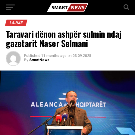
LAJME
Taravari dënon ashpër sulmin ndaj
gazetarit Naser Selmani
Published
11 months ago
on
03.09.2025
By
SmartNews