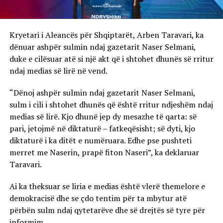
Kryetari i Aleancës për Shqiptarët, Arben Taravari, ka
dënuar ashpër sulmin ndaj gazetarit Naser Selmani,
duke e cilësuar atë si një akt që i shtohet dhunës së rritur
ndaj medias së lirë në vend.
“Dënoj ashpër sulmin ndaj gazetarit Naser Selmani,
sulm i cili i shtohet dhunës që është rritur ndjeshëm ndaj
medias së lirë. Kjo dhunë jep dy mesazhe të qarta: së
pari, jetojmë në diktaturë – fatkeqësisht; së dyti, kjo
diktaturë i ka ditët e numëruara. Edhe pse pushteti
merret me Naserin, prapë fiton Naseri”, ka deklaruar
Taravari.
Ai ka theksuar se liria e medias është vlerë themelore e
demokracisë dhe se çdo tentim për ta mbytur atë
përbën sulm ndaj qytetarëve dhe së drejtës së tyre për
informim.