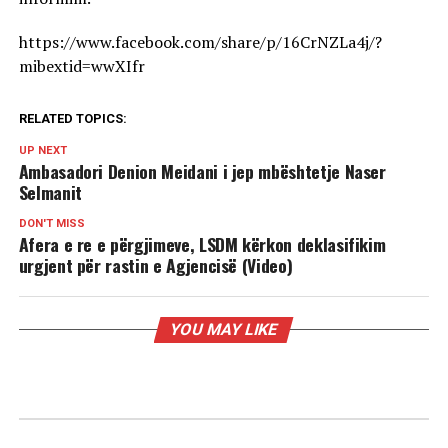
https://www.facebook.com/share/p/16CrNZLa4j/?
mibextid=wwXIfr
RELATED TOPICS:
UP NEXT
Ambasadori Denion Meidani i jep mbështetje Naser
Selmanit
DON'T MISS
Afera e re e përgjimeve, LSDM kërkon deklasifikim
urgjent për rastin e Agjencisë (Video)
YOU MAY LIKE