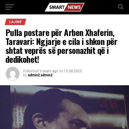
LAJME
Pulla postare për Arben Xhaferin,
Taravari: Ngjarje e cila i shkon për
shtat veprës së personazhit që i
dedikohet!
Published
3 years ago
on
15.08.2023
By
admin2 admin2