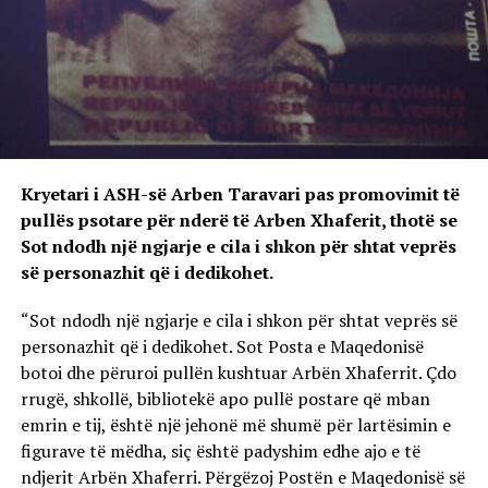
Kryetari i ASH-së Arben Taravari pas promovimit të
pullës psotare për nderë të Arben Xhaferit, thotë se
Sot ndodh një ngjarje e cila i shkon për shtat veprës
së personazhit që i dedikohet.
“Sot ndodh një ngjarje e cila i shkon për shtat veprës së
personazhit që i dedikohet. Sot Posta e Maqedonisë
botoi dhe përuroi pullën kushtuar Arbën Xhaferrit. Çdo
rrugë, shkollë, bibliotekë apo pullë postare që mban
emrin e tij, është një jehonë më shumë për lartësimin e
figurave të mëdha, siç është padyshim edhe ajo e të
ndjerit Arbën Xhaferri. Përgëzoj Postën e Maqedonisë së