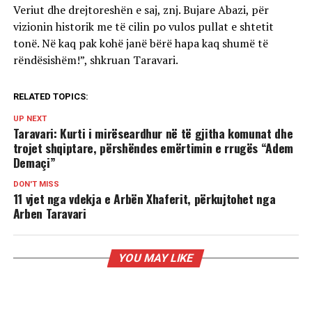
Veriut dhe drejtoreshën e saj, znj. Bujare Abazi, për
vizionin historik me të cilin po vulos pullat e shtetit
tonë. Në kaq pak kohë janë bërë hapa kaq shumë të
rëndësishëm!”, shkruan Taravari.
RELATED TOPICS:
UP NEXT
Taravari: Kurti i mirëseardhur në të gjitha komunat dhe
trojet shqiptare, përshëndes emërtimin e rrugës “Adem
Demaçi”
DON'T MISS
11 vjet nga vdekja e Arbën Xhaferit, përkujtohet nga
Arben Taravari
YOU MAY LIKE