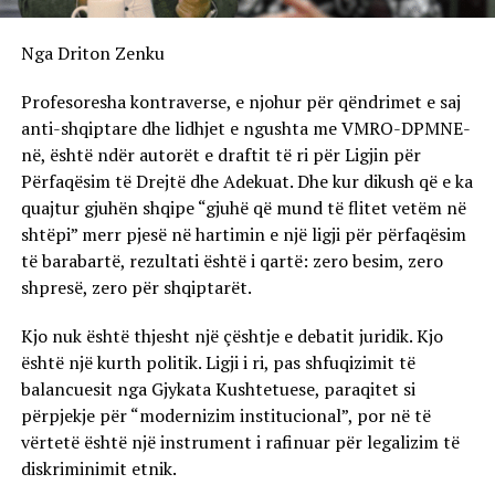
Nga Driton Zenku
Profesoresha kontraverse, e njohur për qëndrimet e saj
anti-shqiptare dhe lidhjet e ngushta me VMRO-DPMNE-
në, është ndër autorët e draftit të ri për Ligjin për
Përfaqësim të Drejtë dhe Adekuat. Dhe kur dikush që e ka
quajtur gjuhën shqipe “gjuhë që mund të flitet vetëm në
shtëpi” merr pjesë në hartimin e një ligji për përfaqësim
të barabartë, rezultati është i qartë: zero besim, zero
shpresë, zero për shqiptarët.
Kjo nuk është thjesht një çështje e debatit juridik. Kjo
është një kurth politik. Ligji i ri, pas shfuqizimit të
balancuesit nga Gjykata Kushtetuese, paraqitet si
përpjekje për “modernizim institucional”, por në të
vërtetë është një instrument i rafinuar për legalizim të
diskriminimit etnik.