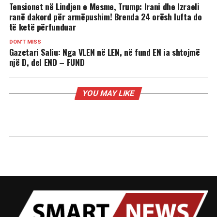
Tensionet në Lindjen e Mesme, Trump: Irani dhe Izraeli
ranë dakord për armëpushim! Brenda 24 orësh lufta do
të ketë përfunduar
DON'T MISS
Gazetari Saliu: Nga VLEN në LEN, në fund EN ia shtojmë
një D, del END – FUND
YOU MAY LIKE