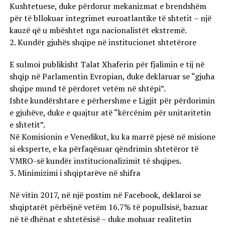
Kushtetuese, duke përdorur mekanizmat e brendshëm
për të bllokuar integrimet euroatlantike të shtetit – një
kauzë që u mbështet nga nacionalistët ekstremë.
2. Kundër gjuhës shqipe në institucionet shtetërore
E sulmoi publikisht Talat Xhaferin për fjalimin e tij në
shqip në Parlamentin Evropian, duke deklaruar se “gjuha
shqipe mund të përdoret vetëm në shtëpi”.
Ishte kundërshtare e përhershme e Ligjit për përdorimin
e gjuhëve, duke e quajtur atë “kërcënim për unitaritetin
e shtetit”.
Në Komisionin e Venedikut, ku ka marrë pjesë në misione
si eksperte, e ka përfaqësuar qëndrimin shtetëror të
VMRO-së kundër institucionalizimit të shqipes.
3. Minimizimi i shqiptarëve në shifra
Në vitin 2017, në një postim në Facebook, deklaroi se
shqiptarët përbëjnë vetëm 16.7% të popullsisë, bazuar
në të dhënat e shtetësisë – duke mohuar realitetin