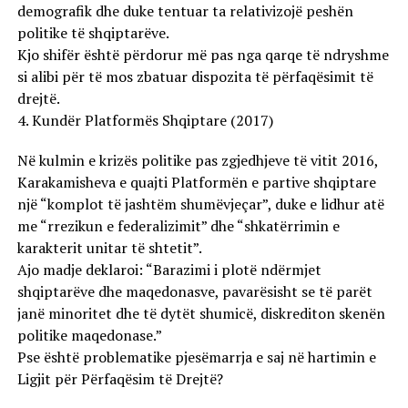
demografik dhe duke tentuar ta relativizojë peshën
politike të shqiptarëve.
Kjo shifër është përdorur më pas nga qarqe të ndryshme
si alibi për të mos zbatuar dispozita të përfaqësimit të
drejtë.
4. Kundër Platformës Shqiptare (2017)
Në kulmin e krizës politike pas zgjedhjeve të vitit 2016,
Karakamisheva e quajti Platformën e partive shqiptare
një “komplot të jashtëm shumëvjeçar”, duke e lidhur atë
me “rrezikun e federalizimit” dhe “shkatërrimin e
karakterit unitar të shtetit”.
Ajo madje deklaroi: “Barazimi i plotë ndërmjet
shqiptarëve dhe maqedonasve, pavarësisht se të parët
janë minoritet dhe të dytët shumicë, diskrediton skenën
politike maqedonase.”
Pse është problematike pjesëmarrja e saj në hartimin e
Ligjit për Përfaqësim të Drejtë?