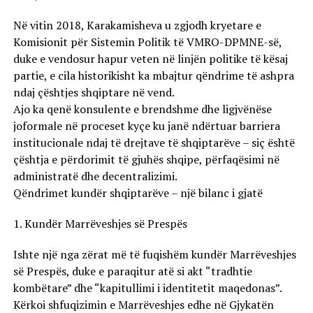
Në vitin 2018, Karakamisheva u zgjodh kryetare e
Komisionit për Sistemin Politik të VMRO-DPMNE-së,
duke e vendosur hapur veten në linjën politike të kësaj
partie, e cila historikisht ka mbajtur qëndrime të ashpra
ndaj çështjes shqiptare në vend.
Ajo ka qenë konsulente e brendshme dhe ligjvënëse
joformale në proceset kyçe ku janë ndërtuar barriera
institucionale ndaj të drejtave të shqiptarëve – siç është
çështja e përdorimit të gjuhës shqipe, përfaqësimi në
administratë dhe decentralizimi.
Qëndrimet kundër shqiptarëve – një bilanc i gjatë
1. Kundër Marrëveshjes së Prespës
Ishte një nga zërat më të fuqishëm kundër Marrëveshjes
së Prespës, duke e paraqitur atë si akt “tradhtie
kombëtare” dhe “kapitullimi i identitetit maqedonas”.
Kërkoi shfuqizimin e Marrëveshjes edhe në Gjykatën