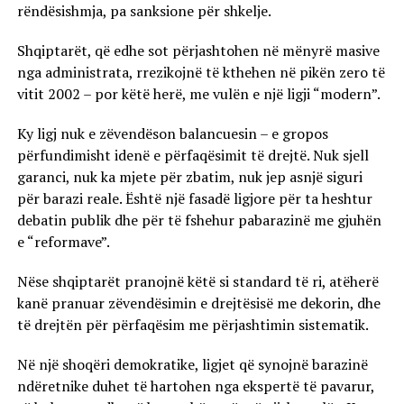
rëndësishmja, pa sanksione për shkelje.
Shqiptarët, që edhe sot përjashtohen në mënyrë masive
nga administrata, rrezikojnë të kthehen në pikën zero të
vitit 2002 – por këtë herë, me vulën e një ligji “modern”.
Ky ligj nuk e zëvendëson balancuesin – e gropos
përfundimisht idenë e përfaqësimit të drejtë. Nuk sjell
garanci, nuk ka mjete për zbatim, nuk jep asnjë siguri
për barazi reale. Është një fasadë ligjore për ta heshtur
debatin publik dhe për të fshehur pabarazinë me gjuhën
e “reformave”.
Nëse shqiptarët pranojnë këtë si standard të ri, atëherë
kanë pranuar zëvendësimin e drejtësisë me dekorin, dhe
të drejtën për përfaqësim me përjashtimin sistematik.
Në një shoqëri demokratike, ligjet që synojnë barazinë
ndëretnike duhet të hartohen nga ekspertë të pavarur,