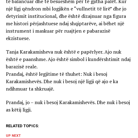
të balancuar dhe të besueshëm për të gjitha palët. Kur
një ligj qëndron mbi logjikën e “vullnetit të lirë” dhe jo
detyrimit institucional, dhe është dizajnuar nga figura
me histori përjashtuese ndaj shqiptarëve, ai bëhet një
instrument i maskuar për ruajtjen e pabarazisë
ekzistuese.
Tanja Karakamisheva nuk është e papërlyer. Ajo nuk
është e paanshme. Ajo është simbol i kundërshtimit ndaj
barazisë reale.
Prandaj, është legjitime të thuhet: Nuk i besoj
Karakamishevës. Dhe nuk i besoj një ligji që ajo e ka
ndihmuar ta shkruajë.
Prandaj, jo – nuk i besoj Karakamishevës. Dhe nuk i besoj
as këtij ligji.
RELATED TOPICS:
UP NEXT