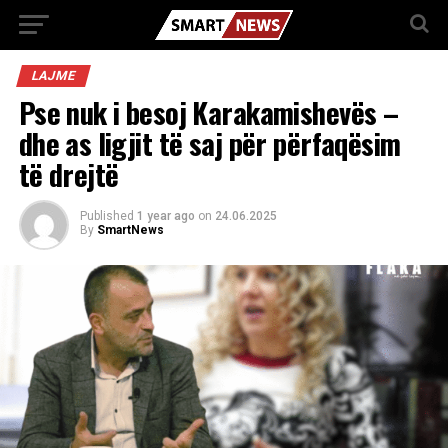
LAJME
Pse nuk i besoj Karakamishevës –
dhe as ligjit të saj për përfaqësim
të drejtë
Published
1 year ago
on
24.06.2025
By
SmartNews