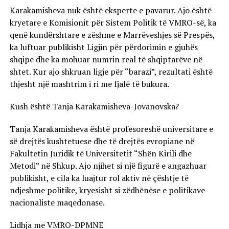
Karakamisheva nuk është eksperte e pavarur. Ajo është
kryetare e Komisionit për Sistem Politik të VMRO-së, ka
qenë kundërshtare e zëshme e Marrëveshjes së Prespës,
ka luftuar publikisht Ligjin për përdorimin e gjuhës
shqipe dhe ka mohuar numrin real të shqiptarëve në
shtet. Kur ajo shkruan ligje për “barazi”, rezultati është
thjesht një mashtrim i ri me fjalë të bukura.
Kush është Tanja Karakamisheva-Jovanovska?
Tanja Karakamisheva është profesoreshë universitare e
së drejtës kushtetuese dhe të drejtës evropiane në
Fakultetin Juridik të Universitetit “Shën Kirili dhe
Metodi” në Shkup. Ajo njihet si një figurë e angazhuar
publikisht, e cila ka luajtur rol aktiv në çështje të
ndjeshme politike, kryesisht si zëdhënëse e politikave
nacionaliste maqedonase.
Lidhja me VMRO-DPMNE