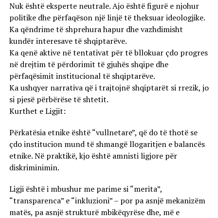
Nuk është eksperte neutrale. Ajo është figurë e njohur
politike dhe përfaqëson një linjë të theksuar ideologjike.
Ka qëndrime të shprehura hapur dhe vazhdimisht
kundër interesave të shqiptarëve.
Ka qenë aktive në tentativat për të bllokuar çdo progres
në drejtim të përdorimit të gjuhës shqipe dhe
përfaqësimit institucional të shqiptarëve.
Ka ushqyer narrativa që i trajtojnë shqiptarët si rrezik, jo
si pjesë përbërëse të shtetit.
Kurthet e Ligjit:
Përkatësia etnike është “vullnetare”, që do të thotë se
çdo institucion mund të shmangë llogaritjen e balancës
etnike. Në praktikë, kjo është amnisti ligjore për
diskriminimin.
Ligji është i mbushur me parime si “merita”,
“transparenca” e “inkluzioni” – por pa asnjë mekanizëm
matës, pa asnjë strukturë mbikëqyrëse dhe, më e