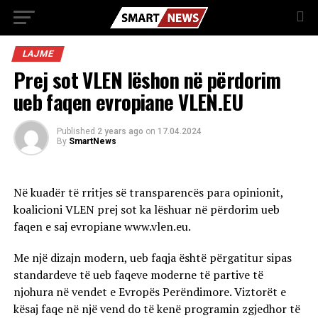
LAJME
Prej sot VLEN lëshon në përdorim
ueb faqen evropiane VLEN.EU
Published
2 years ago
on
17.04.2024
By
SmartNews
Në kuadër të rritjes së transparencës para opinionit,
koalicioni VLEN prej sot ka lëshuar në përdorim ueb
faqen e saj evropiane www.vlen.eu.
Me një dizajn modern, ueb faqja është përgatitur sipas
standardeve të ueb faqeve moderne të partive të
njohura në vendet e Evropës Perëndimore. Viztorët e
kësaj faqe në një vend do të kenë programin zgjedhor të