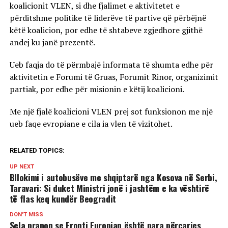
koalicionit VLEN, si dhe fjalimet e aktivitetet e
përditshme politike të liderëve të partive që përbëjnë
këtë koalicion, por edhe të shtabeve zgjedhore gjithë
andej ku janë prezentë.
Ueb faqja do të përmbajë informata të shumta edhe për
aktivitetin e Forumi të Gruas, Forumit Rinor, organizimit
partiak, por edhe për misionin e këtij koalicioni.
Me një fjalë koalicioni VLEN prej sot funksionon me një
ueb faqe evropiane e cila ia vlen të vizitohet.
RELATED TOPICS:
UP NEXT
Bllokimi i autobusëve me shqiptarë nga Kosova në Serbi,
Taravari: Si duket Ministri jonë i jashtëm e ka vështirë
të flas keq kundër Beogradit
DON'T MISS
Sela pranon se Fronti Europian është para përçarjes