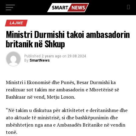
LAJME
Ministri Durmishi takoi ambasadorin
britanik në Shkup
Published
2 years ago
on
29.08.2024
By
SmartNews
Ministri i Ekonomisë dhe Punës, Besar Durmishi ka
realizuar sot takim me ambasadorin e Mbretërisë së
Bashkuar në vend, Metju Loson.
“Në takim u diskutua për aktivitetet e deritanishme dhe
ato aktuale të ministrisë, si dhe bashkëpunimin dhe
mbështetjen nga ana e Ambasadës Britanike në vendin
tonë.