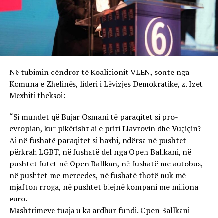
Në tubimin qëndror të Koalicionit VLEN, sonte nga
Komuna e Zhelinës, lideri i Lëvizjes Demokratike, z. Izet
Mexhiti theksoi:
“Si mundet që Bujar Osmani të paraqitet si pro-
evropian, kur pikërisht ai e priti Llavrovin dhe Vuçiçin?
Ai në fushatë paraqitet si haxhi, ndërsa në pushtet
përkrah LGBT, në fushatë del nga Open Ballkani, në
pushtet futet në Open Ballkan, në fushatë me autobus,
në pushtet me mercedes, në fushatë thotë nuk më
mjafton rroga, në pushtet blejnë kompani me miliona
euro.
Mashtrimeve tuaja u ka ardhur fundi. Open Ballkani