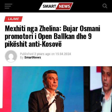
LAJME
Mexhiti nga Zhelina: Bujar Osmani
promotori i Open Ballkan dhe 9
pikëshit anti-Kosovë
Published
2 years ago
on
15.04.2024
By
SmartNews