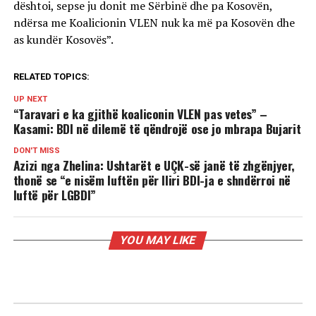
dështoi, sepse ju donit me Sërbinë dhe pa Kosovën,
ndërsa me Koalicionin VLEN nuk ka më pa Kosovën dhe
as kundër Kosovës”.
RELATED TOPICS:
UP NEXT
“Taravari e ka gjithë koaliconin VLEN pas vetes” –
Kasami: BDI në dilemë të qëndrojë ose jo mbrapa Bujarit
DON'T MISS
Azizi nga Zhelina: Ushtarët e UÇK-së janë të zhgënjyer,
thonë se “e nisëm luftën për lliri BDI-ja e shndërroi në
luftë për LGBDI”
YOU MAY LIKE