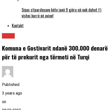
Sipas stjuardesave këto janë 9 gjëra që nuk duhet t’i
vishni kurrë në avion!
Kontakt
Lajme
Komuna e Gostivarit ndanë 300.000 denarë
për të prekurit nga tërmeti në Turqi
Published
3 years ago
on