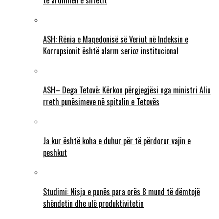
të ardhmen e shtetit
ASH: Rënia e Maqedonisë së Veriut në Indeksin e
Korrupsionit është alarm serioz institucional
ASH– Dega Tetovë: Kërkon përgjegjësi nga ministri Aliu
rreth punësimeve në spitalin e Tetovës
Ja kur është koha e duhur për të përdorur vajin e
peshkut
Studimi: Nisja e punës para orës 8 mund të dëmtojë
shëndetin dhe ulë produktivitetin