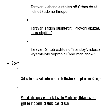
Taravari: Jehona e rënies së Orban do të
ndihet kudo në Europë
Taravari sfidon pushtetin: “Provoni akuzat,
mos shpifni”
Taravari: Shteti është në “standby”, ndërsa
kryeministri vepron si “one-man show”
Sport
Situatë e pazakontë me futbollistin shqiptar në Spanjë
Vedat Muriqi vesh tutat si të Maduros, Nike e shet
gjithë modelin brenda pak orësh