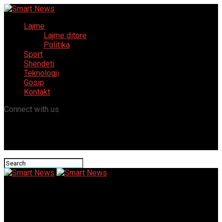
Lajme
Lajme ditore
Politika
Sport
Shëndeti
Teknologji
Gosip
Kontakt
Connect with us
Smart News
Komuna e Gostivarit ndanë 300.000 denarë për të prekurit nga