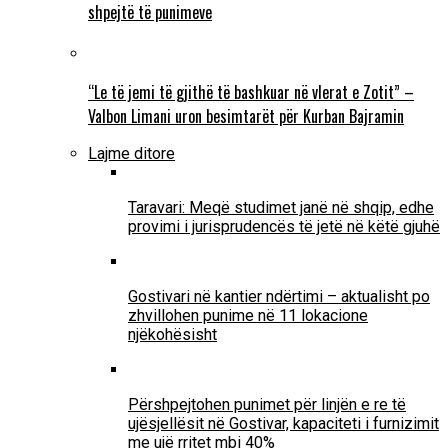
shpejtë të punimeve
“Le të jemi të gjithë të bashkuar në vlerat e Zotit” –
Valbon Limani uron besimtarët për Kurban Bajramin
Lajme ditore
Taravari: Meqë studimet janë në shqip, edhe
provimi i jurisprudencës të jetë në këtë gjuhë
Gostivari në kantier ndërtimi – aktualisht po
zhvillohen punime në 11 lokacione
njëkohësisht
Përshpejtohen punimet për linjën e re të
ujësjellësit në Gostivar, kapaciteti i furnizimit
me ujë rritet mbi 40%