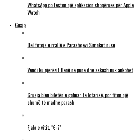
WhatsApp po teston një aplikacion shoqërues për Apple
Watch
Gosip
Del fotoja e rrallë e Parashqevi Simakut nuse
Vendi ku njerëzit flenë në punë dhe askush nuk ankohet
Gruaja blen biletën e gabuar të lotarisë, por fiton një
shumë të madhe parash
Fjala e vitit, “6-7”