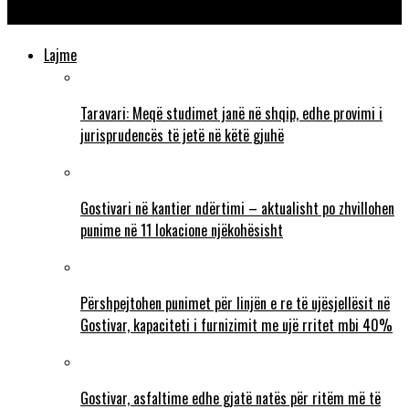
tërmeti në Turqi
Lajme
Taravari: Meqë studimet janë në shqip, edhe provimi i
jurisprudencës të jetë në këtë gjuhë
Gostivari në kantier ndërtimi – aktualisht po zhvillohen
punime në 11 lokacione njëkohësisht
Përshpejtohen punimet për linjën e re të ujësjellësit në
Gostivar, kapaciteti i furnizimit me ujë rritet mbi 40%
Gostivar, asfaltime edhe gjatë natës për ritëm më të