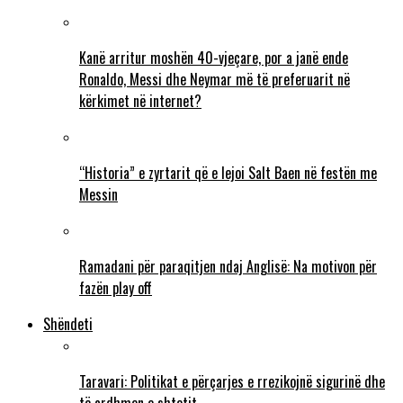
Kanë arritur moshën 40-vjeçare, por a janë ende
Ronaldo, Messi dhe Neymar më të preferuarit në
kërkimet në internet?
“Historia” e zyrtarit që e lejoi Salt Baen në festën me
Messin
Ramadani për paraqitjen ndaj Anglisë: Na motivon për
fazën play off
Shëndeti
Taravari: Politikat e përçarjes e rrezikojnë sigurinë dhe