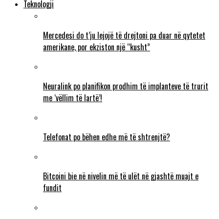
Teknologji
Mercedesi do t’ju lejojë të drejtoni pa duar në qytetet
amerikane, por ekziston një “kusht”
Neuralink po planifikon prodhim të implanteve të trurit
me ‘vëllim të lartë’!
Telefonat po bëhen edhe më të shtrenjtë?
Bitcoini bie në nivelin më të ulët në gjashtë muajt e
fundit