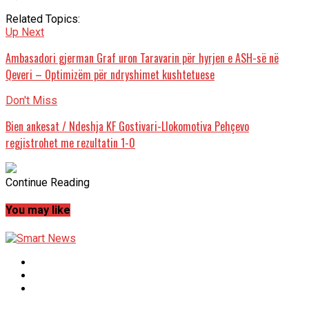
Related Topics:
Up Next
Ambasadori gjerman Graf uron Taravarin për hyrjen e ASH-së në
Qeveri – Optimizëm për ndryshimet kushtetuese
Don't Miss
Bien ankesat / Ndeshja KF Gostivari-Llokomotiva Pehçevo
regjistrohet me rezultatin 1-0
Continue Reading
You may like