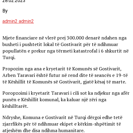
28.02.2023
By
admin2 admin2
Mjete financiare në vlerë prej 300.000 denarë ndahen nga
buxheti i pushtetit lokal të Gostivarit për të ndihmuar
popullatën e prekur nga tërmeti katastrofal i 6 shkurtit në
Turqi.
Propozim nga ana e kryetarit të Komunës së Gostivarit,
Arben Taravari është futur në rend dite të seancës e 19-të
të Këshillit të Komunës së Gostivarit, gjatë kësaj të marte.
Poropzoimi i kryetarit Taravari i cili sot ka ndjekur nga afër
punën e Këshillit komunal, ka kaluar një zëri nga
këshilltarët.
Ndryshe, Komuna e Gostivarit në Turqi dërgoi edhe tetë
zjarrfikës për të ndihmuar ekipet e kërkim-shpëtimit të
atjeshëm dhe disa ndihma humanitare.