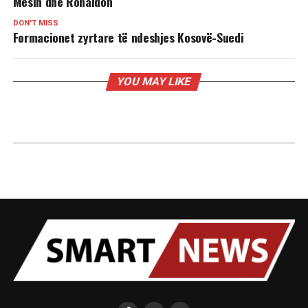
Mesin dhe Ronaldon
DON'T MISS
Formacionet zyrtare të ndeshjes Kosovë-Suedi
YOU MAY LIKE