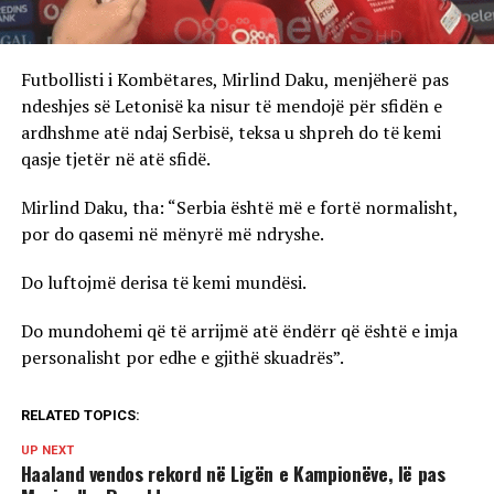
Futbollisti i Kombëtares, Mirlind Daku, menjëherë pas
ndeshjes së Letonisë ka nisur të mendojë për sfidën e
ardhshme atë ndaj Serbisë, teksa u shpreh do të kemi
qasje tjetër në atë sfidë.
Mirlind Daku, tha: “Serbia është më e fortë normalisht,
por do qasemi në mënyrë më ndryshe.
Do luftojmë derisa të kemi mundësi.
Do mundohemi që të arrijmë atë ëndërr që është e imja
personalisht por edhe e gjithë skuadrës”.
RELATED TOPICS:
UP NEXT
Haaland vendos rekord në Ligën e Kampionëve, lë pas