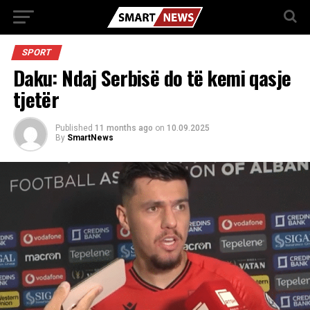
SPORT
Daku: Ndaj Serbisë do të kemi qasje
tjetër
Published
11 months ago
on
10.09.2025
By
SmartNews