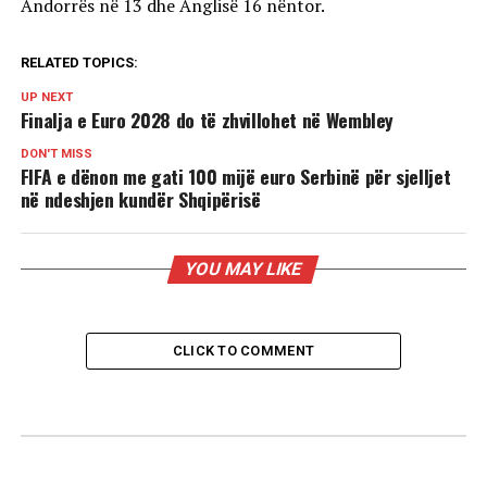
Andorrës në 13 dhe Anglisë 16 nëntor.
RELATED TOPICS:
UP NEXT
Finalja e Euro 2028 do të zhvillohet në Wembley
DON'T MISS
FIFA e dënon me gati 100 mijë euro Serbinë për sjelljet
në ndeshjen kundër Shqipërisë
YOU MAY LIKE
CLICK TO COMMENT