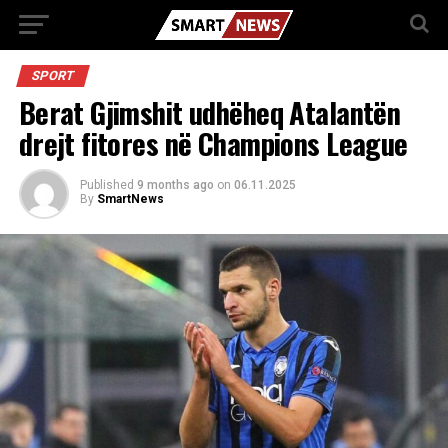
SPORT
Berat Gjimshit udhëheq Atalantën
drejt fitores në Champions League
Published
9 months ago
on
06.11.2025
By
SmartNews