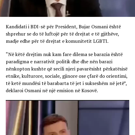
Kandidati i BDI-së për President, Bujar Osmani është
shprehur se do të luftojë për të drejtat e të gjithëve,
madje edhe për të drejtat e komunitetit LGBTI.
“Në këtë drejtim nuk kam fare dilema se barazia është
paradigma e narrativit politik dhe dhe nën barazi
nënkopton kushte që secili njeri pavarësisht përkatësisë
etnike, kulturore, sociale, gjinore ose çfarë do orientimi,
të ketë mundësi të barabarta të jet i sukseshëm në jetë”,
deklaroi Osmani në një emision në Kosovë.
Video
Player