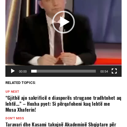
00:00
00:54
RELATED TOPICS:
UP NEXT
“Gjithë ajo sakrificë e diasporës strugane tradhtohet aq
lehtë…” – Hoxha pyet: Si përqafoheni kaq lehtë me
Musa Xhaferin!
DON'T MISS
Taravari dhe Kasami takojnë Akademinë Shqiptare për