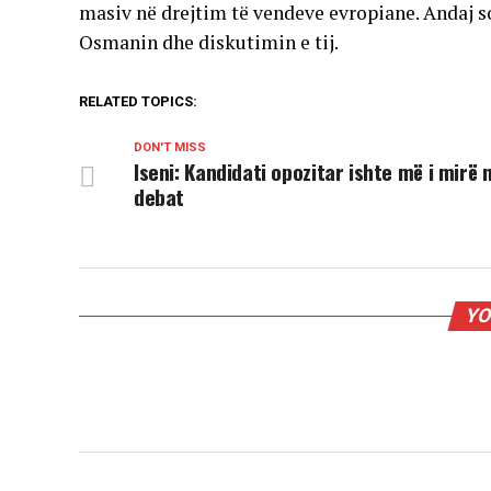
masiv në drejtim të vendeve evropiane. Andaj so
Osmanin dhe diskutimin e tij.
RELATED TOPICS:
DON'T MISS
Iseni: Kandidati opozitar ishte më i mirë 
debat
YO