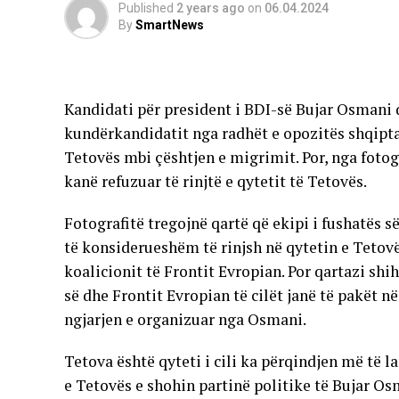
Published
2 years ago
on
06.04.2024
By
SmartNews
Kandidati për president i BDI-së Bujar Osmani 
kundërkandidatit nga radhët e opozitës shqiptar
Tetovës mbi çështjen e migrimit. Por, nga fotog
kanë refuzuar të rinjtë e qytetit të Tetovës.
Fotografitë tregojnë qartë që ekipi i fushatës 
të konsiderueshëm të rinjsh në qytetin e Tetov
koalicionit të Frontit Evropian. Por qartazi shi
së dhe Frontit Evropian të cilët janë të pakët në
ngjarjen e organizuar nga Osmani.
Tetova është qyteti i cili ka përqindjen më të lar
e Tetovës e shohin partinë politike të Bujar O