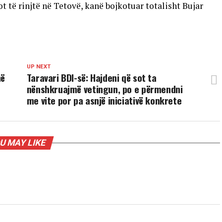
t të rinjtë në Tetovë, kanë bojkotuar totalisht Bujar
UP NEXT
në
Taravari BDI-së: Hajdeni që sot ta
nënshkruajmë vetingun, po e përmendni
me vite por pa asnjë iniciativë konkrete
U MAY LIKE