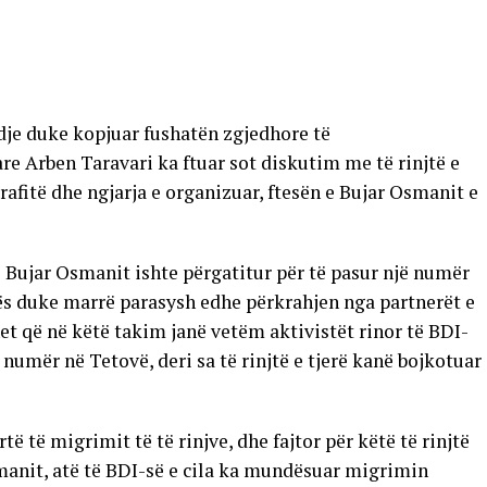
dje duke kopjuar fushatën zgjedhore të
e Arben Taravari ka ftuar sot diskutim me të rinjtë e
rafitë dhe ngjarja e organizuar, ftesën e Bujar Osmanit e
së Bujar Osmanit ishte përgatitur për të pasur një numër
ës duke marrë parasysh edhe përkrahjen nga partnerët e
het që në këtë takim janë vetëm aktivistët rinor të BDI-
 numër në Tetovë, deri sa të rinjtë e tjerë kanë bojkotuar
të të migrimit të të rinjve, dhe fajtor për këtë të rinjtë
smanit, atë të BDI-së e cila ka mundësuar migrimin