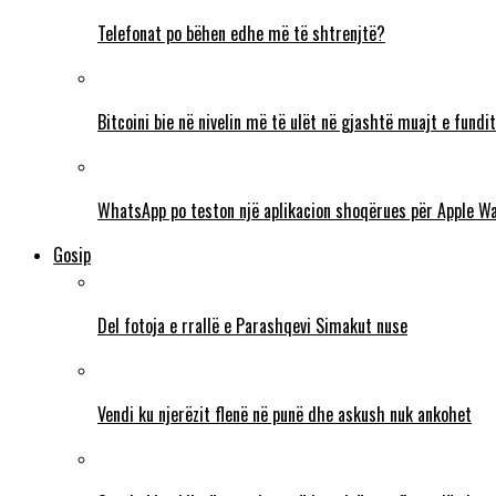
Telefonat po bëhen edhe më të shtrenjtë?
Bitcoini bie në nivelin më të ulët në gjashtë muajt e fundit
WhatsApp po teston një aplikacion shoqërues për Apple W
Gosip
Del fotoja e rrallë e Parashqevi Simakut nuse
Vendi ku njerëzit flenë në punë dhe askush nuk ankohet