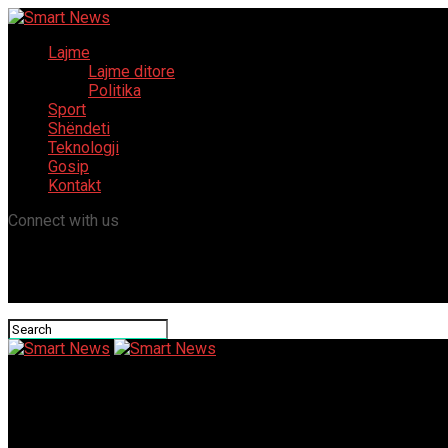
Lajme
Lajme ditore
Politika
Sport
Shëndeti
Teknologji
Gosip
Kontakt
Connect with us
Smart News
Arben Taravari, politikani që punon ende si mjek…pa pagesë!