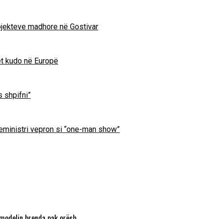
projekteve madhore në Gostivar
et kudo në Europë
s shpifni”
ryeministri vepron si “one-man show”
 modelin brenda pak orësh