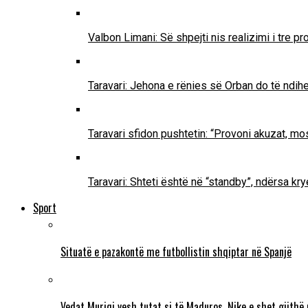
Valbon Limani: Së shpejti nis realizimi i tre 
Taravari: Jehona e rënies së Orban do të ndih
Taravari sfidon pushtetin: “Provoni akuzat, mo
Taravari: Shteti është në “standby”, ndërsa k
Sport
Situatë e pazakontë me futbollistin shqiptar në Spanjë
Vedat Muriqi vesh tutat si të Maduros, Nike e shet gjithë