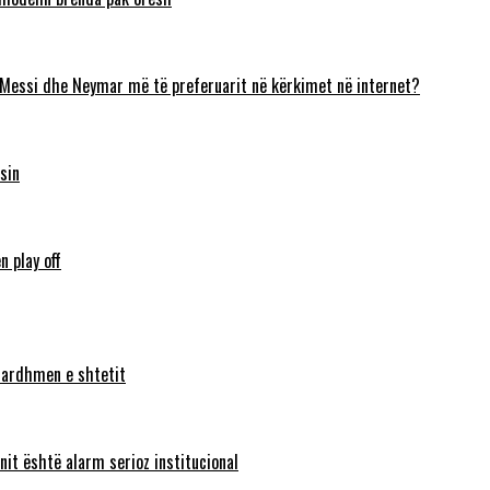
 Messi dhe Neymar më të preferuarit në kërkimet në internet?
sin
n play off
ë ardhmen e shtetit
nit është alarm serioz institucional