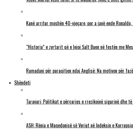
Kanë arritur moshën 40-vjeçare, por a janë ende Ronaldo,
“Historia” e zyrtarit që e lejoi Salt Baen në festën me Mes
Ramadani për paraqitjen ndaj Anglisë: Na motivon për fazë
Shëndeti
Taravari: Politikat e përçarjes e rrezikojnë sigurinë dhe t
ASH: Rënia e Maqedonisë së Veriut në Indeksin e Korrupsio