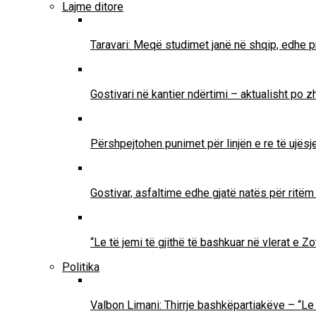
Lajme ditore
Taravari: Meqë studimet janë në shqip, edhe pr
Gostivari në kantier ndërtimi – aktualisht po 
Përshpejtohen punimet për linjën e re të ujësjel
Gostivar, asfaltime edhe gjatë natës për ritë
“Le të jemi të gjithë të bashkuar në vlerat e 
Politika
Valbon Limani: Thirrje bashkëpartiakëve – “Le 