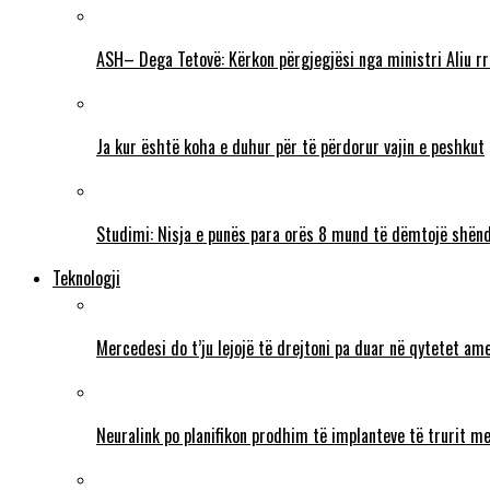
ASH– Dega Tetovë: Kërkon përgjegjësi nga ministri Aliu rr
Ja kur është koha e duhur për të përdorur vajin e peshkut
Studimi: Nisja e punës para orës 8 mund të dëmtojë shënd
Teknologji
Mercedesi do t’ju lejojë të drejtoni pa duar në qytetet ame
Neuralink po planifikon prodhim të implanteve të trurit me 