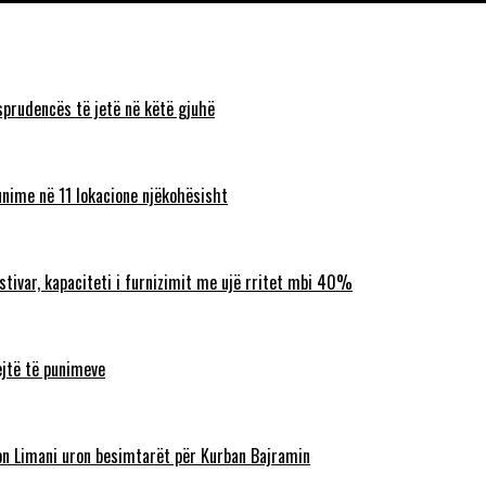
sprudencës të jetë në këtë gjuhë
unime në 11 lokacione njëkohësisht
ostivar, kapaciteti i furnizimit me ujë rritet mbi 40%
ejtë të punimeve
lbon Limani uron besimtarët për Kurban Bajramin