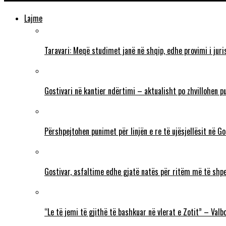
Lajme
Taravari: Meqë studimet janë në shqip, edhe provimi i juri
Gostivari në kantier ndërtimi – aktualisht po zhvillohen p
Përshpejtohen punimet për linjën e re të ujësjellësit në G
Gostivar, asfaltime edhe gjatë natës për ritëm më të shp
“Le të jemi të gjithë të bashkuar në vlerat e Zotit” – Va