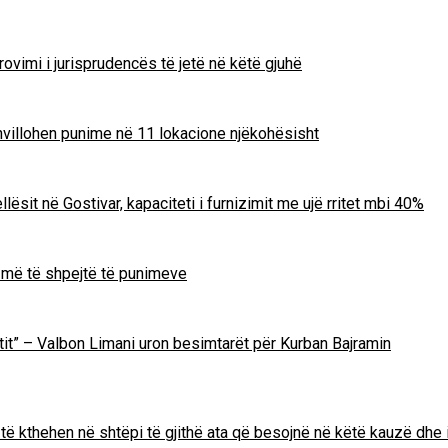
ovimi i jurisprudencës të jetë në këtë gjuhë
zhvillohen punime në 11 lokacione njëkohësisht
lësit në Gostivar, kapaciteti i furnizimit me ujë rritet mbi 40%
m më të shpejtë të punimeve
Zotit” – Valbon Limani uron besimtarët për Kurban Bajramin
të kthehen në shtëpi të gjithë ata që besojnë në këtë kauzë dhe 