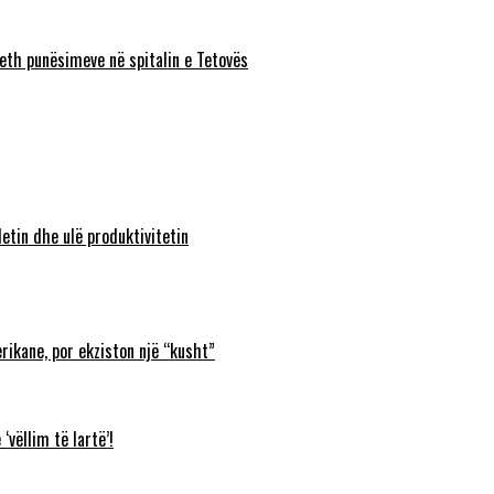
eth punësimeve në spitalin e Tetovës
etin dhe ulë produktivitetin
rikane, por ekziston një “kusht”
‘vëllim të lartë’!