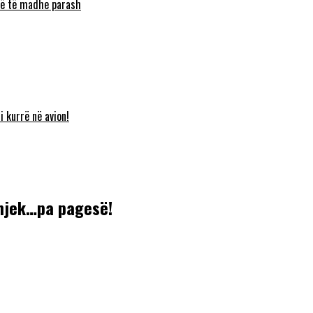
umë të madhe parash
i kurrë në avion!
 mjek…pa pagesë!