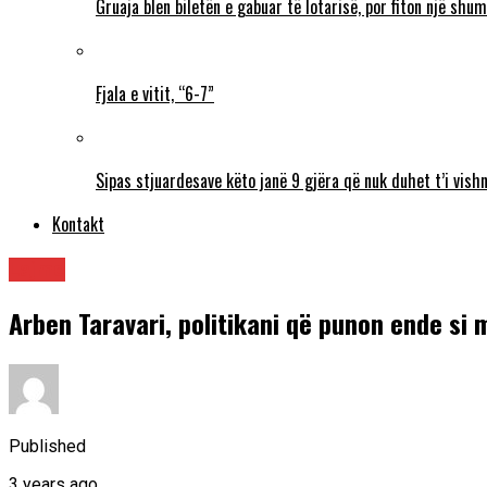
Gruaja blen biletën e gabuar të lotarisë, por fiton një sh
Fjala e vitit, “6-7”
Sipas stjuardesave këto janë 9 gjëra që nuk duhet t’i vishn
Kontakt
Lajme
Arben Taravari, politikani që punon ende si
Published
3 years ago