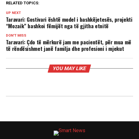
RELATED TOPICS:
UP NEXT
Taravari: Gostivari është model i bashkëjetesës, projekti
“Mozaik” bashkoi fëmijët nga të gjitha etnitë
DON'T MISS
Taravari: Çdo të mërkurë jam me pacientët, për mua më
të rëndësishmet janë familja dhe profesioni i mjekut
YOU MAY LIKE