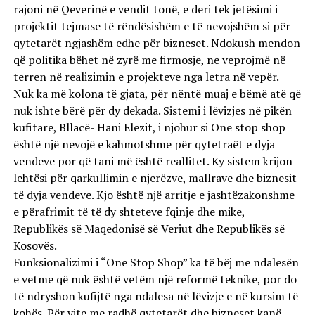
rajoni në Qeverinë e vendit tonë, e deri tek jetësimi i
projektit tejmase të rëndësishëm e të nevojshëm si për
qytetarët ngjashëm edhe për bizneset. Ndokush mendon
që politika bëhet në zyrë me firmosje, ne veprojmë në
terren në realizimin e projekteve nga letra në vepër.
Nuk ka më kolona të gjata, për nëntë muaj e bëmë atë që
nuk ishte bërë për dy dekada. Sistemi i lëvizjes në pikën
kufitare, Bllacë- Hani Elezit, i njohur si One stop shop
është një nevojë e kahmotshme për qytetraët e dyja
vendeve por që tani më është reallitet. Ky sistem krijon
lehtësi për qarkullimin e njerëzve, mallrave dhe biznesit
të dyja vendeve. Kjo është një arritje e jashtëzakonshme
e përafrimit të të dy shteteve fqinje dhe mike,
Republikës së Maqedonisë së Veriut dhe Republikës së
Kosovës.
Funksionalizimi i “One Stop Shop” ka të bëj me ndalesën
e vetme që nuk është vetëm një reformë teknike, por do
të ndryshon kufijtë nga ndalesa në lëvizje e në kursim të
kohës. Për vite me radhë qytetarët dhe bizneset kanë