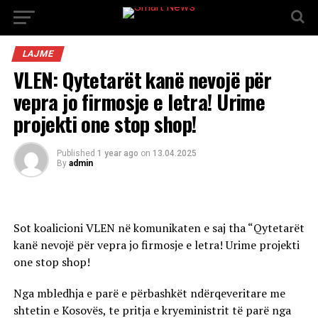
LAJME
VLEN: Qytetarët kanë nevojë për
vepra jo firmosje e letra! Urime
projekti one stop shop!
Published
1 year ago
on
13.04.2025
By
admin
Sot koalicioni VLEN në komunikaten e saj tha “Qytetarët
kanë nevojë për vepra jo firmosje e letra! Urime projekti
one stop shop!
Nga mbledhja e parë e përbashkët ndërqeveritare me
shtetin e Kosovës, te pritja e kryeministrit të parë nga