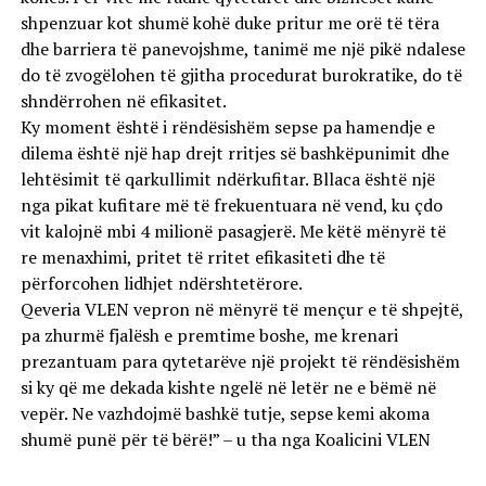
shpenzuar kot shumë kohë duke pritur me orë të tëra
dhe barriera të panevojshme, tanimë me një pikë ndalese
do të zvogëlohen të gjitha procedurat burokratike, do të
shndërrohen në efikasitet.
Ky moment është i rëndësishëm sepse pa hamendje e
dilema është një hap drejt rritjes së bashkëpunimit dhe
lehtësimit të qarkullimit ndërkufitar. Bllaca është një
nga pikat kufitare më të frekuentuara në vend, ku çdo
vit kalojnë mbi 4 milionë pasagjerë. Me këtë mënyrë të
re menaxhimi, pritet të rritet efikasiteti dhe të
përforcohen lidhjet ndërshtetërore.
Qeveria VLEN vepron në mënyrë të mençur e të shpejtë,
pa zhurmë fjalësh e premtime boshe, me krenari
prezantuam para qytetarëve një projekt të rëndësishëm
si ky që me dekada kishte ngelë në letër ne e bëmë në
vepër. Ne vazhdojmë bashkë tutje, sepse kemi akoma
shumë punë për të bërë!” – u tha nga Koalicini VLEN