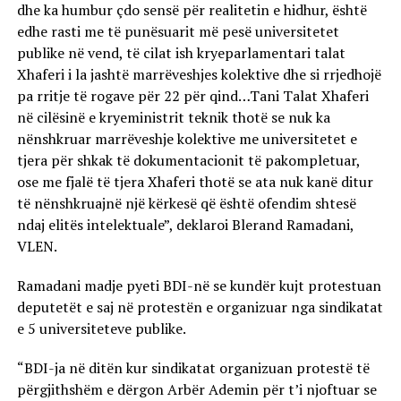
dhe ka humbur çdo sensë për realitetin e hidhur, është
edhe rasti me të punësuarit më pesë universitetet
publike në vend, të cilat ish kryeparlamentari talat
Xhaferi i la jashtë marrëveshjes kolektive dhe si rrjedhojë
pa rritje të rogave për 22 për qind…Tani Talat Xhaferi
në cilësinë e kryeministrit teknik thotë se nuk ka
nënshkruar marrëveshje kolektive me universitetet e
tjera për shkak të dokumentacionit të pakompletuar,
ose me fjalë të tjera Xhaferi thotë se ata nuk kanë ditur
të nënshkruajnë një kërkesë që është ofendim shtesë
ndaj elitës intelektuale”, deklaroi Blerand Ramadani,
VLEN.
Ramadani madje pyeti BDI-në se kundër kujt protestuan
deputetët e saj në protestën e organizuar nga sindikatat
e 5 universiteteve publike.
“BDI-ja në ditën kur sindikatat organizuan protestë të
përgjithshëm e dërgon Arbër Ademin për t’i njoftuar se