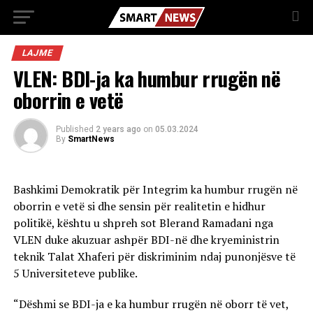
LAJME
VLEN: BDI-ja ka humbur rrugën në
oborrin e vetë
Published
2 years ago
on
05.03.2024
By
SmartNews
Bashkimi Demokratik për Integrim ka humbur rrugën në
oborrin e vetë si dhe sensin për realitetin e hidhur
politikë, kështu u shpreh sot Blerand Ramadani nga
VLEN duke akuzuar ashpër BDI-në dhe kryeministrin
teknik Talat Xhaferi për diskriminim ndaj punonjësve të
5 Universiteteve publike.
“Dëshmi se BDI-ja e ka humbur rrugën në oborr të vet,