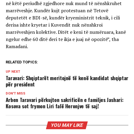
në këtë periudhë zgjedhore nuk mund të nënshkruhet
marrëveshje. Kundër kujt protestuan në Tetovë
deputetët e BDI-së, kundër kryeministrit teknik, i cili
derisa ishte kryetar i Kuvendit nuk nënshkroi
marrëveshjen kolektive. Ditët e keni të numëruara, kanë
ngelur edhe 60 ditë deri te ikja e juaj në opozitë”, tha
Ramadani.
RELATED TOPICS:
UP NEXT
Taravari: Shqiptarët meritojnë të kenë kandidat shqiptar
për president
DON'T MISS
Arben Taravari përkujton sakrificën e familjes Jashari:
Kosova sot frymon Liri falë Heronjve të saj!
YOU MAY LIKE