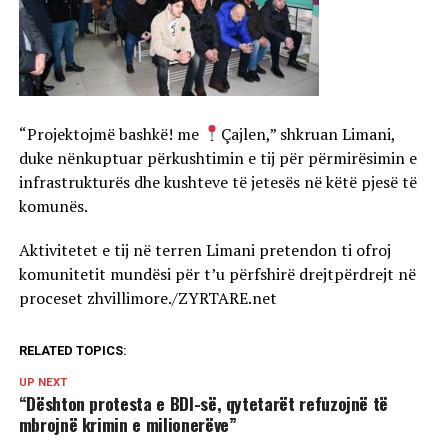
“Projektojmë bashkë! me
Çajlen,” shkruan Limani,
duke nënkuptuar përkushtimin e tij për përmirësimin e
infrastrukturës dhe kushteve të jetesës në këtë pjesë të
komunës.
Aktivitetet e tij në terren Limani pretendon ti ofroj
komunitetit mundësi për t’u përfshirë drejtpërdrejt në
proceset zhvillimore./ZYRTARE.net
RELATED TOPICS:
UP NEXT
“Dështon protesta e BDI-së, qytetarët refuzojnë të
mbrojnë krimin e milionerëve”