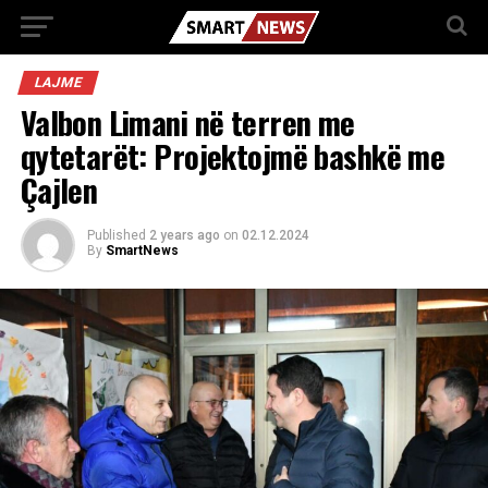
LAJME
Valbon Limani në terren me
qytetarët: Projektojmë bashkë me
Çajlen
Published
2 years ago
on
02.12.2024
By
SmartNews