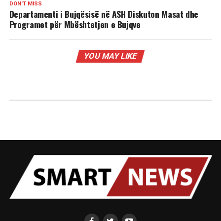
DON'T MISS
Departamenti i Bujqësisë në ASH Diskuton Masat dhe
Programet për Mbështetjen e Bujqve
YOU MAY LIKE