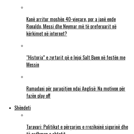
Kanë arritur moshën 40-vjeçare, por a janë ende
Ronaldo, Messi dhe Neymar më të preferuarit në
kërkimet në internet?
“Historia” e zyrtarit që e lejoi Salt Baen në festën me
Messin
Ramadani për paraqitjen ndaj Anglisë: Na motivon për
fazën play off
Shëndeti
Taravari: Politikat e përçarjes e rrezikojnë sigurinë dhe