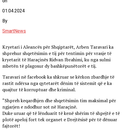
on
01.04.2024
By
SmartNews
Kryetari i Aleancës për Shqiptarët, Arben Taravari ka
shprehur shqetësimin e tij për tentimin për vrasje të
kryetarit të Haraçinës Ridvan Ibrahimi, ku nga sulmi
mbetën të plagosur dy bashkëpunëtorët e tij.
Taravari në facebook ka shkruar se kërkon zbardhje të
rastit ndërsa nga qytetarët dënim të sistemit që e ka
quajtur të korruptuar dhe kriminal.
“Shpreh keqardhjen dhe shqetësimin tim maksimal për
ngjarjen e ndodhur sot në Haraçinë.
Duke uruar që të lënduarit të kenë shërim të shpejtë e të
plotë apeloj fort tek organet e Drejtësisë për të dënuar
fajtorët!