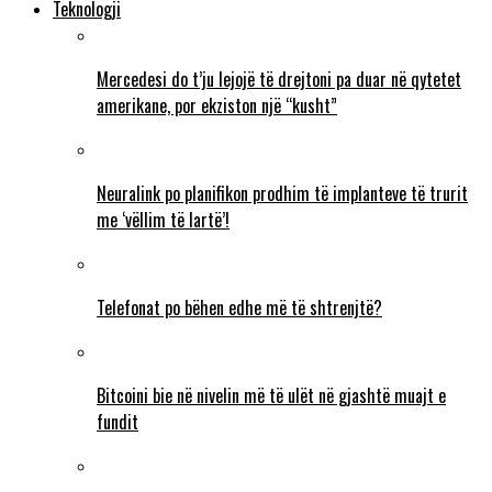
Teknologji
Mercedesi do t’ju lejojë të drejtoni pa duar në qytetet
amerikane, por ekziston një “kusht”
Neuralink po planifikon prodhim të implanteve të trurit
me ‘vëllim të lartë’!
Telefonat po bëhen edhe më të shtrenjtë?
Bitcoini bie në nivelin më të ulët në gjashtë muajt e
fundit