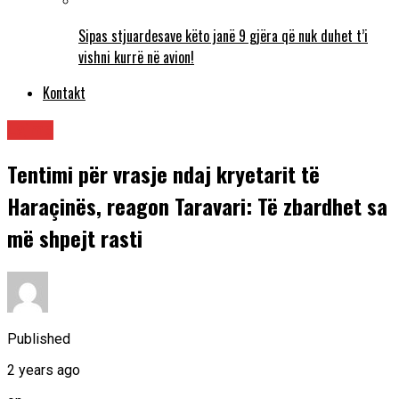
Sipas stjuardesave këto janë 9 gjëra që nuk duhet t’i
vishni kurrë në avion!
Kontakt
Lajme
Tentimi për vrasje ndaj kryetarit të
Haraçinës, reagon Taravari: Të zbardhet sa
më shpejt rasti
Published
2 years ago