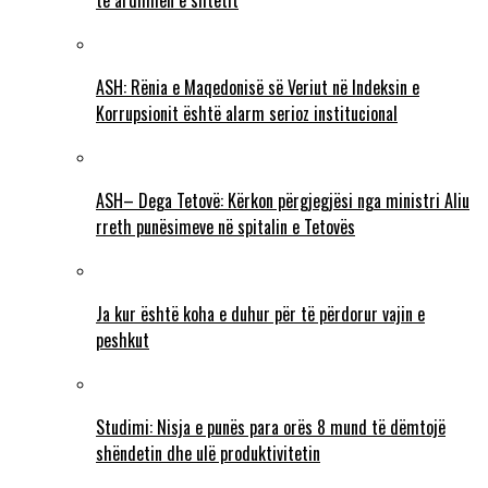
të ardhmen e shtetit
ASH: Rënia e Maqedonisë së Veriut në Indeksin e
Korrupsionit është alarm serioz institucional
ASH– Dega Tetovë: Kërkon përgjegjësi nga ministri Aliu
rreth punësimeve në spitalin e Tetovës
Ja kur është koha e duhur për të përdorur vajin e
peshkut
Studimi: Nisja e punës para orës 8 mund të dëmtojë
shëndetin dhe ulë produktivitetin