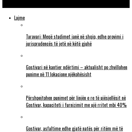
Taravari: Të zbardhet sa më shpejt rasti
Lajme
Taravari: Meqë studimet janë në shqip, edhe provimi i
jurisprudencës të jetë në këtë gjuhë
Gostivari në kantier ndërtimi – aktualisht po zhvillohen
punime në 11 lokacione njëkohësisht
Përshpejtohen punimet për linjën e re të ujësjellësit në
Gostivar, kapaciteti i furnizimit me ujë rritet mbi 40%
Gostivar, asfaltime edhe gjatë natës për ritëm më të