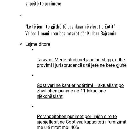
shpejtë të punimeve
“Le të jemi të gjithë të bashkuar në vlerat e Zotit” –
Valbon Limani uron besimtarët për Kurban Bajramin
Lajme ditore
Taravari: Meqë studimet janë në shqip, edhe
provimi i jurisprudencës të jetë në këtë gjuhë
Gostivari në kantier ndërtimi – aktualisht po
zhvillohen punime në 11 lokacione
njëkohësisht
Përshpejtohen punimet për linjën e re të
ujësjellësit në Gostivar, kapaciteti i furnizimit
me ujë rritet mbi 40%