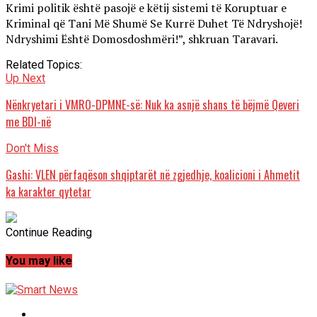
Krimi politik është pasojë e këtij sistemi të Koruptuar e
Kriminal që Tani Më Shumë Se Kurrë Duhet Të Ndryshojë!
Ndryshimi Është Domosdoshmëri!”, shkruan Taravari.
Related Topics:
Up Next
Nënkryetari i VMRO-DPMNE-së: Nuk ka asnjë shans të bëjmë Qeveri
me BDI-në
Don't Miss
Gashi: VLEN përfaqëson shqiptarët në zgjedhje, koalicioni i Ahmetit
ka karakter qytetar
Continue Reading
You may like