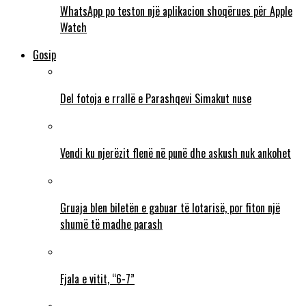
WhatsApp po teston një aplikacion shoqërues për Apple
Watch
Gosip
Del fotoja e rrallë e Parashqevi Simakut nuse
Vendi ku njerëzit flenë në punë dhe askush nuk ankohet
Gruaja blen biletën e gabuar të lotarisë, por fiton një
shumë të madhe parash
Fjala e vitit, “6-7”