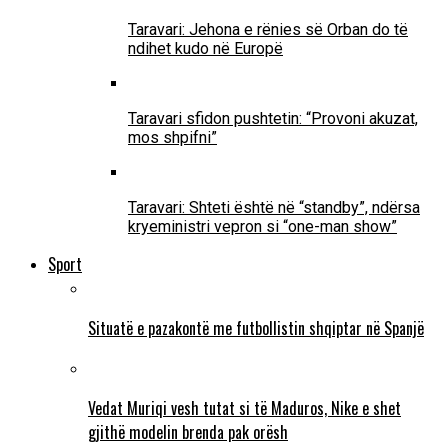
Taravari: Jehona e rënies së Orban do të
ndihet kudo në Europë
Taravari sfidon pushtetin: “Provoni akuzat,
mos shpifni”
Taravari: Shteti është në “standby”, ndërsa
kryeministri vepron si “one-man show”
Sport
Situatë e pazakontë me futbollistin shqiptar në Spanjë
Vedat Muriqi vesh tutat si të Maduros, Nike e shet
gjithë modelin brenda pak orësh