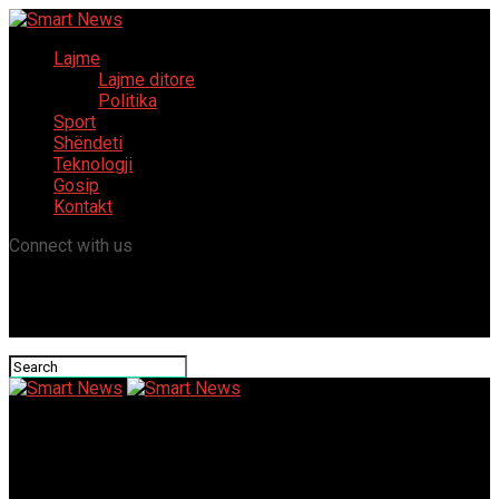
Lajme
Lajme ditore
Politika
Sport
Shëndeti
Teknologji
Gosip
Kontakt
Connect with us
Smart News
Tentimi për vrasje ndaj kryetarit të Haraçinës, reagon