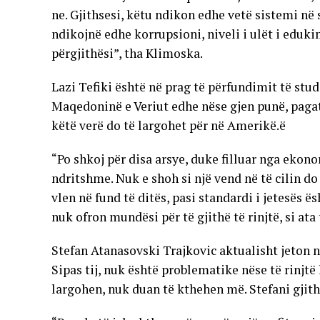
ne. Gjithsesi, këtu ndikon edhe vetë sistemi në 
ndikojnë edhe korrupsioni, niveli i ulët i edukim
përgjithësi”, tha Klimoska.
Lazi Tefiki është në prag të përfundimit të stu
Maqedoninë e Veriut edhe nëse gjen punë, pagat
këtë verë do të largohet për në Amerikë.ë
“Po shkoj për disa arsye, duke filluar nga ekon
ndritshme. Nuk e shoh si një vend në të cilin d
vlen në fund të ditës, pasi standardi i jetesës ë
nuk ofron mundësi për të gjithë të rinjtë, si ata
Stefan Atanasovski Trajkovic aktualisht jeton n
Sipas tij, nuk është problematike nëse të rinjtë 
largohen, nuk duan të kthehen më. Stefani gjith