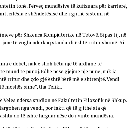
shtetin tonë. Përveç mundësive të kufizuara për karrierë,
it, cilësia e shëndetësisë dhe i gjithë sistemi në
dimeve për Shkenca Kompjuterike në Tetovë. Sipas tij, në
 janë të vogla ndërkaq standardi është rritur shumë. Ai
omia e dobët, nuk e shoh këtu një të ardhme të
o të mund të punoj. Edhe nëse gjejmë një punë, nuk ia
shtë rritur dhe çdo gjë është bërë më e shtrenjtë. Vendi
 të moshës sime”, tha Tefiki.
ë Veles ndërsa studion në Fakultetin Filozofik në Shkup.
largohen nga vendi, por fakti që të gjithë ata që
ashtu do të ishte larguar nëse do i vinte mundësia.