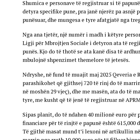
Shumica e personave të regjistruar si të papunë
detyra specifike pune, pra janë njerëz pa asnjë pr
punësuar, dhe mungesa e tyre afatgjatë nga tregu
Nga ana tjetër, një numër i madh i këtyre perso
Ligji për Mbrojtjen Sociale i detyron ata të reg
punës. Kjo do të thotë se ata kanë disa të ardh
mbulojnë shpenzimet themelore të jetesës.
Ndryshe, në fund të muajit maj 2025 Qeveria e 
parashikohet që gjithsej 720 të rinj do të marri
në moshën 29 vjeç), dhe me masën, ata do të mar
tyre, me kusht që të jenë të regjistruar në APR
Sipas planit, do të ndahen 40 milionë euro për
financiare për të rinjtë e papunë është 615,000 
Të gjithë masat mund t’i lexoni në artikullin në
marrin nga rreth 10,000 euro për të filluar bizne