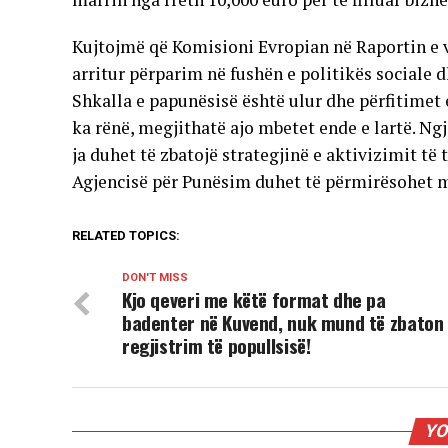
Kujtojmë që Komisioni Evropian në Raportin e vi
arritur përparim në fushën e politikës sociale 
Shkalla e papunësisë është ulur dhe përfitimet e
ka rënë, megjithatë ajo mbetet ende e lartë. Ng
ja duhet të zbatojë strategjinë e aktivizimit të t
Agjencisë për Punësim duhet të përmirësohet m
RELATED TOPICS:
DON'T MISS
Kjo qeveri me këtë format dhe pa
badenter në Kuvend, nuk mund të zbaton
regjistrim të popullsisë!
YO