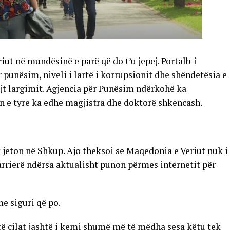
iut në mundësinë e parë që do t’u jepej. Portalb-i
 punësim, niveli i lartë i korrupsionit dhe shëndetësia e
rejt largimit. Agjencia për Punësim ndërkohë ka
in e tyre ka edhe magjistra dhe doktorë shkencash.
jeton në Shkup. Ajo theksoi se Maqedonia e Veriut nuk i
rierë ndërsa aktualisht punon përmes internetit për
me siguri që po.
të cilat jashtë i kemi shumë më të mëdha sesa këtu tek