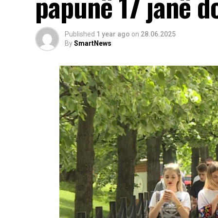
papunë 17 janë d
Published
1 year ago
on
28.06.2025
By
SmartNews