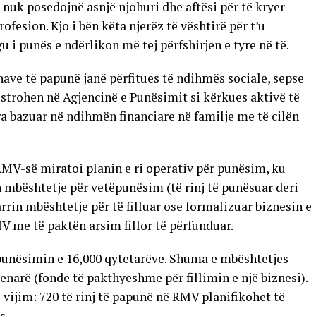
 nuk posedojnë asnjë njohuri dhe aftësi për të kryer
ofesion. Kjo i bën këta njerëz të vështirë për t’u
 i punës e ndërlikon më tej përfshirjen e tyre në të.
nave të papunë janë përfitues të ndihmës sociale, sepse
jistrohen në Agjencinë e Punësimit si kërkues aktivë të
ura bazuar në ndihmën financiare në familje me të cilën
RMV-së miratoi planin e ri operativ për punësim, ku
n mbështetje për vetëpunësim (të rinj të punësuar deri
rin mbështetje për të filluar ose formalizuar biznesin e
MV me të paktën arsim fillor të përfunduar.
 punësimin e 16,000 qytetarëve. Shuma e mbështetjes
denarë (fonde të pakthyeshme për fillimin e një biznesi).
 vijim: 720 të rinj të papunë në RMV planifikohet të
s.