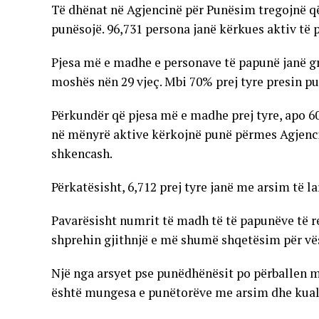
Të dhënat në Agjencinë për Punësim tregojnë që 
punësojë. 96,731 persona janë kërkues aktiv të 
Pjesa më e madhe e personave të papunë janë gra
moshës nën 29 vjeç. Mbi 70% prej tyre presin 
Përkundër që pjesa më e madhe prej tyre, apo 6
në mënyrë aktive kërkojnë punë përmes Agjenc
shkencash.
Përkatësisht, 6,712 prej tyre janë me arsim të l
Pavarësisht numrit të madh të të papunëve të r
shprehin gjithnjë e më shumë shqetësim për vësh
Një nga arsyet pse punëdhënësit po përballen me
është mungesa e punëtorëve me arsim dhe kual