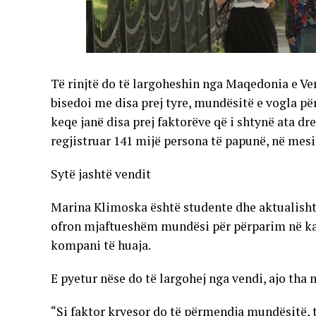
Të rinjtë do të largoheshin nga Maqedonia e Ver
bisedoi me disa prej tyre, mundësitë e vogla për
keqe janë disa prej faktorëve që i shtynë ata d
regjistruar 141 mijë persona të papunë, në mes
Sytë jashtë vendit
Marina Klimoska është studente dhe aktualisht 
ofron mjaftueshëm mundësi për përparim në kar
kompani të huaja.
E pyetur nëse do të largohej nga vendi, ajo tha 
“Si faktor kryesor do të përmendja mundësitë, 