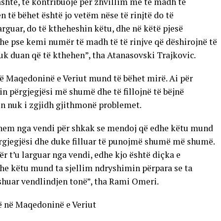
jashtë, të kontribuojë për zhvillim më të madh të
n të bëhet është jo vetëm nëse të rinjtë do të
larguar, do të ktheheshin këtu, dhe në këtë pjesë
edhe pse kemi numër të madh të të rinjve që dëshirojnë të
uk duan që të kthehen”, tha Atanasovski Trajkovic.
ë Maqedoninë e Veriut mund të bëhet mirë. Ai për
rin përgjegjësi më shumë dhe të fillojnë të bëjnë
jen nuk i zgjidh gjithmonë problemet.
hem nga vendi për shkak se mendoj që edhe këtu mund
ërgjegjësi dhe duke filluar të punojmë shumë më shumë.
r t’u larguar nga vendi, edhe kjo është diçka e
e këtu mund ta sjellim ndryshimin përpara se ta
shuar vendlindjen tonë”, tha Rami Omeri.
në në Maqedoninë e Veriut