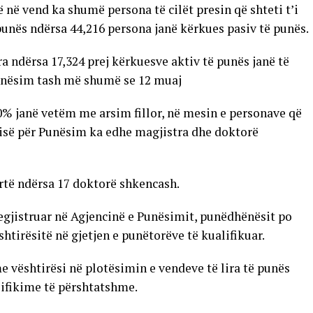
në vend ka shumë persona të cilët presin që shteti t’i
punës ndërsa 44,216 persona janë kërkues pasiv të punës.
 ndërsa 17,324 prej kërkuesve aktiv të punës janë të
punësim tash më shumë se 12 muaj
0% janë vetëm me arsim fillor, në mesin e personave që
isë për Punësim ka edhe magjistra dhe doktorë
artë ndërsa 17 doktorë shkencash.
egjistruar në Agjencinë e Punësimit, punëdhënësit po
tirësitë në gjetjen e punëtorëve të kualifikuar.
 vështirësi në plotësimin e vendeve të lira të punës
ifikime të përshtatshme.