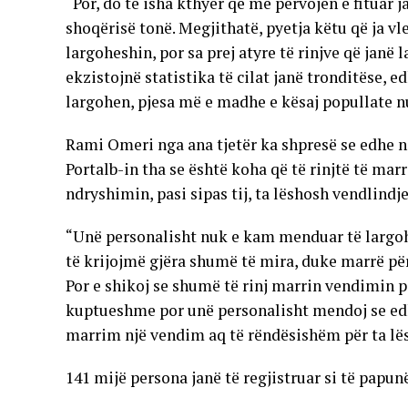
“Por, do të isha kthyer që me përvojën e fituar 
shoqërisë tonë. Megjithatë, pyetja këtu që ja vle
largoheshin, por sa prej atyre të rinjve që janë 
ekzistojnë statistika të cilat janë tronditëse, 
largohen, pjesa më e madhe e kësaj popullate n
Rami Omeri nga ana tjetër ka shpresë se edhe n
Portalb-in tha se është koha që të rinjtë të mar
ndryshimin, pasi sipas tij, ta lëshosh vendlind
“Unë personalisht nuk e kam menduar të largo
të krijojmë gjëra shumë të mira, duke marrë p
Por e shikoj se shumë të rinj marrin vendimin pë
kuptueshme por unë personalisht mendoj se edh
marrim një vendim aq të rëndësishëm për ta lë
141 mijë persona janë të regjistruar si të papu