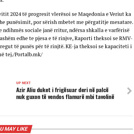
tit 2024 të progresit vlerësoi se Maqedonia e Veriut ka
dhe punësimit, por sërish mbetet me përgatitje mesatare.
 ndihmës sociale janë rritur, ndërsa shkalla e varfërisë
jashëm edhe te pjesa e të rinjve, Raporti theksoi se RMV-
regut të punës për të rinjtë. KE-ja theksoi se kapaciteti i
ë tej./Portalb.mk/
UP NEXT
Azir Aliu duket i frigësuar deri në palcë
nuk guxon të vendos flamurë mbi tavolinë
U MAY LIKE