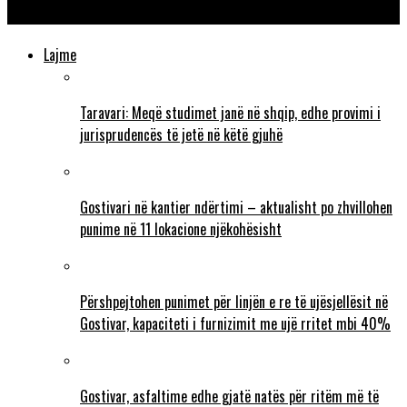
dërgohen për shërim jashtë shtetit.
Lajme
Taravari: Meqë studimet janë në shqip, edhe provimi i
jurisprudencës të jetë në këtë gjuhë
Gostivari në kantier ndërtimi – aktualisht po zhvillohen
punime në 11 lokacione njëkohësisht
Përshpejtohen punimet për linjën e re të ujësjellësit në
Gostivar, kapaciteti i furnizimit me ujë rritet mbi 40%
Gostivar, asfaltime edhe gjatë natës për ritëm më të