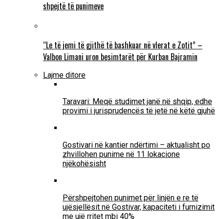
shpejtë të punimeve
“Le të jemi të gjithë të bashkuar në vlerat e Zotit” –
Valbon Limani uron besimtarët për Kurban Bajramin
Lajme ditore
Taravari: Meqë studimet janë në shqip, edhe
provimi i jurisprudencës të jetë në këtë gjuhë
Gostivari në kantier ndërtimi – aktualisht po
zhvillohen punime në 11 lokacione
njëkohësisht
Përshpejtohen punimet për linjën e re të
ujësjellësit në Gostivar, kapaciteti i furnizimit
me ujë rritet mbi 40%