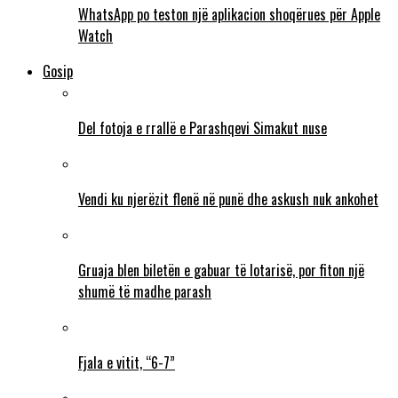
WhatsApp po teston një aplikacion shoqërues për Apple
Watch
Gosip
Del fotoja e rrallë e Parashqevi Simakut nuse
Vendi ku njerëzit flenë në punë dhe askush nuk ankohet
Gruaja blen biletën e gabuar të lotarisë, por fiton një
shumë të madhe parash
Fjala e vitit, “6-7”