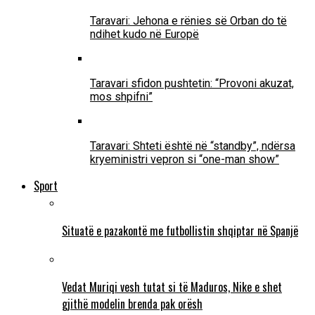
Taravari: Jehona e rënies së Orban do të
ndihet kudo në Europë
Taravari sfidon pushtetin: “Provoni akuzat,
mos shpifni”
Taravari: Shteti është në “standby”, ndërsa
kryeministri vepron si “one-man show”
Sport
Situatë e pazakontë me futbollistin shqiptar në Spanjë
Vedat Muriqi vesh tutat si të Maduros, Nike e shet
gjithë modelin brenda pak orësh