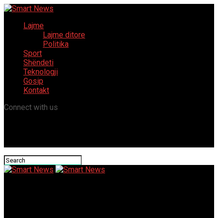
Lajme
Lajme ditore
Politika
Sport
Shëndeti
Teknologji
Gosip
Kontakt
Connect with us
Smart News
Taravari: rreth 20 pacientë nga zjarri në Koçan, do të