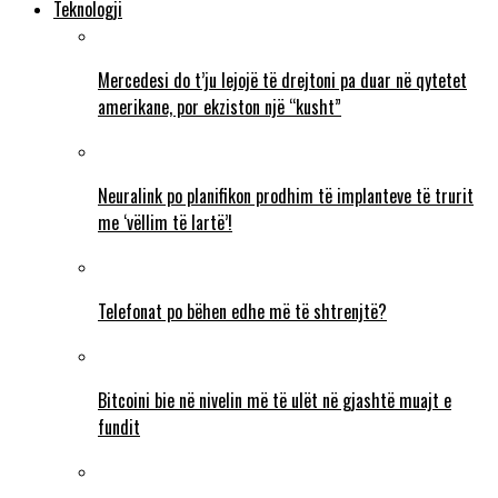
Teknologji
Mercedesi do t’ju lejojë të drejtoni pa duar në qytetet
amerikane, por ekziston një “kusht”
Neuralink po planifikon prodhim të implanteve të trurit
me ‘vëllim të lartë’!
Telefonat po bëhen edhe më të shtrenjtë?
Bitcoini bie në nivelin më të ulët në gjashtë muajt e
fundit