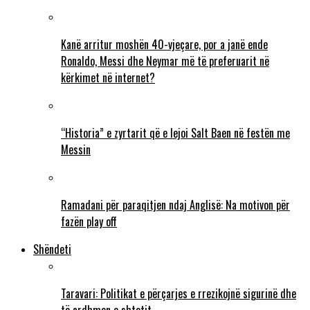
Kanë arritur moshën 40-vjeçare, por a janë ende
Ronaldo, Messi dhe Neymar më të preferuarit në
kërkimet në internet?
“Historia” e zyrtarit që e lejoi Salt Baen në festën me
Messin
Ramadani për paraqitjen ndaj Anglisë: Na motivon për
fazën play off
Shëndeti
Taravari: Politikat e përçarjes e rrezikojnë sigurinë dhe