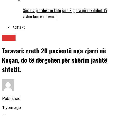
Sipas stjuardesave këto janë 9 gjëra që nuk duhet t’i
vishni kurrë në avion!
Kontakt
Lajme
Taravari: rreth 20 pacientë nga zjarri në
Koçan, do të dërgohen për shërim jashtë
shtetit.
Published
1 year ago