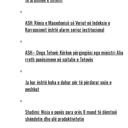
të ardhmen e shtetit
ASH: Rënia e Maqedonisë së Veriut në Indeksin e
Korrupsionit është alarm serioz institucional
ASH– Dega Tetovë: Kërkon përgjegjësi nga ministri Aliu
rreth punësimeve në spitalin e Tetovës
Ja kur është koha e duhur për të përdorur vajin e
peshkut
Studimi: Nisja e punës para orës 8 mund të dëmtojë
shëndetin dhe ulë produktivitetin