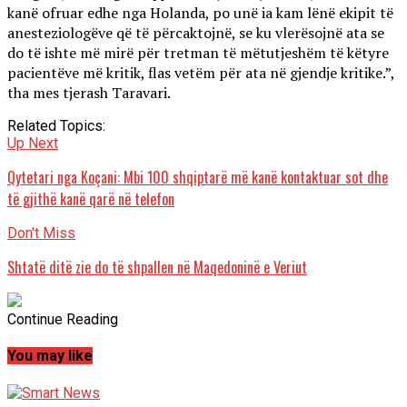
kanë ofruar edhe nga Holanda, po unë ia kam lënë ekipit të
anesteziologëve që të përcaktojnë, se ku vlerësojnë ata se
do të ishte më mirë për tretman të mëtutjeshëm të këtyre
pacientëve më kritik, flas vetëm për ata në gjendje kritike.”,
tha mes tjerash Taravari.
Related Topics:
Up Next
Qytetari nga Koçani: Mbi 100 shqiptarë më kanë kontaktuar sot dhe
të gjithë kanë qarë në telefon
Don't Miss
Shtatë ditë zie do të shpallen në Maqedoninë e Veriut
Continue Reading
You may like