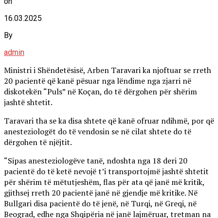
on
16.03.2025
By
admin
Ministri i Shëndetësisë, Arben Taravari ka njoftuar se rreth
20 pacientë që kanë pësuar nga lëndime nga zjarri në
diskotekën “Puls” në Koçan, do të dërgohen për shërim
jashtë shtetit.
Taravari tha se ka disa shtete që kanë ofruar ndihmë, por që
anesteziologët do të vendosin se në cilat shtete do të
dërgohen të njëjtit.
“Sipas anesteziologëve tanë, ndoshta nga 18 deri 20
pacientë do të ketë nevojë t’i transportojmë jashtë shtetit
për shërim të mëtutjeshëm, flas për ata që janë më kritik,
gjithsej rreth 20 pacientë janë në gjendje më kritike. Në
Bullgari disa pacientë do të jenë, në Turqi, në Greqi, në
Beograd, edhe nga Shqipëria në janë lajmëruar, tretman na