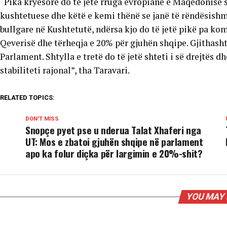
“Pika kryesore do të jetë rruga evropiane e Maqedonisë s
kushtetuese dhe këtë e kemi thënë se janë të rëndësish
bullgare në Kushtetutë, ndërsa kjo do të jetë pikë pa 
Qeverisë dhe tërheqja e 20% për gjuhën shqipe. Gjithasht
Parlament. Shtylla e tretë do të jetë shteti i së drejtës 
stabiliteti rajonal”, tha Taravari.
RELATED TOPICS:
DON'T MISS
Snopçe pyet pse u nderua Talat Xhaferi nga
UT: Mos e zbatoi gjuhën shqipe në parlament
apo ka folur diçka për largimin e 20%-shit?
YOU MAY 