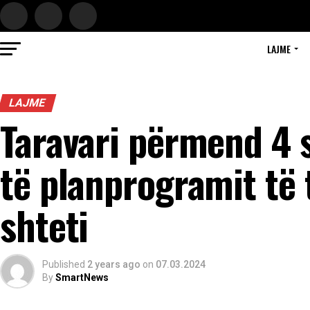
LAJME
LAJME
Taravari përmend 4 s
të planprogramit të 
shteti
Published
2 years ago
on
07.03.2024
By
SmartNews