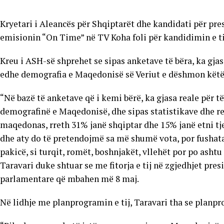
Kryetari i Aleancës për Shqiptarët dhe kandidati për pr
emisionin “On Time” në TV Koha foli për kandidimin e tij
Kreu i ASH-së shprehet se sipas anketave të bëra, ka gjas
edhe demografia e Maqedonisë së Veriut e dëshmon këtë
“Në bazë të anketave që i kemi bërë, ka gjasa reale për 
demografinë e Maqedonisë, dhe sipas statistikave dhe reg
maqedonas, rreth 31% janë shqiptar dhe 15% janë etni tje
dhe aty do të pretendojmë sa më shumë vota, por fushata 
pakicë, si turqit, romët, boshnjakët, vllehët por po ash
Taravari duke shtuar se me fitorja e tij në zgjedhjet pre
parlamentare që mbahen më 8 maj.
Në lidhje me planprogramin e tij, Taravari tha se planpro