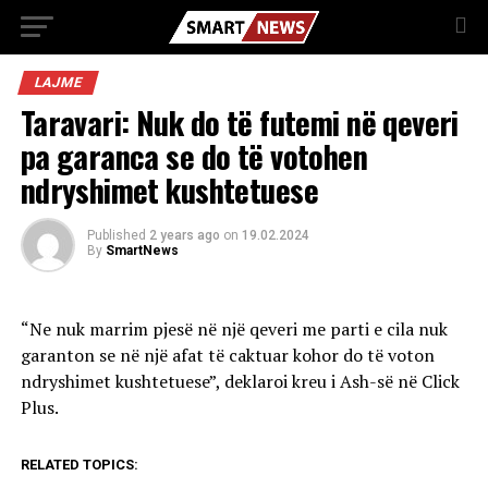
LAJME
Taravari: Nuk do të futemi në qeveri
pa garanca se do të votohen
ndryshimet kushtetuese
Published
2 years ago
on
19.02.2024
By
SmartNews
“Ne nuk marrim pjesë në një qeveri me parti e cila nuk
garanton se në një afat të caktuar kohor do të voton
ndryshimet kushtetuese”, deklaroi kreu i Ash-së në Click
Plus.
RELATED TOPICS: