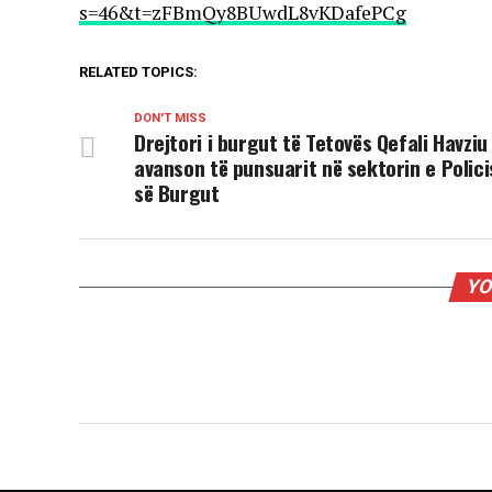
s=46&t=zFBmQy8BUwdL8vKDafePCg
RELATED TOPICS:
DON'T MISS
Drejtori i burgut të Tetovës Qefali Havziu
avanson të punsuarit në sektorin e Polici
së Burgut
YO