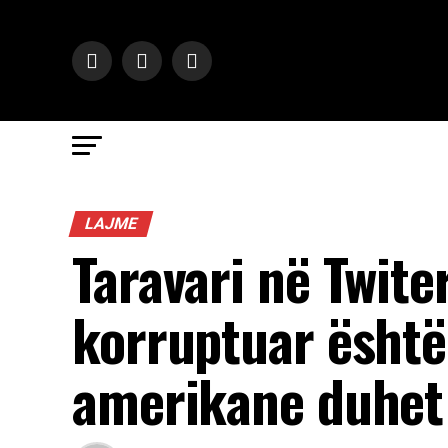
LAJME
Taravari në Twiter
korruptuar është 
amerikane duhet t