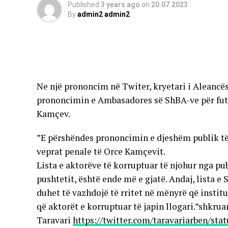
Published
3 years ago
on
20.07.2023
By
admin2 admin2
Ne një prononcim në Twiter, kryetari i Aleancës
prononcimin e Ambasadores së ShBA-ve për futj
Kamçev.
”E përshëndes prononcimin e djeshëm publik të
veprat penale të Orce Kamçevit.
Lista e aktorëve të korruptuar të njohur nga publ
pushtetit, është ende më e gjatë. Andaj, lista
duhet të vazhdojë të rritet në mënyrë që instit
që aktorët e korruptuar të japin llogari.”shkrua
Taravari
https://twitter.com/taravariarben/st