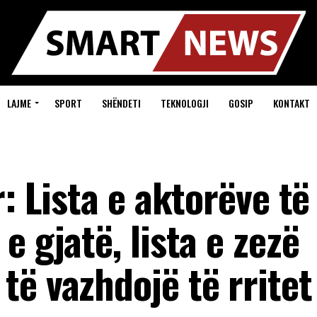
LAJME
SPORT
SHËNDETI
TEKNOLOGJI
GOSIP
KONTAKT
: Lista e aktorëve të
e gjatë, lista e zezë
ë vazhdojë të rritet