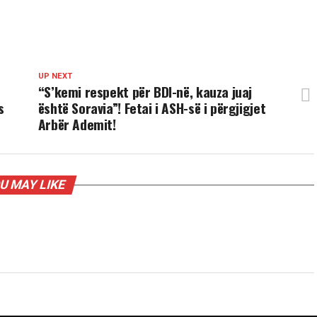
UP NEXT
“S’kemi respekt për BDI-në, kauza juaj
s
është Soravia”! Fetai i ASH-së i përgjigjet
Arbër Ademit!
U MAY LIKE