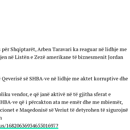
 për Shqiptarët, Arben Taravari ka reaguar në lidhje me
en në Listën e Zezë amerikane të biznesmenit Jordan
 Qeverisë së SHBA-ve në lidhje me aktet korruptive dhe
iku vendor, e që janë aktivë në të gjitha sferat e
 e SHBA-ve që i përcakton ata me emër dhe me mbiemër,
ucionet e Maqedonisë së Veriut të detyrohen të sigurojnë
n
atus/1682063693465501697?