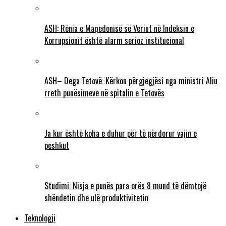
ASH: Rënia e Maqedonisë së Veriut në Indeksin e
Korrupsionit është alarm serioz institucional
ASH– Dega Tetovë: Kërkon përgjegjësi nga ministri Aliu
rreth punësimeve në spitalin e Tetovës
Ja kur është koha e duhur për të përdorur vajin e
peshkut
Studimi: Nisja e punës para orës 8 mund të dëmtojë
shëndetin dhe ulë produktivitetin
Teknologji