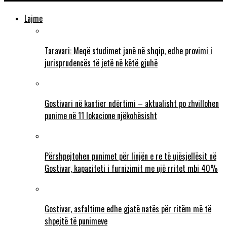
Lajme
Taravari: Meqë studimet janë në shqip, edhe provimi i
jurisprudencës të jetë në këtë gjuhë
Gostivari në kantier ndërtimi – aktualisht po zhvillohen
punime në 11 lokacione njëkohësisht
Përshpejtohen punimet për linjën e re të ujësjellësit në
Gostivar, kapaciteti i furnizimit me ujë rritet mbi 40%
Gostivar, asfaltime edhe gjatë natës për ritëm më të
shpejtë të punimeve