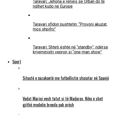
Taravari: Jehona e rënies së Orban do të
ndihet kudo në Europë
Taravari sfidon pushtetin: “Provoni akuzat,
mos shpifni”
Taravari: Shteti është në “standby”, ndërsa
kryeministri vepron si “one-man show”
Sport
Situatë e pazakontë me futbollistin shqiptar në Spanjë
Vedat Muriqi vesh tutat si të Maduros, Nike e shet
gjithë modelin brenda pak orësh