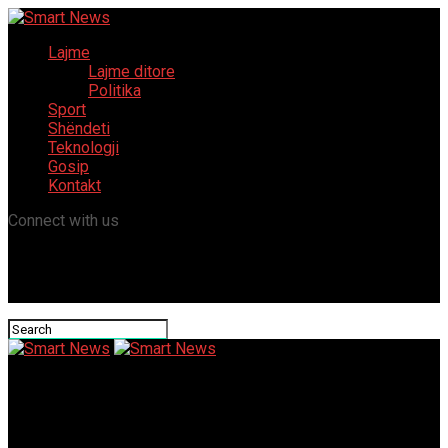
Lajme
Lajme ditore
Politika
Sport
Shëndeti
Teknologji
Gosip
Kontakt
Connect with us
Smart News
Taravari: Ne nuk jemi 20%, jemi 100% shqiptarë!