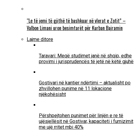
“Le të jemi të gjithë të bashkuar në vlerat e Zotit” –
Valbon Limani uron besimtarët për Kurban Bajramin
Lajme ditore
Taravari: Meqë studimet janë në shqip, edhe
provimi i jurisprudencës të jetë në këtë gjuhë
Gostivari në kantier ndërtimi – aktualisht po
zhvillohen punime në 11 lokacione
njëkohësisht
Përshpejtohen punimet për linjën e re të
ujësjellësit në Gostivar, kapaciteti i furnizimit
me ujë rritet mbi 40%