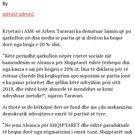
By
admin2 admin2
Kryetari i ASH-së Arben Taravari ka dematuar lajmin që po
qarkullon në disa media se partia që ai drejton ka hequr
dorë nga heqja e 20 %-shit.
“Këtë periudhë qarkullon nëpër rrjetet sociale një
hamendësim se Aleanca për Shqiptarët është tërhequr disi
nga kauza e saj për heqjen e 20%-it. Dua të deklaroj për të
evituar çfarëdo lloj keqkuptimi apo supozimi se partia jonë
e ka pasur prioritet dhe qëllim këtë ndryshim prej vitit
2018, dhe është krejt absurde të mendohet se kemi
ndryshuar mendje!”, sqaron Taravari.
Ai thotë se do kërkojnë deri në fund dhe me çdo mekanizëm
demokratik mbrojtjen e emrit të partisë së tyre.
“Ne jemi Aleanca për SHQIPTARËT dhe është paradoksale
të heqim dorë nga stigmatizimi i emrit tonë. Shqiptarët nuk