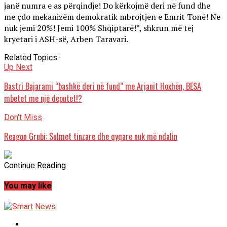
janë numra e as përqindje! Do kërkojmë deri në fund dhe
me çdo mekanizëm demokratik mbrojtjen e Emrit Tonë! Ne
nuk jemi 20%! Jemi 100% Shqiptarë!”, shkrun më tej
kryetari i ASH-së, Arben Taravari.
Related Topics:
Up Next
Bastri Bajarami “bashkë deri në fund” me Arjanit Hoxhën, BESA
mbetet me një deputet!?
Don't Miss
Reagon Grubi: Sulmet tinzare dhe qyqare nuk më ndalin
Continue Reading
You may like