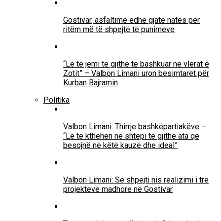
Gostivar, asfaltime edhe gjatë natës për
ritëm më të shpejtë të punimeve
“Le të jemi të gjithë të bashkuar në vlerat e
Zotit” – Valbon Limani uron besimtarët për
Kurban Bajramin
Politika
Valbon Limani: Thirrje bashkëpartiakëve –
“Le të kthehen në shtëpi të gjithë ata që
besojnë në këtë kauzë dhe ideal”
Valbon Limani: Së shpejti nis realizimi i tre
projekteve madhore në Gostivar