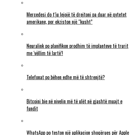
Mercedesi do t’ju lejojë të drejtoni pa duar në qytetet
amerikane, por ekziston një “kusht”
Neuralink po planifikon prodhim të implanteve të trurit
me ‘vëllim të lartë’!
Telefonat po bëhen edhe më të shtrenjtë?
Bitcoini bie në nivelin më të ulët në gjashtë muajt e
fundit
WhatsApp po teston një aplikacion shoqërues për Apple