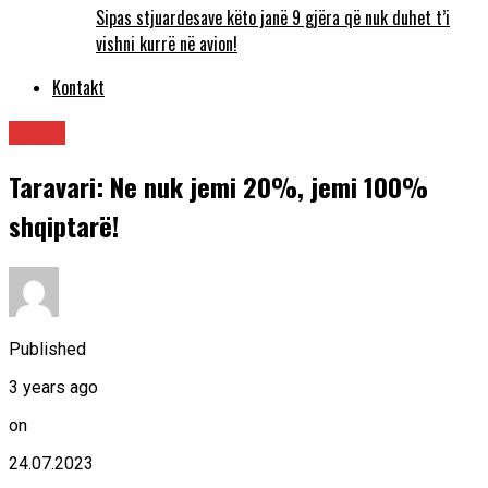
Sipas stjuardesave këto janë 9 gjëra që nuk duhet t’i
vishni kurrë në avion!
Kontakt
Lajme
Taravari: Ne nuk jemi 20%, jemi 100%
shqiptarë!
Published
3 years ago
on
24.07.2023