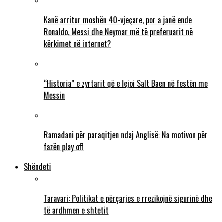
Kanë arritur moshën 40-vjeçare, por a janë ende
Ronaldo, Messi dhe Neymar më të preferuarit në
kërkimet në internet?
“Historia” e zyrtarit që e lejoi Salt Baen në festën me
Messin
Ramadani për paraqitjen ndaj Anglisë: Na motivon për
fazën play off
Shëndeti
Taravari: Politikat e përçarjes e rrezikojnë sigurinë dhe
të ardhmen e shtetit