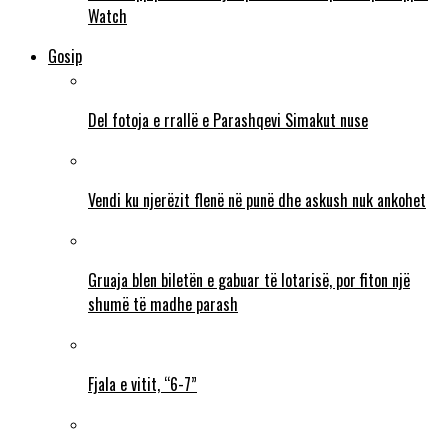
Watch
Gosip
Del fotoja e rrallë e Parashqevi Simakut nuse
Vendi ku njerëzit flenë në punë dhe askush nuk ankohet
Gruaja blen biletën e gabuar të lotarisë, por fiton një
shumë të madhe parash
Fjala e vitit, “6-7”