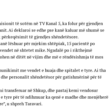
isionit të sotëm në TV Kanal 5, ka folur për gjendjen
anit. Ai deklaroi se edhe pse kanë kaluar më shumë se
k përkeqësimit të gjendjes shëndetësore.
 janë lëshuar për mjekim shtëpiak, 15 pacientë po
ë vendet në shtetet mike. Ngadalë po i rikthejmë
lohen në ditët në vijim dhe më e rëndësishmja të mos
munikimit me vendet e huaja dhe spitalet e tyre. Ai tha
e dhe personalit shëndetësor për gatishmërinë për të
emi transferuar në Shkup, dhe pastaj kemi vendosur
e tyre për të ndihmuar ka qenë e madhe dhe menjëherë
e”, u shpreh Taravari.