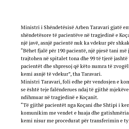
Ministri i Shëndetësisë Arben Taravari gjatë em
shëndetësore të pacientëve në tragjedinë e Koç
një javë, asnjë pacientë nuk ka vdekur për shka
“Bëhet fjalë për 190 pacientë, një pjesë tani më
trajtohen në spitalet tona dhe 99 të tjerë jasht
pacientët dhe shpresoj që këto numra të zvogë
kemi asnjë të vdekur”, tha Taravari.
Ministri Taravari, foli edhe për vendosjen e ko
se është teje falënderues ndaj të gjithë mjekëv
ndihmuar në tragjedinë e Koçanit.
“Të gjithë pacientët nga Koçani dhe Shtipi i k
komunikim me vendet e huaja dhe gatishmëria 
kemi nisur me procedurat për transferimin e tyr