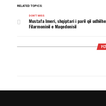
RELATED TOPICS:
DON'T MISS
Mustafa Imeri, shqiptari i parë që udhëh
Filarmoninë e Maqedonisë
YO