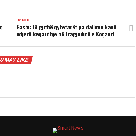
UP NEXT
eq
Gashi: Të gjithë qytetarët pa dallime kanë
ndjerë keqardhje në tragjedinë e Koçanit
U MAY LIKE