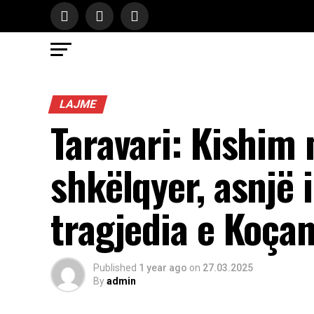
LAJME
Taravari: Kishim
shkëlqyer, asnjë 
tragjedia e Koçan
Published
1 year ago
on
27.03.2025
By
admin