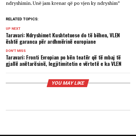
ndryshimin. Unë jam krenar që po vjen ky ndryshim”
RELATED TOPICS:
UP NEXT
Taravari: Ndryshimet Kushtetuese do të bëhen, VLEN
është garanca për ardhmërinë europiane
DON'T MISS
Taravari: Fronti Evropian po bën teatër që të mbaj të
gjallë anëtarësinë, legjitimitetin e vërtetë e ka VLEN
YOU MAY LIKE