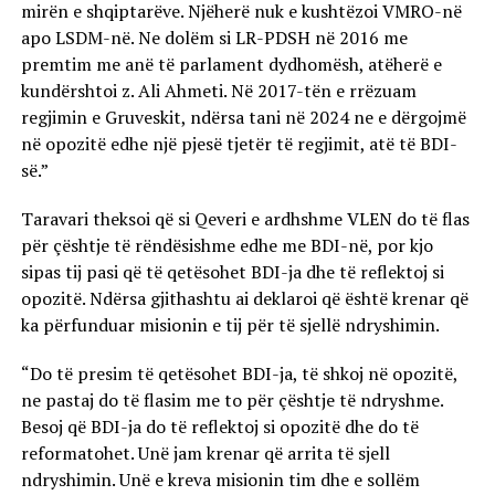
mirën e shqiptarëve. Njëherë nuk e kushtëzoi VMRO-në
apo LSDM-në. Ne dolëm si LR-PDSH në 2016 me
premtim me anë të parlament dydhomësh, atëherë e
kundërshtoi z. Ali Ahmeti. Në 2017-tën e rrëzuam
regjimin e Gruveskit, ndërsa tani në 2024 ne e dërgojmë
në opozitë edhe një pjesë tjetër të regjimit, atë të BDI-
së.”
Taravari theksoi që si Qeveri e ardhshme VLEN do të flas
për çështje të rëndësishme edhe me BDI-në, por kjo
sipas tij pasi që të qetësohet BDI-ja dhe të reflektoj si
opozitë. Ndërsa gjithashtu ai deklaroi që është krenar që
ka përfunduar misionin e tij për të sjellë ndryshimin.
“Do të presim të qetësohet BDI-ja, të shkoj në opozitë,
ne pastaj do të flasim me to për çështje të ndryshme.
Besoj që BDI-ja do të reflektoj si opozitë dhe do të
reformatohet. Unë jam krenar që arrita të sjell
ndryshimin. Unë e kreva misionin tim dhe e sollëm