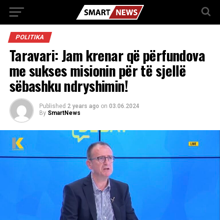
POLITIKA
Taravari: Jam krenar që përfundova
me sukses misionin për të sjellë
sëbashku ndryshimin!
Published
2 years ago
on
03.06.2024
By
SmartNews