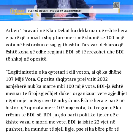
Arben Taravari në Klan Debat ka deklaruar që është hera
e parë që opozita shqiptare merr më shumë se 100 mijë
vota në historikun e saj, gjithashtu Taravari deklaroi që
është koha që edhe regjimi i BDI-së të rrëzohet dhe BDI
të shkoj në opozitë.
“Legjitimitetin e ka qytetari i cili voton, ai që ka dhënë
107 Mijë Vota. Opozita shqiptare prej vitit 2002
asnjëherë nuk ka marrë mbi 100 mijë vota. BDI-ja është
mësuar të fitoj zgjedhjet duke i organizuar vetë zgjedhjet
nëpërmjet mënyrave të ndryshme. Është hera e parë në
histori që opozita merr 107 mijë vota, ku tregon që ka
rrëzim të BDI-së. BDI-ja çdo parti politike tjetër që e
kishte vazal e morri me vete. BDI-ja ishte 22 vjet në
pushtet, ka mundur të sjell ligje, pse si ka bërë për të