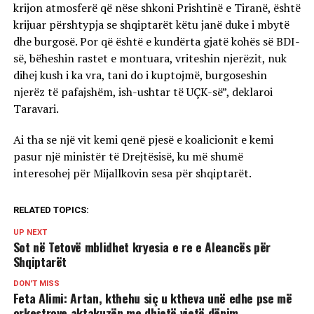
krijon atmosferë që nëse shkoni Prishtinë e Tiranë, është
krijuar përshtypja se shqiptarët këtu janë duke i mbytë
dhe burgosë. Por që është e kundërta gjatë kohës së BDI-
së, bëheshin rastet e montuara, vriteshin njerëzit, nuk
dihej kush i ka vra, tani do i kuptojmë, burgoseshin
njerëz të pafajshëm, ish-ushtar të UÇK-së”, deklaroi
Taravari.
Ai tha se një vit kemi qenë pjesë e koalicionit e kemi
pasur një ministër të Drejtësisë, ku më shumë
interesohej për Mijallkovin sesa për shqiptarët.
RELATED TOPICS:
UP NEXT
Sot në Tetovë mblidhet kryesia e re e Aleancës për
Shqiptarët
DON'T MISS
Feta Alimi: Artan, kthehu siç u ktheva unë edhe pse më
orkestrove aktakuzën me dhjetë vjetë dënim