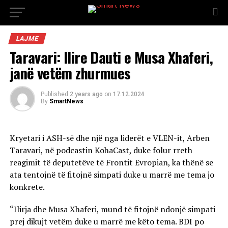
LAJME
Taravari: Ilire Dauti e Musa Xhaferi,
janë vetëm zhurmues
Published
2 years ago
on
17.12.2024
By
SmartNews
Kryetari i ASH-së dhe një nga liderët e VLEN-it, Arben
Taravari, në podcastin KohaCast, duke folur rreth
reagimit të deputetëve të Frontit Evropian, ka thënë se
ata tentojnë të fitojnë simpati duke u marrë me tema jo
konkrete.
“Ilirja dhe Musa Xhaferi, mund të fitojnë ndonjë simpati
prej dikujt vetëm duke u marrë me këto tema. BDI po