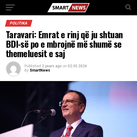
POLITIKA
Taravari: Emrat e rinj që ju shtuan
BDI-së po e mbrojnë më shumë se
themeluesit e saj
Published
2 years ago
on
02.05.2024
By
SmartNews