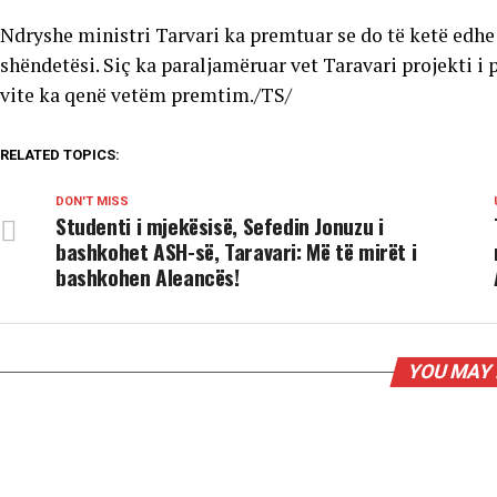
Ndryshe ministri Tarvari ka premtuar se do të ketë edhe
shëndetësi. Siç ka paraljamëruar vet Taravari projekti i p
vite ka qenë vetëm premtim./TS/
RELATED TOPICS:
DON'T MISS
Studenti i mjekësisë, Sefedin Jonuzu i
bashkohet ASH-së, Taravari: Më të mirët i
bashkohen Aleancës!
YOU MAY 