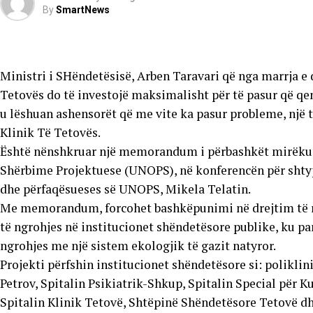
By
SmartNews
Ministri i SHëndetësisë, Arben Taravari që nga marrja e d
Tetovës do të investojë maksimalisht për të pasur që qe
u lëshuan ashensorët që me vite ka pasur probleme, një t
Klinik Të Tetovës.
Është nënshkruar një memorandum i përbashkët mirëku
Shërbime Projektuese (UNOPS), në konferencën për shtyp 
dhe përfaqësueses së UNOPS, Mikela Telatin.
Me memorandum, forcohet bashkëpunimi në drejtim të red
të ngrohjes në institucionet shëndetësore publike, ku pa
ngrohjes me një sistem ekologjik të gazit natyror.
Projekti përfshin institucionet shëndetësore si: poliklin
Petrov, Spitalin Psikiatrik-Shkup, Spitalin Special për K
Spitalin Klinik Tetovë, Shtëpinë Shëndetësore Tetovë d