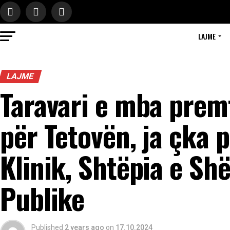
LAJME
LAJME
Taravari e mba prem
për Tetovën, ja çka p
Klinik, Shtëpia e Sh
Publike
Published
2 years ago
on
17.10.2024