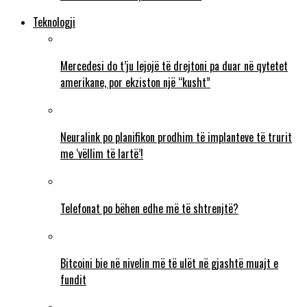
Teknologji
Mercedesi do t’ju lejojë të drejtoni pa duar në qytetet
amerikane, por ekziston një “kusht”
Neuralink po planifikon prodhim të implanteve të trurit
me ‘vëllim të lartë’!
Telefonat po bëhen edhe më të shtrenjtë?
Bitcoini bie në nivelin më të ulët në gjashtë muajt e
fundit