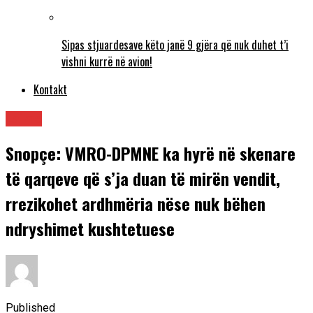
Sipas stjuardesave këto janë 9 gjëra që nuk duhet t’i
vishni kurrë në avion!
Kontakt
Lajme
Snopçe: VMRO-DPMNE ka hyrë në skenare
të qarqeve që s’ja duan të mirën vendit,
rrezikohet ardhmëria nëse nuk bëhen
ndryshimet kushtetuese
Published