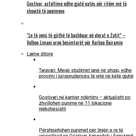
Gostivar, asfaltime edhe gjatë natës për ritëm më të
shpejtë të punimeve
“Le të jemi të gjithë të bashkuar në vlerat e Zotit” –
Valbon Limani uron besimtarët për Kurban Bajramin
Lajme ditore
Taravari: Meqë studimet janë në shqip, edhe
provimi i jurisprudencës të jetë në këtë gjuhë
Gostivari në kantier ndërtimi – aktualisht po
zhvillohen punime në 11 lokacione
njëkohësisht
Përshpejtohen punimet për linjën e re të
ujësjellësit në Gostivar, kapaciteti i furnizimit