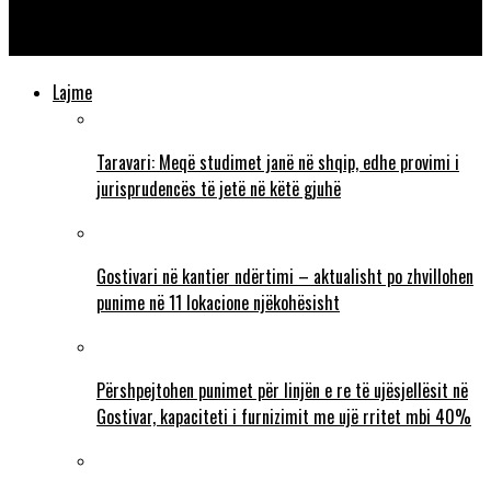
duan të mirën vendit, rrezikohet ardhmëria nëse nuk bëhen
ndryshimet kushtetuese
Lajme
Taravari: Meqë studimet janë në shqip, edhe provimi i
jurisprudencës të jetë në këtë gjuhë
Gostivari në kantier ndërtimi – aktualisht po zhvillohen
punime në 11 lokacione njëkohësisht
Përshpejtohen punimet për linjën e re të ujësjellësit në
Gostivar, kapaciteti i furnizimit me ujë rritet mbi 40%