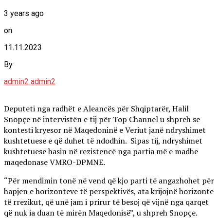
3 years ago
on
11.11.2023
By
admin2 admin2
Deputeti nga radhët e Aleancës për Shqiptarër, Halil
Snopçe në intervistën e tij për Top Channel u shpreh se
kontesti kryesor në Maqedoninë e Veriut janë ndryshimet
kushtetuese e që duhet të ndodhin.
Sipas tij, ndryshimet
kushtetuese hasin në rezistencë nga partia më e madhe
maqedonase VMRO-DPMNE.
“Për mendimin tonë në vend që kjo parti të angazhohet për
hapjen e horizonteve të perspektivës, ata krijojnë horizonte
të rrezikut, që unë jam i prirur të besoj që vijnë nga qarqet
që nuk ia duan të mirën Maqedonisë”, u shpreh Snopçe.