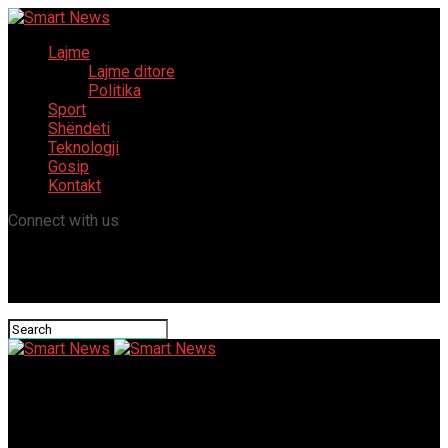
Lajme
Lajme ditore
Politika
Sport
Shëndeti
Teknologji
Gosip
Kontakt
Connect with us
Smart News
Snopçe: VMRO-DPMNE ka hyrë në skenare të qarqeve që s’ja