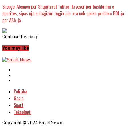
Snopçe: Aleanca per Shqiptaret faktori kryesor per bashkimin e
opozites, sipas nje sologjizmi logjik për ata nuk qenka problem BDI-ja
por ASh-ja
Continue Reading
You may like
Politika
Gosip
Sport
Teknologji
Copyright © 2024 SmartNews.