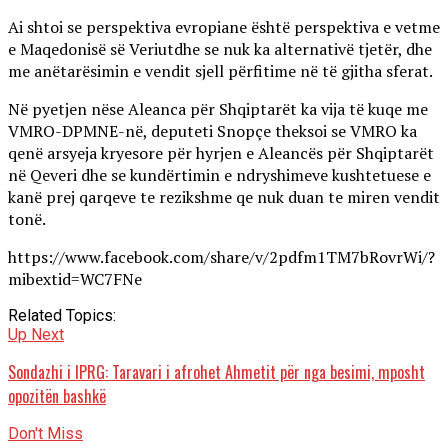
Ai shtoi se perspektiva evropiane është perspektiva e vetme
e Maqedonisë së Veriutdhe se nuk ka alternativë tjetër, dhe
me anëtarësimin e vendit sjell përfitime në të gjitha sferat.
Në pyetjen nëse Aleanca për Shqiptarët ka vija të kuqe me
VMRO-DPMNE-në, deputeti Snopçe theksoi se VMRO ka
qenë arsyeja kryesore për hyrjen e Aleancës për Shqiptarët
në Qeveri dhe se kundërtimin e ndryshimeve kushtetuese e
kanë prej qarqeve te rezikshme qe nuk duan te miren vendit
tonë.
https://www.facebook.com/share/v/2pdfm1TM7bRovrWi/?
mibextid=WC7FNe
Related Topics:
Up Next
Sondazhi i IPRG: Taravari i afrohet Ahmetit për nga besimi, mposht
opozitën bashkë
Don't Miss