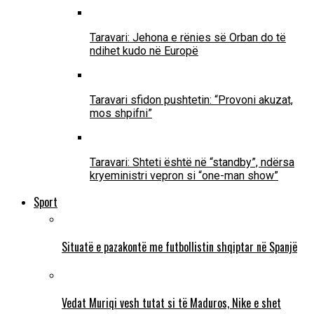
Taravari: Jehona e rënies së Orban do të
ndihet kudo në Europë
Taravari sfidon pushtetin: “Provoni akuzat,
mos shpifni”
Taravari: Shteti është në “standby”, ndërsa
kryeministri vepron si “one-man show”
Sport
Situatë e pazakontë me futbollistin shqiptar në Spanjë
Vedat Muriqi vesh tutat si të Maduros, Nike e shet