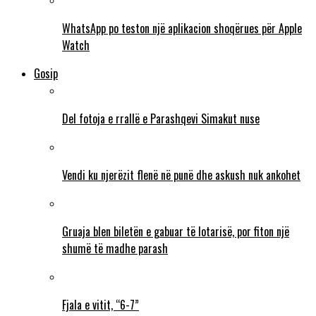
WhatsApp po teston një aplikacion shoqërues për Apple
Watch
Gosip
Del fotoja e rrallë e Parashqevi Simakut nuse
Vendi ku njerëzit flenë në punë dhe askush nuk ankohet
Gruaja blen biletën e gabuar të lotarisë, por fiton një
shumë të madhe parash
Fjala e vitit, “6-7”