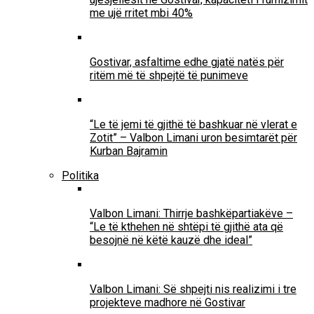
me ujë rritet mbi 40%
Gostivar, asfaltime edhe gjatë natës për
ritëm më të shpejtë të punimeve
“Le të jemi të gjithë të bashkuar në vlerat e
Zotit” – Valbon Limani uron besimtarët për
Kurban Bajramin
Politika
Valbon Limani: Thirrje bashkëpartiakëve –
“Le të kthehen në shtëpi të gjithë ata që
besojnë në këtë kauzë dhe ideal”
Valbon Limani: Së shpejti nis realizimi i tre
projekteve madhore në Gostivar