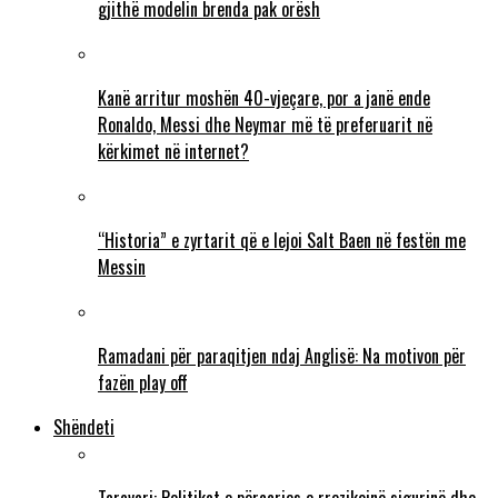
gjithë modelin brenda pak orësh
Kanë arritur moshën 40-vjeçare, por a janë ende
Ronaldo, Messi dhe Neymar më të preferuarit në
kërkimet në internet?
“Historia” e zyrtarit që e lejoi Salt Baen në festën me
Messin
Ramadani për paraqitjen ndaj Anglisë: Na motivon për
fazën play off
Shëndeti