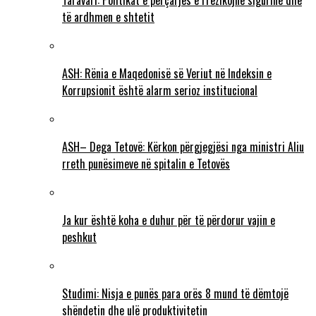
Taravari: Politikat e përçarjes e rrezikojnë sigurinë dhe
të ardhmen e shtetit
ASH: Rënia e Maqedonisë së Veriut në Indeksin e
Korrupsionit është alarm serioz institucional
ASH– Dega Tetovë: Kërkon përgjegjësi nga ministri Aliu
rreth punësimeve në spitalin e Tetovës
Ja kur është koha e duhur për të përdorur vajin e
peshkut
Studimi: Nisja e punës para orës 8 mund të dëmtojë
shëndetin dhe ulë produktivitetin