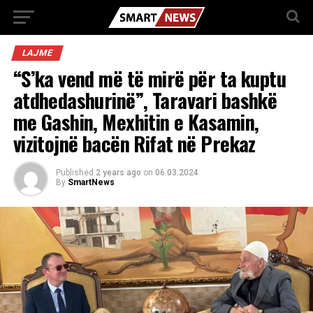
LAJME
“S’ka vend më të mirë për ta kuptu
atdhedashurinë”, Taravari bashkë
me Gashin, Mexhitin e Kasamin,
vizitojnë bacën Rifat në Prekaz
Published
2 years ago
on
06.03.2024
By
SmartNews