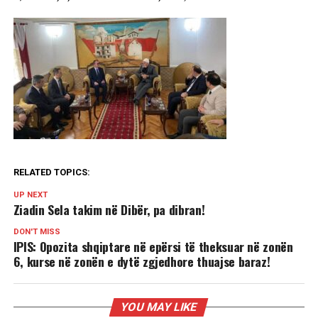
RELATED TOPICS:
UP NEXT
Ziadin Sela takim në Dibër, pa dibran!
DON'T MISS
IPIS: Opozita shqiptare në epërsi të theksuar në zonën
6, kurse në zonën e dytë zgjedhore thuajse baraz!
YOU MAY LIKE