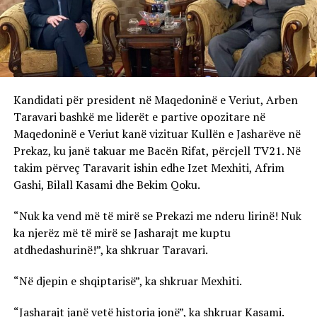
Kandidati për president në Maqedoninë e Veriut, Arben
Taravari bashkë me liderët e partive opozitare në
Maqedoninë e Veriut kanë vizituar Kullën e Jasharëve në
Prekaz, ku janë takuar me Bacën Rifat, përcjell TV21. Në
takim përveç Taravarit ishin edhe Izet Mexhiti, Afrim
Gashi, Bilall Kasami dhe Bekim Qoku.
“Nuk ka vend më të mirë se Prekazi me nderu lirinë! Nuk
ka njerëz më të mirë se Jasharajt me kuptu
atdhedashurinë!”, ka shkruar Taravari.
“Në djepin e shqiptarisë”, ka shkruar Mexhiti.
“Jasharajt janë vetë historia jonë”, ka shkruar Kasami.