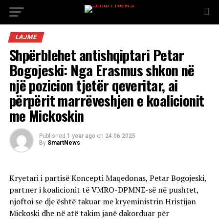
LAJME
Shpërblehet antishqiptari Petar
Bogojeski: Nga Erasmus shkon në
një pozicion tjetër qeveritar, ai
përpërit marrëveshjen e koalicionit
me Mickoskin
Published
1 year ago
on
24.06.2025
By
SmartNews
Kryetari i partisë Koncepti Maqedonas, Petar Bogojeski,
partner i koalicionit të VMRO-DPMNE-së në pushtet,
njoftoi se dje është takuar me kryeministrin Hristijan
Mickoski dhe në atë takim janë dakorduar për