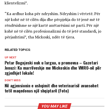
klientelizmi”.
“Ka ardhur koha për ndryshim. Ndryshim i vërtetë. Për
një kohë në të cilën dija dhe përpjekja do të jenë më të
rëndësishme se një kartë anëtarësimi në parti. Për një
kohë në të cilën profesionalizmi do të jetë standardi, jo
përjashtimi”, tha Mickoski, ndër të tjera.
RELATED TOPICS:
UP NEXT
Petar Bogojeski nuk u largua, u promovua – Gazetari
Jonuzi: Ka marrëveshje me Mickoskin dhe VMRO-në për
zgjedhjet lokale!
DON'T MISS
Në agjensionin e ushqimit dhe veterinarisë avansohet
tetë maqedonas një shqiptarë (Foto)
YOU MAY LIKE