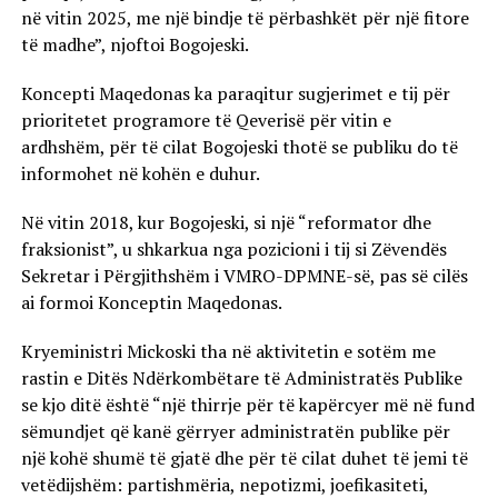
në vitin 2025, me një bindje të përbashkët për një fitore
të madhe”, njoftoi Bogojeski.
Koncepti Maqedonas ka paraqitur sugjerimet e tij për
prioritetet programore të Qeverisë për vitin e
ardhshëm, për të cilat Bogojeski thotë se publiku do të
informohet në kohën e duhur.
Në vitin 2018, kur Bogojeski, si një “reformator dhe
fraksionist”, u shkarkua nga pozicioni i tij si Zëvendës
Sekretar i Përgjithshëm i VMRO-DPMNE-së, pas së cilës
ai formoi Konceptin Maqedonas.
Kryeministri Mickoski tha në aktivitetin e sotëm me
rastin e Ditës Ndërkombëtare të Administratës Publike
se kjo ditë është “një thirrje për të kapërcyer më në fund
sëmundjet që kanë gërryer administratën publike për
një kohë shumë të gjatë dhe për të cilat duhet të jemi të
vetëdijshëm: partishmëria, nepotizmi, joefikasiteti,