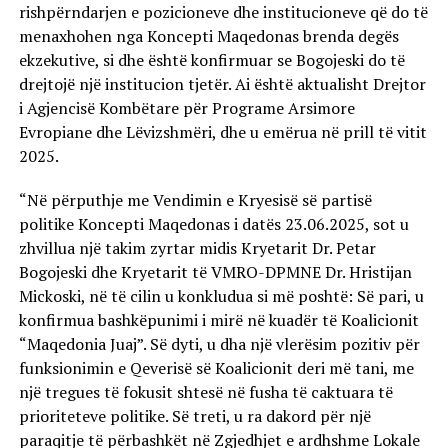
rishpërndarjen e pozicioneve dhe institucioneve që do të
menaxhohen nga Koncepti Maqedonas brenda degës
ekzekutive, si dhe është konfirmuar se Bogojeski do të
drejtojë një institucion tjetër. Ai është aktualisht Drejtor
i Agjencisë Kombëtare për Programe Arsimore
Evropiane dhe Lëvizshmëri, dhe u emërua në prill të vitit
2025.
“Në përputhje me Vendimin e Kryesisë së partisë
politike Koncepti Maqedonas i datës 23.06.2025, sot u
zhvillua një takim zyrtar midis Kryetarit Dr. Petar
Bogojeski dhe Kryetarit të VMRO-DPMNE Dr. Hristijan
Mickoski, në të cilin u konkludua si më poshtë: Së pari, u
konfirmua bashkëpunimi i mirë në kuadër të Koalicionit
“Maqedonia Juaj”. Së dyti, u dha një vlerësim pozitiv për
funksionimin e Qeverisë së Koalicionit deri më tani, me
një tregues të fokusit shtesë në fusha të caktuara të
prioriteteve politike. Së treti, u ra dakord për një
paraqitje të përbashkët në Zgjedhjet e ardhshme Lokale