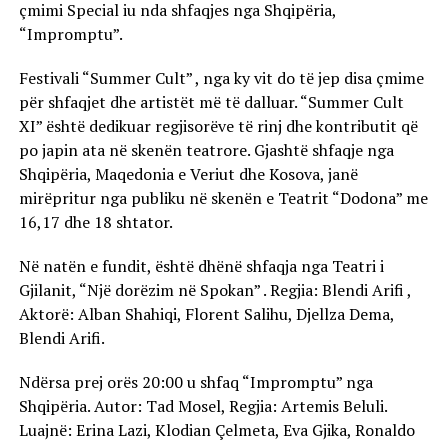
çmimi Special iu nda shfaqjes nga Shqipëria,
“Impromptu”.
Festivali “Summer Cult” , nga ky vit do të jep disa çmime
për shfaqjet dhe artistët më të dalluar. “Summer Cult
XI” është dedikuar regjisorëve të rinj dhe kontributit që
po japin ata në skenën teatrore. Gjashtë shfaqje nga
Shqipëria, Maqedonia e Veriut dhe Kosova, janë
mirëpritur nga publiku në skenën e Teatrit “Dodona” me
16,17 dhe 18 shtator.
Në natën e fundit, është dhënë shfaqja nga Teatri i
Gjilanit, “Një dorëzim në Spokan” . Regjia: Blendi Arifi ,
Aktorë: Alban Shahiqi, Florent Salihu, Djellza Dema,
Blendi Arifi.
Ndërsa prej orës 20:00 u shfaq “Impromptu” nga
Shqipëria. Autor: Tad Mosel, Regjia: Artemis Beluli.
Luajnë: Erina Lazi, Klodian Çelmeta, Eva Gjika, Ronaldo