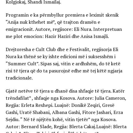
Kolgjokaj, Shandi Ismailaj.
Programin e ka përmbyllur premiera e leximit skenik
“Anija nuk kthehet më”, që trajton dramën e
emigracionit. Autore, regjisore: Eli Nura. Interpretuan
me plot emocion: Hazir Haziri dhe Anisa Ismajli.
Drejtoresha e Cult Club dhe e Festivalit, regjisorja Eli
Nura ka thënë se ky ishte edicioni më i suksesshëm i
“Summer Cult”. Sipas saj, vitin e ardhshëm, do të ketë
risi të tjera që do ta pasurojnë edhe më tej këtë ngjarja
tradicionale.
Gjatë netëve të tjera u dhanë disa shfaqje të tjera. Katër
trëndafilat” , shfaqje nga Kosova. Autore: Julia Cameron,
Regjia: Erleta Rexhepi. Luajnë: Donikë Zeqiri, Gresë
Gashi, Uratë Shabani, Albana Gashi, Fitore Jashari, Erza
Sejdiu. “ Në të njëjtën kohë, vitin tjetër” nga Kosova.
Autor: Bernard Slade, Regjia: Blerta Cakaj.Luajnë: Blerta