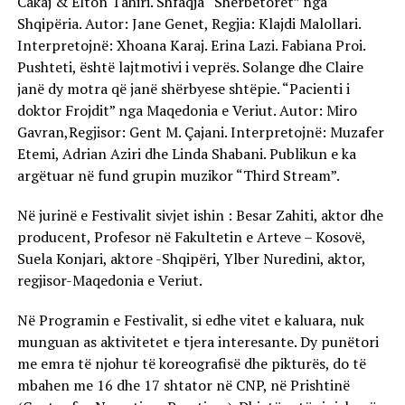
Cakaj & Elton Tahiri. Shfaqja “Shërbëtoret” nga
Shqipëria. Autor: Jane Genet, Regjia: Klajdi Malollari.
Interpretojnë: Xhoana Karaj. Erina Lazi. Fabiana Proi.
Pushteti, është lajtmotivi i veprës. Solange dhe Claire
janë dy motra që janë shërbyese shtëpie. “Pacienti i
doktor Frojdit” nga Maqedonia e Veriut. Autor: Miro
Gavran,Regjisor: Gent M. Çajani. Interpretojnë: Muzafer
Etemi, Adrian Aziri dhe Linda Shabani. Publikun e ka
argëtuar në fund grupin muzikor “Third Stream”.
Në jurinë e Festivalit sivjet ishin : Besar Zahiti, aktor dhe
producent, Profesor në Fakultetin e Arteve – Kosovë,
Suela Konjari, aktore -Shqipëri, Ylber Nuredini, aktor,
regjisor-Maqedonia e Veriut.
Në Programin e Festivalit, si edhe vitet e kaluara, nuk
munguan as aktivitetet e tjera interesante. Dy punëtori
me emra të njohur të koreografisë dhe pikturës, do të
mbahen me 16 dhe 17 shtator në CNP, në Prishtinë