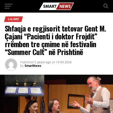
LAJME
Shfaqja e regjisorit tetovar Gent M.
Çajani “Pacienti i doktor Frojdit”
rrëmben tre çmime në festivalin
“Summer Cult” në Prishtinë
Published
2 years ago
on
19.09.2024
By
SmartNews