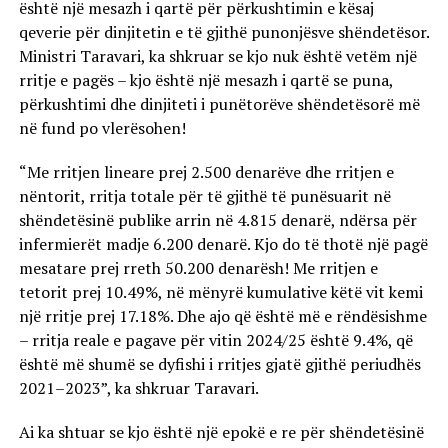
është një mesazh i qartë për përkushtimin e kësaj
qeverie për dinjitetin e të gjithë punonjësve shëndetësor.
Ministri Taravari, ka shkruar se kjo nuk është vetëm një
rritje e pagës – kjo është një mesazh i qartë se puna,
përkushtimi dhe dinjiteti i punëtorëve shëndetësorë më
në fund po vlerësohen!
“Me rritjen lineare prej 2.500 denarëve dhe rritjen e
nëntorit, rritja totale për të gjithë të punësuarit në
shëndetësinë publike arrin në 4.815 denarë, ndërsa për
infermierët madje 6.200 denarë. Kjo do të thotë një pagë
mesatare prej rreth 50.200 denarësh! Me rritjen e
tetorit prej 10.49%, në mënyrë kumulative këtë vit kemi
një rritje prej 17.18%. Dhe ajo që është më e rëndësishme
– rritja reale e pagave për vitin 2024/25 është 9.4%, që
është më shumë se dyfishi i rritjes gjatë gjithë periudhës
2021–2023”, ka shkruar Taravari.
Ai ka shtuar se kjo është një epokë e re për shëndetësinë