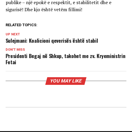
publike – një epokë e respektit, e stabilitetit dhe e
sigurisë! Dhe kjo është vetëm fillimi!
RELATED TOPICS:
UP NEXT
Sulejmani: Koalicioni qeverisës është stabil
DON'T MISS
Presidenti Begaj në Shkup, takohet me zv. Kryeministrin
Fetai
YOU MAY LIKE