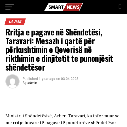
LAJME
Rritja e pagave në Shëndetësi,
Taravari: Mesazh i qartë për
përkushtimin e Qeverisë në
rikthimin e dinjitetit te punonjësit
shëndetësor
Published
1 year ago
on
03.04.2025
By
admin
Ministri i Shëndetësisë, Arben Taravari, ka informuar se
me rritje lineare të pagave të punëtorëve shëndetësor