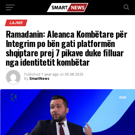
LAJME
Ramadanin: Aleanca Kombëtare për
Integrim po bën gati platformën
shqiptare prej 7 pikave duke filluar
nga identitetit kombëtar
Published
1 year ago
on
05.08.2025
By
SmartNews