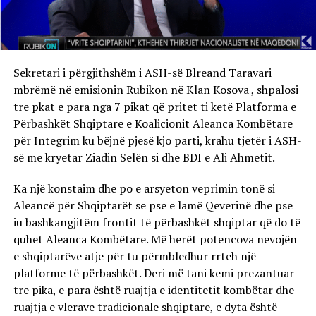
Sekretari i përgjithshëm i ASH-së Blreand Taravari
mbrëmë në emisionin Rubikon në Klan Kosova , shpalosi
tre pkat e para nga 7 pikat që pritet ti ketë Platforma e
Përbashkët Shqiptare e Koalicionit Aleanca Kombëtare
për Integrim ku bëjnë pjesë kjo parti, krahu tjetër i ASH-
së me kryetar Ziadin Selën si dhe BDI e Ali Ahmetit.
Ka një konstaim dhe po e arsyeton veprimin tonë si
Aleancë për Shqiptarët se pse e lamë Qeverinë dhe pse
iu bashkangjitëm frontit të përbashkët shqiptar që do të
quhet Aleanca Kombëtare. Më herët potencova nevojën
e shqiptarëve atje për tu përmbledhur rrteh një
platforme të përbashkët. Deri më tani kemi prezantuar
tre pika, e para është ruajtja e identitetit kombëtar dhe
ruajtja e vlerave tradicionale shqiptare, e dyta është