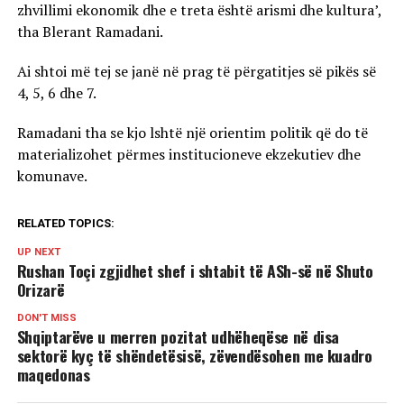
zhvillimi ekonomik dhe e treta është arismi dhe kultura’,
tha Blerant Ramadani.
Ai shtoi më tej se janë në prag të përgatitjes së pikës së
4, 5, 6 dhe 7.
Ramadani tha se kjo lshtë një orientim politik që do të
materializohet përmes institucioneve ekzekutiev dhe
komunave.
RELATED TOPICS:
UP NEXT
Rushan Toçi zgjidhet shef i shtabit të ASh-së në Shuto
Orizarë
DON'T MISS
Shqiptarëve u merren pozitat udhëheqëse në disa
sektorë kyç të shëndetësisë, zëvendësohen me kuadro
maqedonas